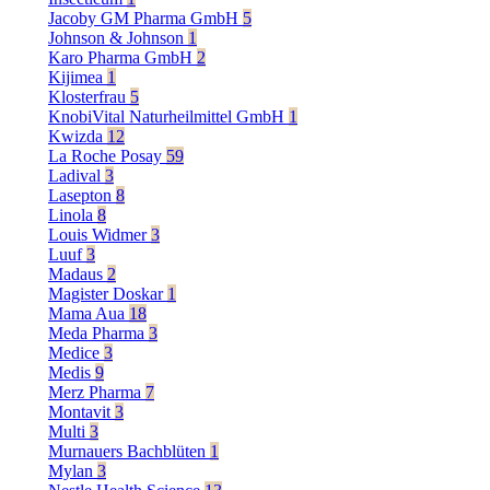
Jacoby GM Pharma GmbH
5
Johnson & Johnson
1
Karo Pharma GmbH
2
Kijimea
1
Klosterfrau
5
KnobiVital Naturheilmittel GmbH
1
Kwizda
12
La Roche Posay
59
Ladival
3
Lasepton
8
Linola
8
Louis Widmer
3
Luuf
3
Madaus
2
Magister Doskar
1
Mama Aua
18
Meda Pharma
3
Medice
3
Medis
9
Merz Pharma
7
Montavit
3
Multi
3
Murnauers Bachblüten
1
Mylan
3