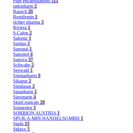
Pure encapsulations
113
ratiopharm
2
Rausch
26
Remifemin
1
richter pharma
3
Riviera
1
S.Calon
2
Salopur
1
Sanitas
1
Sanopal
1
Sanostol
4
Sanova
37
Schwabe
2
Seewald
1
Sigmapharm
9
Sikapur
2
Similasan
2
Sinapharm
1
Sinomarin
4
SkinCeuticals
28
Sonnentor
1
SORBION AUSTRIA
1
SPUR-A-MIN HANDELSGMBH
1
Stada
13
Stilaxx
5