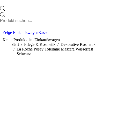
Products
search
Zeige Einkaufswagen
Kasse
Keine Produkte im Einkaufswagen.
Sie befinden sich hier:
Start
Pflege & Kosmetik
Dekorative Kosmetik
La Roche Posay Toleriane Mascara Wasserfest
Schwarz