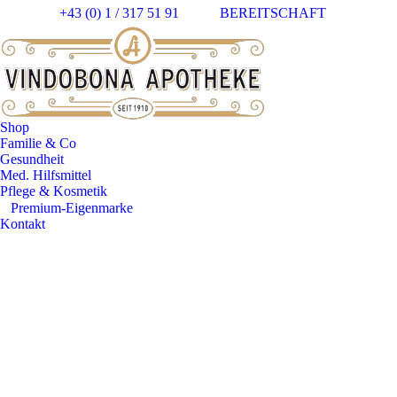
+43 (0) 1 / 317 51 91
BEREITSCHAFT
Facebo
In
page
pa
opens
op
in
in
new
n
windo
w
Shop
Familie & Co
Gesundheit
Med. Hilfsmittel
Pflege & Kosmetik
⠀​Premium-Eigenmarke
Kontakt