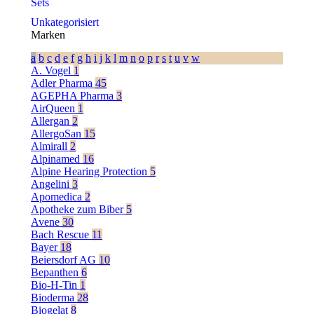
Sets
Unkategorisiert
Marken
a
b
c
d
e
f
g
h
i
j
k
l
m
n
o
p
r
s
t
u
v
w
A. Vogel
1
Adler Pharma
45
AGEPHA Pharma
3
AirQueen
1
Allergan
2
AllergoSan
15
Almirall
2
Alpinamed
16
Alpine Hearing Protection
5
Angelini
3
Apomedica
2
Apotheke zum Biber
5
Avene
30
Bach Rescue
11
Bayer
18
Beiersdorf AG
10
Bepanthen
6
Bio-H-Tin
1
Bioderma
28
Biogelat
8