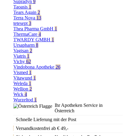
Supradyn
9
Taoasis
1
Tears Again
2
Terra Nova
13
tetesept
3
Thea Pharma GmbH
1
ThermaCare
4
TWARDY GMBH
1
Ursapharm
8
Vagisan
2
Viatris
1
Vichy
62
Vindobona Apotheke
26
Vismed
1
Vitawund
1
Weleda
1
Wellion
2
Wick
4
Wurzeltod
1
Ihr Apotheken Service in
Österreich
Schnelle Lieferung mit der Post
Versandkostenfrei ab € 49,-