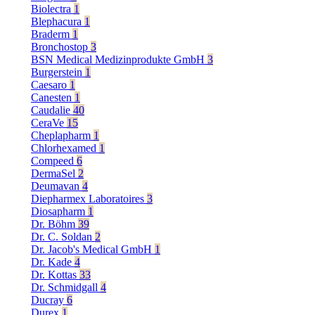
Biolectra
1
Blephacura
1
Braderm
1
Bronchostop
3
BSN Medical Medizinprodukte GmbH
3
Burgerstein
1
Caesaro
1
Canesten
1
Caudalie
40
CeraVe
15
Cheplapharm
1
Chlorhexamed
1
Compeed
6
DermaSel
2
Deumavan
4
Diepharmex Laboratoires
3
Diosapharm
1
Dr. Böhm
39
Dr. C. Soldan
2
Dr. Jacob's Medical GmbH
1
Dr. Kade
4
Dr. Kottas
33
Dr. Schmidgall
4
Ducray
6
Durex
1