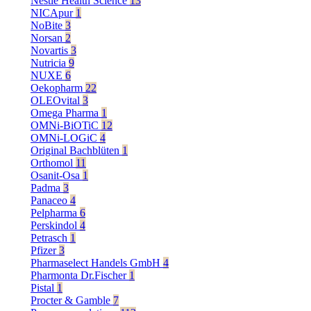
Nestle Health Science
13
NICApur
1
NoBite
3
Norsan
2
Novartis
3
Nutricia
9
NUXE
6
Oekopharm
22
OLEOvital
3
Omega Pharma
1
OMNi-BiOTiC
12
OMNi-LOGiC
4
Original Bachblüten
1
Orthomol
11
Osanit-Osa
1
Padma
3
Panaceo
4
Pelpharma
6
Perskindol
4
Petrasch
1
Pfizer
3
Pharmaselect Handels GmbH
4
Pharmonta Dr.Fischer
1
Pistal
1
Procter & Gamble
7