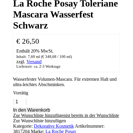
La Roche Posay Toleriane
Mascara Wasserfest
Schwarz
€
26,50
Enthält 20% MwSt.
Inhalt: 7,60 ml (
€
348,68
/ 100 ml)
zzgl.
Versand
Lieferzeit: ca. 2-3 Werktage
Wasserfester Volumen-Mascara. Für extremen Halt und
ultra-leichtes Abschminken.
Vorrätig
La
Roche
In den Warenkorb
Posay
Zur Wunschliste hinzufügen
ist bereits in der Wunschliste
Toleriane
Zur Wunschliste hinzufügen
Mascara
Kategorie:
Dekorative Kosmetik
Artikelnummer:
Wasserfest
3817204
Marke:
La Roche Posay
Schwarz