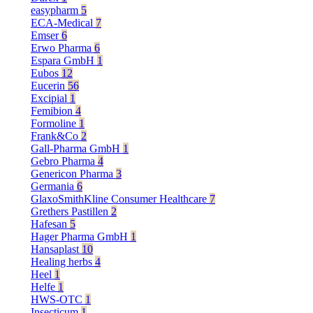
easypharm
5
ECA-Medical
7
Emser
6
Erwo Pharma
6
Espara GmbH
1
Eubos
12
Eucerin
56
Excipial
1
Femibion
4
Formoline
1
Frank&Co
2
Gall-Pharma GmbH
1
Gebro Pharma
4
Genericon Pharma
3
Germania
6
GlaxoSmithKline Consumer Healthcare
7
Grethers Pastillen
2
Hafesan
5
Hager Pharma GmbH
1
Hansaplast
10
Healing herbs
4
Heel
1
Helfe
1
HWS-OTC
1
Insecticum
1