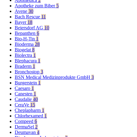
Apomedica
2
Apotheke zum Biber
5
Avene
30
Bach Rescue
11
Bayer
18
Beiersdorf AG
10
Bepanthen
6
Bio-H-Tin
1
Bioderma
28
Biogelat
8
Biolectra
1
Blephacura
1
Braderm
1
Bronchostop
3
BSN Medical Medizinprodukte GmbH
3
Burgerstein
1
Caesaro
1
Canesten
1
Caudalie
40
CeraVe
15
Cheplapharm
1
Chlorhexamed
1
Compeed
6
DermaSel
2
Deumavan
4