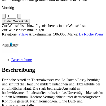
Vorrätig
La
Roche
In den Warenkorb
Posay
Zur Wunschliste hinzufügen
ist bereits in der Wunschliste
Toleriane
Zur Wunschliste hinzufügen
Sensitive
Kategorie:
Pflege
Artikelnummer:
5063063
Marke:
La Roche Posay
Reichhaltig
Menge
Beschreibung
Beschreibung
Der hohe Anteil an Thermalwasser von La Roche-Posay beruhigt
und schützt die Haut und mildert Irritationen und Hitzegefühle bei
empfindlicher Haut. Die stark begrenzte Auswahl an
hochwirksamen Inhaltsstoffen reduziert das Unverträglichkeitsrisiko
auf ein Minimum. Höchste Verträglichkeit unter dermatologischer
Kontrolle getestet. Nicht komedogen. Ohne Duft- und
Konservierungsstoffe.