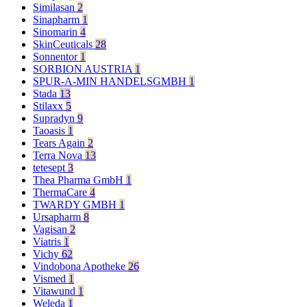
Similasan
2
Sinapharm
1
Sinomarin
4
SkinCeuticals
28
Sonnentor
1
SORBION AUSTRIA
1
SPUR-A-MIN HANDELSGMBH
1
Stada
13
Stilaxx
5
Supradyn
9
Taoasis
1
Tears Again
2
Terra Nova
13
tetesept
3
Thea Pharma GmbH
1
ThermaCare
4
TWARDY GMBH
1
Ursapharm
8
Vagisan
2
Viatris
1
Vichy
62
Vindobona Apotheke
26
Vismed
1
Vitawund
1
Weleda
1