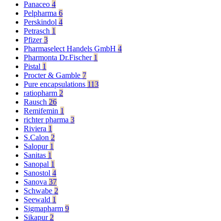
Panaceo
4
Pelpharma
6
Perskindol
4
Petrasch
1
Pfizer
3
Pharmaselect Handels GmbH
4
Pharmonta Dr.Fischer
1
Pistal
1
Procter & Gamble
7
Pure encapsulations
113
ratiopharm
2
Rausch
26
Remifemin
1
richter pharma
3
Riviera
1
S.Calon
2
Salopur
1
Sanitas
1
Sanopal
1
Sanostol
4
Sanova
37
Schwabe
2
Seewald
1
Sigmapharm
9
Sikapur
2