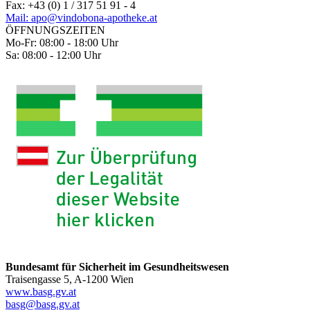
Fax: +43 (0) 1 / 317 51 91 - 4
Mail: apo@vindobona-apotheke.at
ÖFFNUNGSZEITEN
Mo-Fr: 08:00 - 18:00 Uhr
Sa: 08:00 - 12:00 Uhr
Bundesamt für Sicherheit im Gesundheitswesen
Traisengasse 5, A-1200 Wien
www.basg.gv.at
basg@basg.gv.at