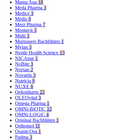
Mama Aua
18
Meda Pharma
3
Medice
3
Medis
9
Merz Pharma
7
Montavit
3
Multi
3
Murnauers Bachblüten
1
Mylan
3
Nestle Health Science
13
NICApur
1
NoBite
3
Norsan
2
Novartis
3
Nutricia
9
NUXE
6
Oekopharm
22
OLEOvital
3
Omega Pharma
1
OMNi-BiOTiC
12
OMNi-LOGiC
4
Original Bachblüten
1
Orthomol
11
Osanit-Osa
1
Padma
3