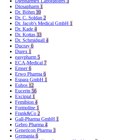
Diepharmex Laboratoires
3
Diosapharm
1
Dr. Böhm
39
Dr. C. Soldan
2
Dr. Jacob's Medical GmbH
1
Dr. Kade
4
Dr. Kottas
33
Dr. Schmidgall
4
Ducray
6
Durex
1
easypharm
5
ECA-Medical
7
Emser
6
Erwo Pharma
6
Espara GmbH
1
Eubos
12
Eucerin
56
Excipial
1
Femibion
4
Formoline
1
Frank&Co
2
Gall-Pharma GmbH
1
Gebro Pharma
4
Genericon Pharma
3
Germania
6