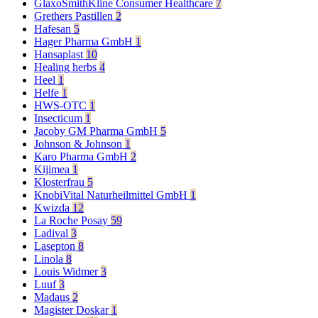
GlaxoSmithKline Consumer Healthcare
7
Grethers Pastillen
2
Hafesan
5
Hager Pharma GmbH
1
Hansaplast
10
Healing herbs
4
Heel
1
Helfe
1
HWS-OTC
1
Insecticum
1
Jacoby GM Pharma GmbH
5
Johnson & Johnson
1
Karo Pharma GmbH
2
Kijimea
1
Klosterfrau
5
KnobiVital Naturheilmittel GmbH
1
Kwizda
12
La Roche Posay
59
Ladival
3
Lasepton
8
Linola
8
Louis Widmer
3
Luuf
3
Madaus
2
Magister Doskar
1