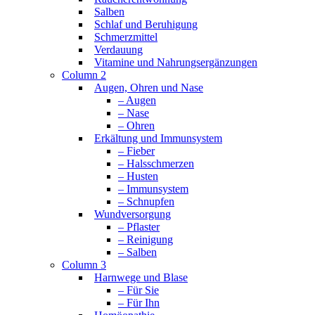
Salben
Schlaf und Beruhigung
Schmerzmittel
Verdauung
Vitamine und Nahrungsergänzungen
Column 2
Augen, Ohren und Nase
– Augen
– Nase
– Ohren
Erkältung und Immunsystem
– Fieber
– Halsschmerzen
– Husten
– Immunsystem
– Schnupfen
Wundversorgung
– Pflaster
– Reinigung
– Salben
Column 3
Harnwege und Blase
– Für Sie
– Für Ihn