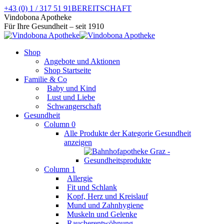
Zum
+43 (0) 1 / 317 51 91
BEREITSCHAFT
Inhalt
Facebook
Instagram
Vindobona Apotheke
springen
page
page
Für Ihre Gesundheit – seit 1910
opens
opens
in
in
Shop
new
new
Angebote und Aktionen
window
window
Shop Startseite
Familie & Co
Baby und Kind
Lust und Liebe
Schwangerschaft
Gesundheit
Column 0
Alle Produkte der Kategorie Gesundheit
anzeigen
Column 1
Allergie
Fit und Schlank
Kopf, Herz und Kreislauf
Mund und Zahnhygiene
Muskeln und Gelenke
Raucherentwöhnung