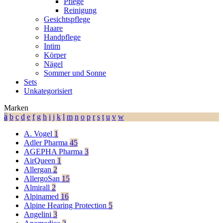
Pflege
Reinigung
Gesichtspflege
Haare
Handpflege
Intim
Körper
Nägel
Sommer und Sonne
Sets
Unkategorisiert
Marken
a
b
c
d
e
f
g
h
i
j
k
l
m
n
o
p
r
s
t
u
v
w
A. Vogel
1
Adler Pharma
45
AGEPHA Pharma
3
AirQueen
1
Allergan
2
AllergoSan
15
Almirall
2
Alpinamed
16
Alpine Hearing Protection
5
Angelini
3