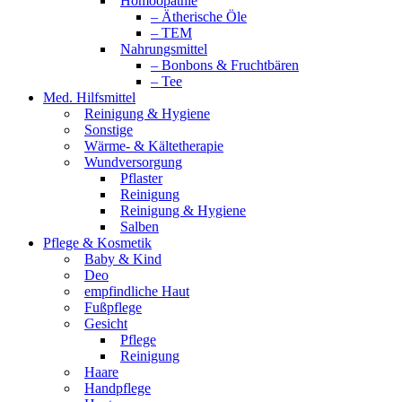
Homöopathie
– Ätherische Öle
– TEM
Nahrungsmittel
– Bonbons & Fruchtbären
– Tee
Med. Hilfsmittel
Reinigung & Hygiene
Sonstige
Wärme- & Kältetherapie
Wundversorgung
Pflaster
Reinigung
Reinigung & Hygiene
Salben
Pflege & Kosmetik
Baby & Kind
Deo
empfindliche Haut
Fußpflege
Gesicht
Pflege
Reinigung
Haare
Handpflege