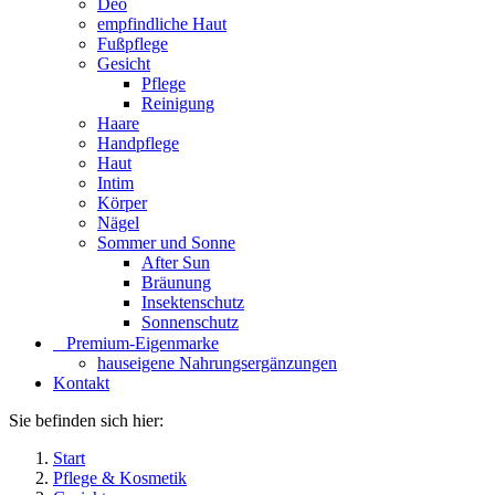
Deo
empfindliche Haut
Fußpflege
Gesicht
Pflege
Reinigung
Haare
Handpflege
Haut
Intim
Körper
Nägel
Sommer und Sonne
After Sun
Bräunung
Insektenschutz
Sonnenschutz
⠀​Premium-Eigenmarke
hauseigene Nahrungsergänzungen
Kontakt
Sie befinden sich hier:
Start
Pflege & Kosmetik