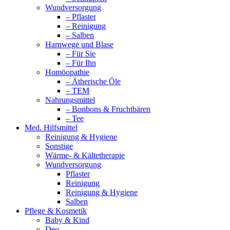
Wundversorgung
– Pflaster
– Reinigung
– Salben
Harnwege und Blase
– Für Sie
– Für Ihn
Homöopathie
– Ätherische Öle
– TEM
Nahrungsmittel
– Bonbons & Fruchtbären
– Tee
Med. Hilfsmittel
Reinigung & Hygiene
Sonstige
Wärme- & Kältetherapie
Wundversorgung
Pflaster
Reinigung
Reinigung & Hygiene
Salben
Pflege & Kosmetik
Baby & Kind
Deo