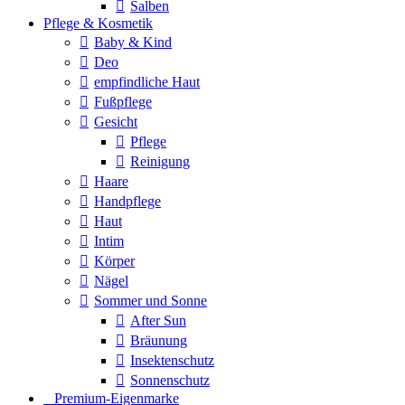
Salben
Pflege & Kosmetik
Baby & Kind
Deo
empfindliche Haut
Fußpflege
Gesicht
Pflege
Reinigung
Haare
Handpflege
Haut
Intim
Körper
Nägel
Sommer und Sonne
After Sun
Bräunung
Insektenschutz
Sonnenschutz
⠀​Premium-Eigenmarke