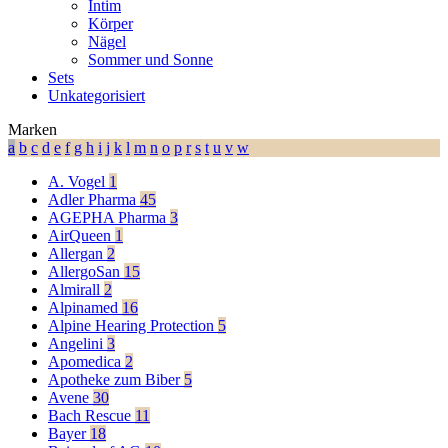
Intim
Körper
Nägel
Sommer und Sonne
Sets
Unkategorisiert
Marken
a
b
c
d
e
f
g
h
i
j
k
l
m
n
o
p
r
s
t
u
v
w
A. Vogel
1
Adler Pharma
45
AGEPHA Pharma
3
AirQueen
1
Allergan
2
AllergoSan
15
Almirall
2
Alpinamed
16
Alpine Hearing Protection
5
Angelini
3
Apomedica
2
Apotheke zum Biber
5
Avene
30
Bach Rescue
11
Bayer
18