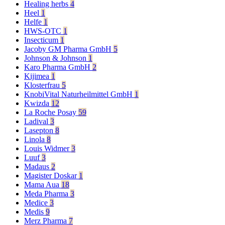
Healing herbs
4
Heel
1
Helfe
1
HWS-OTC
1
Insecticum
1
Jacoby GM Pharma GmbH
5
Johnson & Johnson
1
Karo Pharma GmbH
2
Kijimea
1
Klosterfrau
5
KnobiVital Naturheilmittel GmbH
1
Kwizda
12
La Roche Posay
59
Ladival
3
Lasepton
8
Linola
8
Louis Widmer
3
Luuf
3
Madaus
2
Magister Doskar
1
Mama Aua
18
Meda Pharma
3
Medice
3
Medis
9
Merz Pharma
7