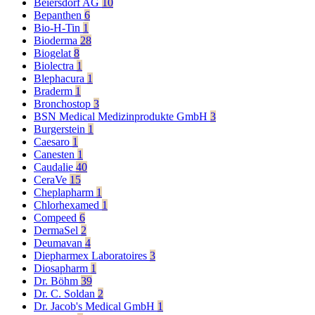
Beiersdorf AG
10
Bepanthen
6
Bio-H-Tin
1
Bioderma
28
Biogelat
8
Biolectra
1
Blephacura
1
Braderm
1
Bronchostop
3
BSN Medical Medizinprodukte GmbH
3
Burgerstein
1
Caesaro
1
Canesten
1
Caudalie
40
CeraVe
15
Cheplapharm
1
Chlorhexamed
1
Compeed
6
DermaSel
2
Deumavan
4
Diepharmex Laboratoires
3
Diosapharm
1
Dr. Böhm
39
Dr. C. Soldan
2
Dr. Jacob's Medical GmbH
1