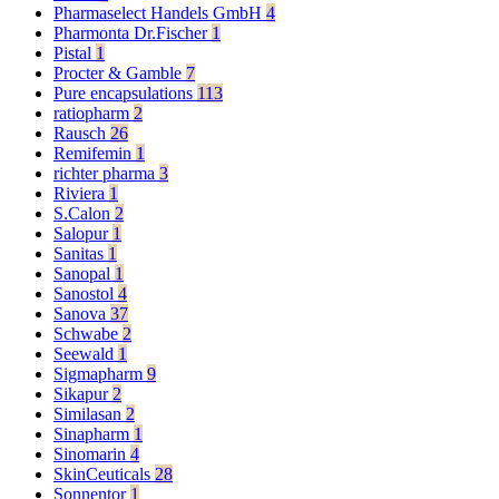
Pharmaselect Handels GmbH
4
Pharmonta Dr.Fischer
1
Pistal
1
Procter & Gamble
7
Pure encapsulations
113
ratiopharm
2
Rausch
26
Remifemin
1
richter pharma
3
Riviera
1
S.Calon
2
Salopur
1
Sanitas
1
Sanopal
1
Sanostol
4
Sanova
37
Schwabe
2
Seewald
1
Sigmapharm
9
Sikapur
2
Similasan
2
Sinapharm
1
Sinomarin
4
SkinCeuticals
28
Sonnentor
1