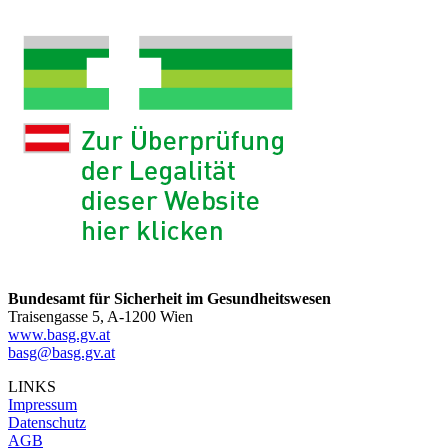
Bundesamt für Sicherheit im Gesundheitswesen
Traisengasse 5, A-1200 Wien
www.basg.gv.at
basg@basg.gv.at
LINKS
Impressum
Datenschutz
AGB