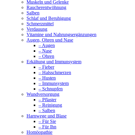
Muskeln und Gelenke
Raucherentwöhnung
Salben
Schlaf und Beruhigung
Schmerzmittel
Verdauung
Vitamine und Nahrungsergänzungen
Augen, Ohren und Nase
– Augen
– Nase
– Ohren
Erkältung und Immunsystem
– Fieber
– Halsschmerzen
– Husten
– Immunsystem
– Schnupfen
Wundversorgung
– Pflaster
– Reinigung
– Salben
Harnwege und Blase
– Für Sie
– Für Ihn
Homöopathie