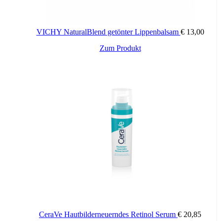
VICHY NaturalBlend getönter Lippenbalsam
€
13,00
Dieses
Zum Produkt
Produkt
weist
mehrere
Varianten
auf.
Die
Optionen
können
auf
der
Produktseite
gewählt
werden
CeraVe Hautbilderneuerndes Retinol Serum
€
20,85