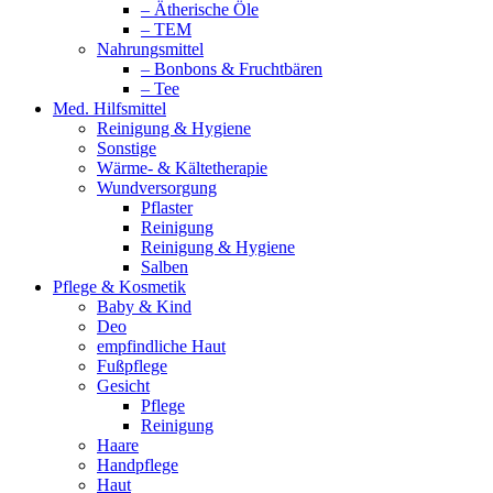
– Ätherische Öle
– TEM
Nahrungsmittel
– Bonbons & Fruchtbären
– Tee
Med. Hilfsmittel
Reinigung & Hygiene
Sonstige
Wärme- & Kältetherapie
Wundversorgung
Pflaster
Reinigung
Reinigung & Hygiene
Salben
Pflege & Kosmetik
Baby & Kind
Deo
empfindliche Haut
Fußpflege
Gesicht
Pflege
Reinigung
Haare
Handpflege
Haut