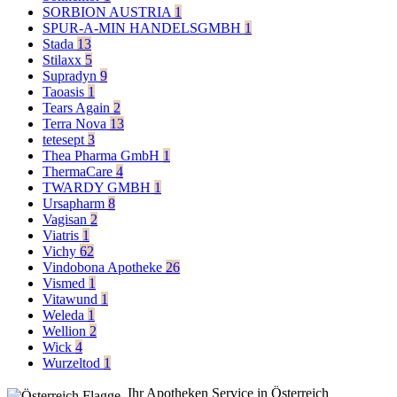
SORBION AUSTRIA
1
SPUR-A-MIN HANDELSGMBH
1
Stada
13
Stilaxx
5
Supradyn
9
Taoasis
1
Tears Again
2
Terra Nova
13
tetesept
3
Thea Pharma GmbH
1
ThermaCare
4
TWARDY GMBH
1
Ursapharm
8
Vagisan
2
Viatris
1
Vichy
62
Vindobona Apotheke
26
Vismed
1
Vitawund
1
Weleda
1
Wellion
2
Wick
4
Wurzeltod
1
Ihr Apotheken Service in Österreich