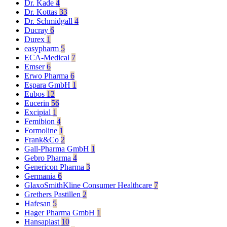
Dr. Kade
4
Dr. Kottas
33
Dr. Schmidgall
4
Ducray
6
Durex
1
easypharm
5
ECA-Medical
7
Emser
6
Erwo Pharma
6
Espara GmbH
1
Eubos
12
Eucerin
56
Excipial
1
Femibion
4
Formoline
1
Frank&Co
2
Gall-Pharma GmbH
1
Gebro Pharma
4
Genericon Pharma
3
Germania
6
GlaxoSmithKline Consumer Healthcare
7
Grethers Pastillen
2
Hafesan
5
Hager Pharma GmbH
1
Hansaplast
10