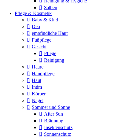
Reinigung & Hygiene
Salben
Pflege & Kosmetik
Baby & Kind
Deo
empfindliche Haut
Fußpflege
Gesicht
Pflege
Reinigung
Haare
Handpflege
Haut
Intim
Körper
Nägel
Sommer und Sonne
After Sun
Bräunung
Insektenschutz
Sonnenschutz