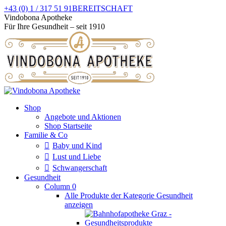
Zum
+43 (0) 1 / 317 51 91
BEREITSCHAFT
Inhalt
Facebook
Instagram
Vindobona Apotheke
springen
page
page
Für Ihre Gesundheit – seit 1910
opens
opens
in
in
new
new
window
window
Shop
Angebote und Aktionen
Shop Startseite
Familie & Co
Baby und Kind
Lust und Liebe
Schwangerschaft
Gesundheit
Column 0
Alle Produkte der Kategorie Gesundheit
anzeigen