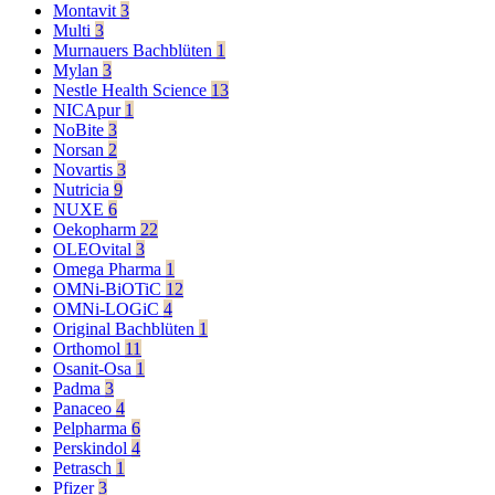
Montavit
3
Multi
3
Murnauers Bachblüten
1
Mylan
3
Nestle Health Science
13
NICApur
1
NoBite
3
Norsan
2
Novartis
3
Nutricia
9
NUXE
6
Oekopharm
22
OLEOvital
3
Omega Pharma
1
OMNi-BiOTiC
12
OMNi-LOGiC
4
Original Bachblüten
1
Orthomol
11
Osanit-Osa
1
Padma
3
Panaceo
4
Pelpharma
6
Perskindol
4
Petrasch
1
Pfizer
3