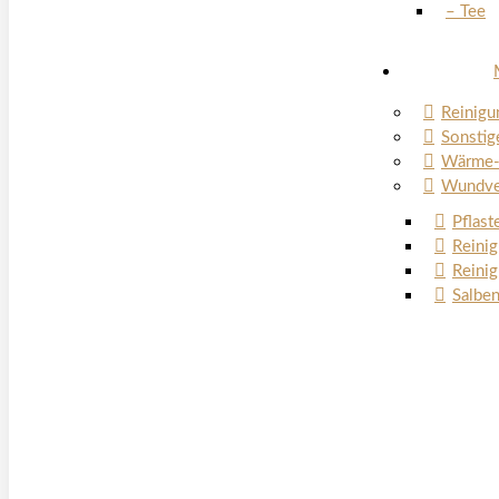
– Tee
Reinigu
Sonstig
Wärme- 
Wundve
Pflast
Reini
Reini
Salbe