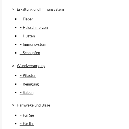
Erkältung und Immunsystem
– Fieber
– Halsschmerzen
– Husten
– Immunsystem
– Schnupfen
Wundversorgung
– Pflaster
– Reinigung
– Salben
Harnwege und Blase
– Für Sie
– Für Ihn