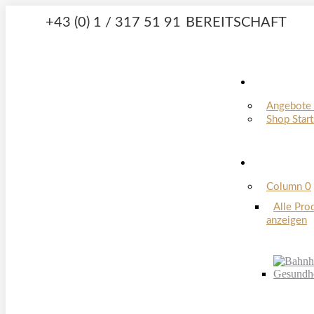
Zum
+43 (0) 1 / 317 51 91
BEREITSCHAFT
Inhalt
springen
Facebook
Instagram
page
page
opens
opens
in
in
Angebote 
Shop Start
new
new
window
window
Column 0
Alle Pro
anzeigen