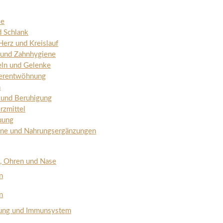
ie
d Schlank
Herz und Kreislauf
und Zahnhygiene
ln und Gelenke
erentwöhnung
n
 und Beruhigung
rzmittel
uung
ine und Nahrungsergänzungen
, Ohren und Nase
n
n
tung und Immunsystem