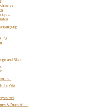
r
schmerzen
en
nsystem
upfen
ersorgung
ter
igung
en
ege und Blase
ie
hn
pathie
rische Öle
ngsmittel
ons & Fruchtbären