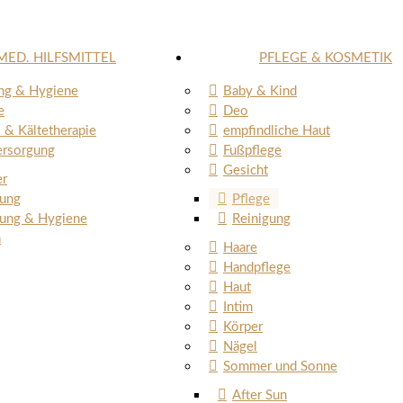
MED. HILFSMITTEL
PFLEGE & KOSMETIK
ng & Hygiene
Baby & Kind
e
Deo
& Kältetherapie
empfindliche Haut
rsorgung
Fußpflege
Gesicht
er
gung
Pflege
gung & Hygiene
Reinigung
n
Haare
Handpflege
Haut
Intim
Körper
Nägel
Sommer und Sonne
After Sun