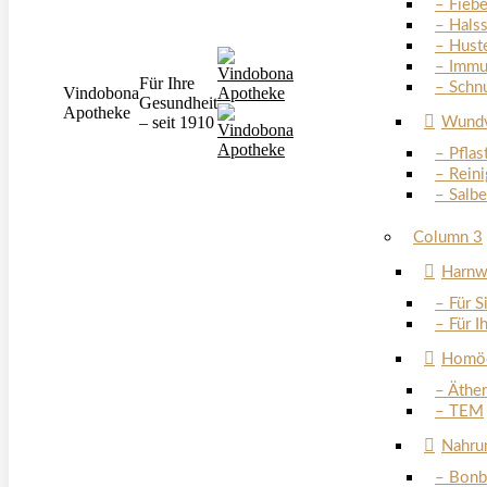
– Fiebe
– Hals
– Hust
– Immu
Für Ihre
– Schn
Vindobona
Gesundheit
Apotheke
– seit 1910
Wundv
– Pflas
– Rein
– Salb
Column 3
Harnw
– Für S
– Für I
Homöo
– Äthe
– TEM
Nahru
– Bonb