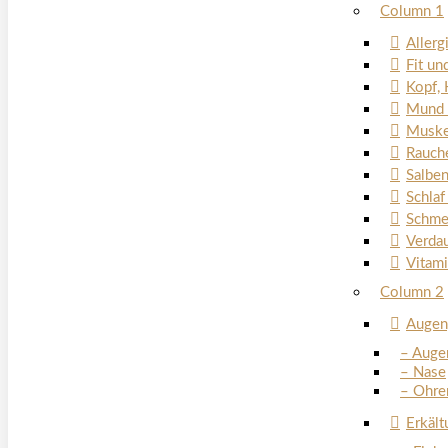
Column 1
Allerg
Fit un
Kopf, 
Mund 
Muske
Rauch
Salbe
Schlaf
Schme
Verda
Vitam
Column 2
Augen
– Auge
– Nase
– Ohre
Erkäl