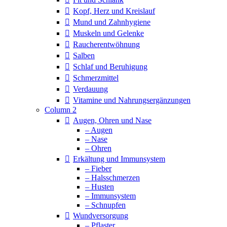
Kopf, Herz und Kreislauf
Mund und Zahnhygiene
Muskeln und Gelenke
Raucherentwöhnung
Salben
Schlaf und Beruhigung
Schmerzmittel
Verdauung
Vitamine und Nahrungsergänzungen
Column 2
Augen, Ohren und Nase
– Augen
– Nase
– Ohren
Erkältung und Immunsystem
– Fieber
– Halsschmerzen
– Husten
– Immunsystem
– Schnupfen
Wundversorgung
– Pflaster