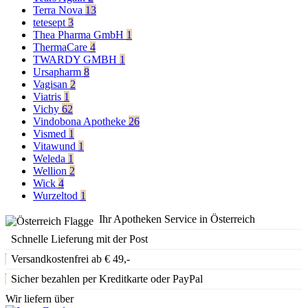
Terra Nova
13
tetesept
3
Thea Pharma GmbH
1
ThermaCare
4
TWARDY GMBH
1
Ursapharm
8
Vagisan
2
Viatris
1
Vichy
62
Vindobona Apotheke
26
Vismed
1
Vitawund
1
Weleda
1
Wellion
2
Wick
4
Wurzeltod
1
Ihr Apotheken Service in Österreich
Schnelle Lieferung mit der Post
Versandkostenfrei ab € 49,-
Sicher bezahlen per Kreditkarte oder PayPal
Wir liefern über