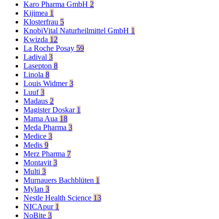
Karo Pharma GmbH
2
Kijimea
1
Klosterfrau
5
KnobiVital Naturheilmittel GmbH
1
Kwizda
12
La Roche Posay
59
Ladival
3
Lasepton
8
Linola
8
Louis Widmer
3
Luuf
3
Madaus
2
Magister Doskar
1
Mama Aua
18
Meda Pharma
3
Medice
3
Medis
9
Merz Pharma
7
Montavit
3
Multi
3
Murnauers Bachblüten
1
Mylan
3
Nestle Health Science
13
NICApur
1
NoBite
3