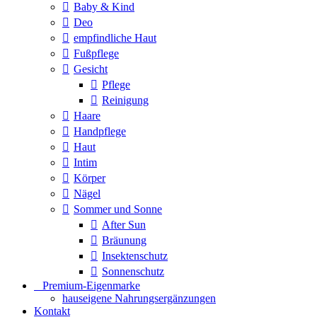
Baby & Kind
Deo
empfindliche Haut
Fußpflege
Gesicht
Pflege
Reinigung
Haare
Handpflege
Haut
Intim
Körper
Nägel
Sommer und Sonne
After Sun
Bräunung
Insektenschutz
Sonnenschutz
⠀​Premium-Eigenmarke
hauseigene Nahrungsergänzungen
Kontakt