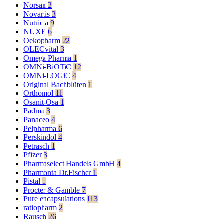
Norsan
2
Novartis
3
Nutricia
9
NUXE
6
Oekopharm
22
OLEOvital
3
Omega Pharma
1
OMNi-BiOTiC
12
OMNi-LOGiC
4
Original Bachblüten
1
Orthomol
11
Osanit-Osa
1
Padma
3
Panaceo
4
Pelpharma
6
Perskindol
4
Petrasch
1
Pfizer
3
Pharmaselect Handels GmbH
4
Pharmonta Dr.Fischer
1
Pistal
1
Procter & Gamble
7
Pure encapsulations
113
ratiopharm
2
Rausch
26