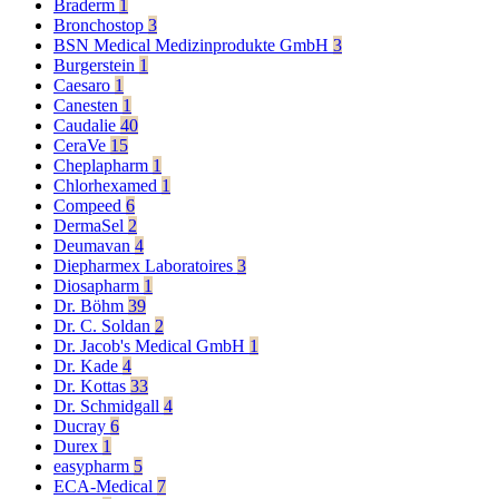
Braderm
1
Bronchostop
3
BSN Medical Medizinprodukte GmbH
3
Burgerstein
1
Caesaro
1
Canesten
1
Caudalie
40
CeraVe
15
Cheplapharm
1
Chlorhexamed
1
Compeed
6
DermaSel
2
Deumavan
4
Diepharmex Laboratoires
3
Diosapharm
1
Dr. Böhm
39
Dr. C. Soldan
2
Dr. Jacob's Medical GmbH
1
Dr. Kade
4
Dr. Kottas
33
Dr. Schmidgall
4
Ducray
6
Durex
1
easypharm
5
ECA-Medical
7