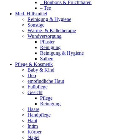
– Bonbons & Fruchtbären
– Tee
Med. Hilfsmittel
Reinigung & Hygiene
Sonstige
Wärme- & Kältetherapie
Wundversorgung
Pflaster
Reinigung
Reinigung & Hygiene
Salben
Pflege & Kosmetik
Baby & Kind
Deo
empfindliche Haut
Fußpflege
Gesicht
Pflege
Reinigung
Haare
Handpflege
Haut
Intim
Körper
Nägel