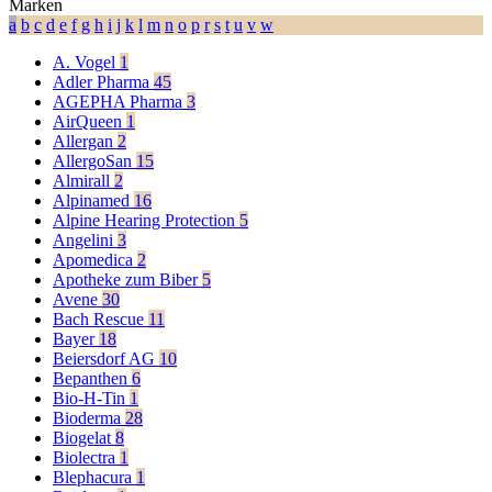
Marken
a
b
c
d
e
f
g
h
i
j
k
l
m
n
o
p
r
s
t
u
v
w
A. Vogel
1
Adler Pharma
45
AGEPHA Pharma
3
AirQueen
1
Allergan
2
AllergoSan
15
Almirall
2
Alpinamed
16
Alpine Hearing Protection
5
Angelini
3
Apomedica
2
Apotheke zum Biber
5
Avene
30
Bach Rescue
11
Bayer
18
Beiersdorf AG
10
Bepanthen
6
Bio-H-Tin
1
Bioderma
28
Biogelat
8
Biolectra
1
Blephacura
1