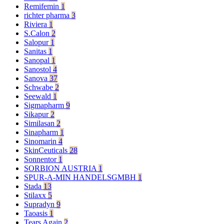
Remifemin
1
richter pharma
3
Riviera
1
S.Calon
2
Salopur
1
Sanitas
1
Sanopal
1
Sanostol
4
Sanova
37
Schwabe
2
Seewald
1
Sigmapharm
9
Sikapur
2
Similasan
2
Sinapharm
1
Sinomarin
4
SkinCeuticals
28
Sonnentor
1
SORBION AUSTRIA
1
SPUR-A-MIN HANDELSGMBH
1
Stada
13
Stilaxx
5
Supradyn
9
Taoasis
1
Tears Again
2