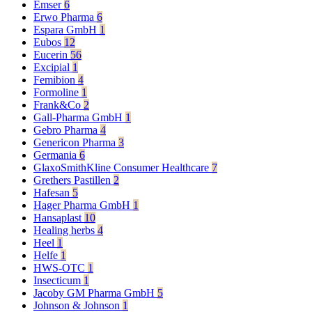
Emser
6
Erwo Pharma
6
Espara GmbH
1
Eubos
12
Eucerin
56
Excipial
1
Femibion
4
Formoline
1
Frank&Co
2
Gall-Pharma GmbH
1
Gebro Pharma
4
Genericon Pharma
3
Germania
6
GlaxoSmithKline Consumer Healthcare
7
Grethers Pastillen
2
Hafesan
5
Hager Pharma GmbH
1
Hansaplast
10
Healing herbs
4
Heel
1
Helfe
1
HWS-OTC
1
Insecticum
1
Jacoby GM Pharma GmbH
5
Johnson & Johnson
1