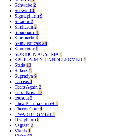
Schwabe
2
Seewald
1
Sigmapharm
9
Sikapur
2
Similasan
2
Sinapharm
1
Sinomarin
4
SkinCeuticals
28
Sonnentor
1
SORBION AUSTRIA
1
SPUR-A-MIN HANDELSGMBH
1
Stada
13
Stilaxx
5
Supradyn
9
Taoasis
1
Tears Again
2
Terra Nova
13
tetesept
3
Thea Pharma GmbH
1
ThermaCare
4
TWARDY GMBH
1
Ursapharm
8
Vagisan
2
Viatris
1