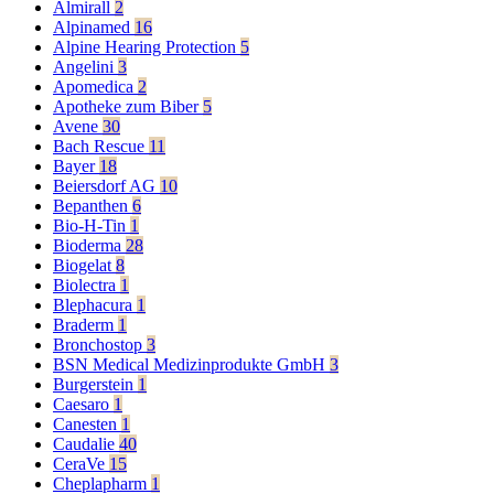
Almirall
2
Alpinamed
16
Alpine Hearing Protection
5
Angelini
3
Apomedica
2
Apotheke zum Biber
5
Avene
30
Bach Rescue
11
Bayer
18
Beiersdorf AG
10
Bepanthen
6
Bio-H-Tin
1
Bioderma
28
Biogelat
8
Biolectra
1
Blephacura
1
Braderm
1
Bronchostop
3
BSN Medical Medizinprodukte GmbH
3
Burgerstein
1
Caesaro
1
Canesten
1
Caudalie
40
CeraVe
15
Cheplapharm
1