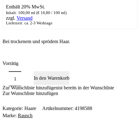
Enthält 20% MwSt.
Inhalt: 100,00 ml (
€
16,80
/ 100 ml)
zzgl.
Versand
Lieferzeit: ca. 2-3 Werktage
Bei trockenem und sprödem Haar.
Vorrätig
Rausch
In den Warenkorb
Weizenkeim
Feuchtigkeits-
Zur Wunschliste hinzufügen
ist bereits in der Wunschliste
Spray
Zur Wunschliste hinzufügen
Menge
Kategorie:
Haare
Artikelnummer:
4198588
Marke:
Rausch