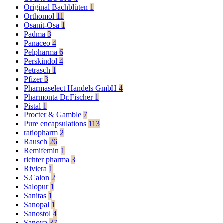
Original Bachblüten
1
Orthomol
11
Osanit-Osa
1
Padma
3
Panaceo
4
Pelpharma
6
Perskindol
4
Petrasch
1
Pfizer
3
Pharmaselect Handels GmbH
4
Pharmonta Dr.Fischer
1
Pistal
1
Procter & Gamble
7
Pure encapsulations
113
ratiopharm
2
Rausch
26
Remifemin
1
richter pharma
3
Riviera
1
S.Calon
2
Salopur
1
Sanitas
1
Sanopal
1
Sanostol
4
Sanova
37