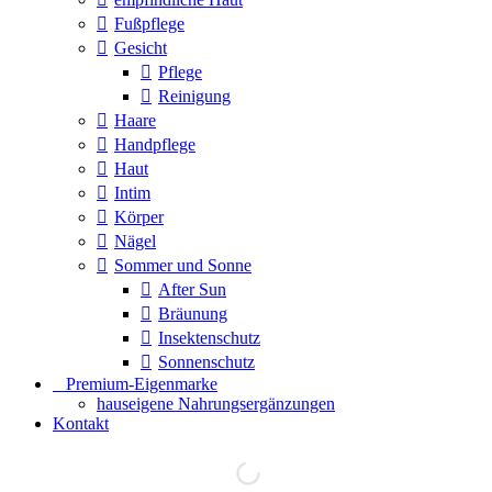
Fußpflege
Gesicht
Pflege
Reinigung
Haare
Handpflege
Haut
Intim
Körper
Nägel
Sommer und Sonne
After Sun
Bräunung
Insektenschutz
Sonnenschutz
⠀​Premium-Eigenmarke
hauseigene Nahrungsergänzungen
Kontakt