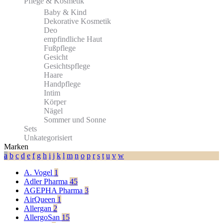
Pflege & Kosmetik
Baby & Kind
Dekorative Kosmetik
Deo
empfindliche Haut
Fußpflege
Gesicht
Gesichtspflege
Haare
Handpflege
Intim
Körper
Nägel
Sommer und Sonne
Sets
Unkategorisiert
Marken
a
b
c
d
e
f
g
h
i
j
k
l
m
n
o
p
r
s
t
u
v
w
A. Vogel
1
Adler Pharma
45
AGEPHA Pharma
3
AirQueen
1
Allergan
2
AllergoSan
15