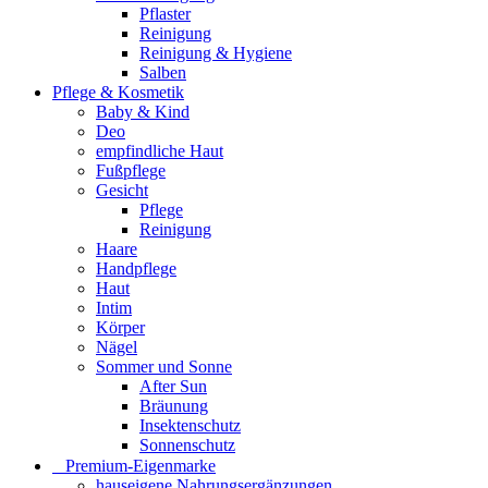
Pflaster
Reinigung
Reinigung & Hygiene
Salben
Pflege & Kosmetik
Baby & Kind
Deo
empfindliche Haut
Fußpflege
Gesicht
Pflege
Reinigung
Haare
Handpflege
Haut
Intim
Körper
Nägel
Sommer und Sonne
After Sun
Bräunung
Insektenschutz
Sonnenschutz
⠀​Premium-Eigenmarke
hauseigene Nahrungsergänzungen