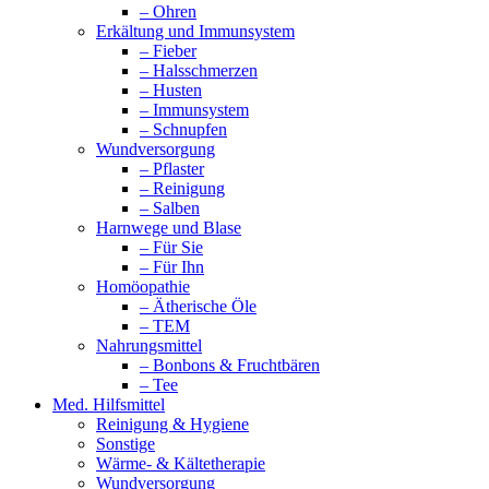
– Ohren
Erkältung und Immunsystem
– Fieber
– Halsschmerzen
– Husten
– Immunsystem
– Schnupfen
Wundversorgung
– Pflaster
– Reinigung
– Salben
Harnwege und Blase
– Für Sie
– Für Ihn
Homöopathie
– Ätherische Öle
– TEM
Nahrungsmittel
– Bonbons & Fruchtbären
– Tee
Med. Hilfsmittel
Reinigung & Hygiene
Sonstige
Wärme- & Kältetherapie
Wundversorgung