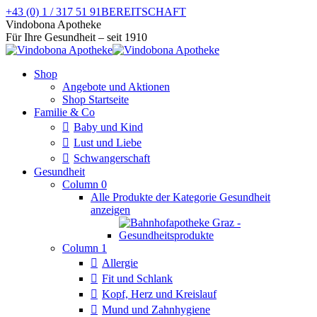
Zum
+43 (0) 1 / 317 51 91
BEREITSCHAFT
Inhalt
Facebook
Instagram
Vindobona Apotheke
springen
page
page
Für Ihre Gesundheit – seit 1910
opens
opens
in
in
Shop
new
new
Angebote und Aktionen
window
window
Shop Startseite
Familie & Co
Baby und Kind
Lust und Liebe
Schwangerschaft
Gesundheit
Column 0
Alle Produkte der Kategorie Gesundheit
anzeigen
Column 1
Allergie
Fit und Schlank
Kopf, Herz und Kreislauf
Mund und Zahnhygiene