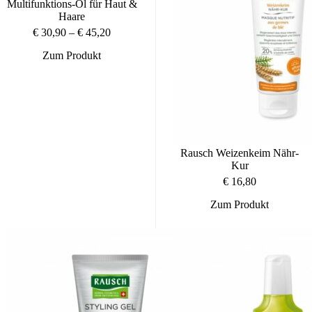
Multifunktions-Öl für Haut &
Haare
€
30,90
–
€
45,20
Preisspanne:
€ 30,90
Zum Produkt
Dieses
bis
Produkt
€ 45,20
weist
mehrere
Varianten
auf.
Die
Optionen
Rausch Weizenkeim Nähr-
können
Kur
auf
der
€
16,80
Produktseite
Zum Produkt
gewählt
werden