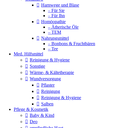
Harnwege und Blase
– Für Sie
– Für Ihn
Homöopathie
– Ätherische Öle
– TEM
Nahrungsmittel
– Bonbons & Fruchtbären
– Tee
Med. Hilfsmittel
Reinigung & Hygiene
Sonstige
Wärme- & Kältetherapie
Wundversorgung
Pflaster
Reinigung
Reinigung & Hygiene
Salben
Pflege & Kosmetik
Baby & Kind
Deo
empfindliche Haut