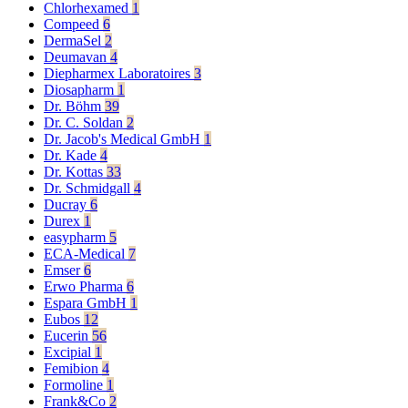
Chlorhexamed
1
Compeed
6
DermaSel
2
Deumavan
4
Diepharmex Laboratoires
3
Diosapharm
1
Dr. Böhm
39
Dr. C. Soldan
2
Dr. Jacob's Medical GmbH
1
Dr. Kade
4
Dr. Kottas
33
Dr. Schmidgall
4
Ducray
6
Durex
1
easypharm
5
ECA-Medical
7
Emser
6
Erwo Pharma
6
Espara GmbH
1
Eubos
12
Eucerin
56
Excipial
1
Femibion
4
Formoline
1
Frank&Co
2