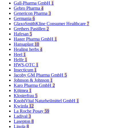
Gall-Pharma GmbH
1
Gebro Pharma
4
Genericon Pharma
3
Germania
6
GlaxoSmithKline Consumer Healthcare
7
Grethers Pastillen
2
Hafesan
5
Hager Pharma GmbH
1
Hansaplast
10
Healing herbs
4
Heel
1
Helfe
1
HWS-OTC
1
Insecticum
1
Jacoby GM Pharma GmbH
5
Johnson & Johnson
1
Karo Pharma GmbH
2
Kijimea
1
Klosterfrau
5
KnobiVital Naturheilmittel GmbH
1
Kwizda
12
La Roche Posay
59
Ladival
3
Lasepton
8
Linola
8