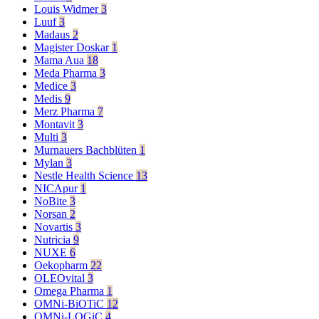
Louis Widmer
3
Luuf
3
Madaus
2
Magister Doskar
1
Mama Aua
18
Meda Pharma
3
Medice
3
Medis
9
Merz Pharma
7
Montavit
3
Multi
3
Murnauers Bachblüten
1
Mylan
3
Nestle Health Science
13
NICApur
1
NoBite
3
Norsan
2
Novartis
3
Nutricia
9
NUXE
6
Oekopharm
22
OLEOvital
3
Omega Pharma
1
OMNi-BiOTiC
12
OMNi-LOGiC
4