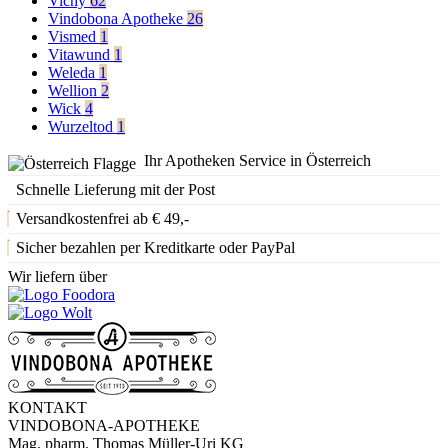
Vichy
62
Vindobona Apotheke
26
Vismed
1
Vitawund
1
Weleda
1
Wellion
2
Wick
4
Wurzeltod
1
Ihr Apotheken Service in Österreich
Schnelle Lieferung mit der Post
Versandkostenfrei ab € 49,-
Sicher bezahlen per Kreditkarte oder PayPal
Wir liefern über
KONTAKT
VINDOBONA-APOTHEKE
Mag. pharm. Thomas Müller-Uri KG