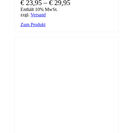
Preisspanne:
€
23,95
–
€
29,95
€ 23,95
Enthält 10% MwSt.
zzgl.
Versand
bis
Dieses
Zum Produkt
€ 29,95
Produkt
weist
mehrere
Varianten
auf.
Die
Optionen
können
auf
der
Produktseite
gewählt
werden