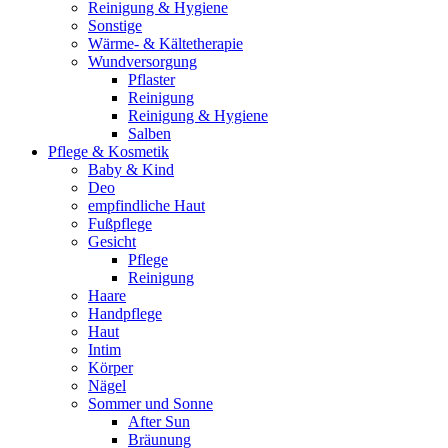
Reinigung & Hygiene
Sonstige
Wärme- & Kältetherapie
Wundversorgung
Pflaster
Reinigung
Reinigung & Hygiene
Salben
Pflege & Kosmetik
Baby & Kind
Deo
empfindliche Haut
Fußpflege
Gesicht
Pflege
Reinigung
Haare
Handpflege
Haut
Intim
Körper
Nägel
Sommer und Sonne
After Sun
Bräunung