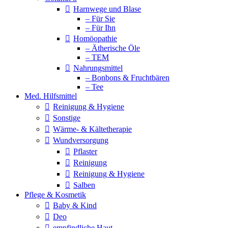
Harnwege und Blase
– Für Sie
– Für Ihn
Homöopathie
– Ätherische Öle
– TEM
Nahrungsmittel
– Bonbons & Fruchtbären
– Tee
Med. Hilfsmittel
Reinigung & Hygiene
Sonstige
Wärme- & Kältetherapie
Wundversorgung
Pflaster
Reinigung
Reinigung & Hygiene
Salben
Pflege & Kosmetik
Baby & Kind
Deo
empfindliche Haut