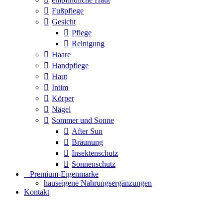
Fußpflege
Gesicht
Pflege
Reinigung
Haare
Handpflege
Haut
Intim
Körper
Nägel
Sommer und Sonne
After Sun
Bräunung
Insektenschutz
Sonnenschutz
⠀​Premium-Eigenmarke
hauseigene Nahrungsergänzungen
Kontakt