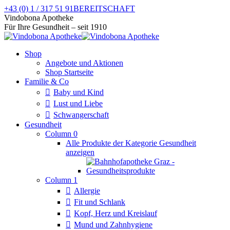
Zum
+43 (0) 1 / 317 51 91
BEREITSCHAFT
Inhalt
Facebook
Instagram
Vindobona Apotheke
springen
page
page
Für Ihre Gesundheit – seit 1910
opens
opens
in
in
Shop
new
new
Angebote und Aktionen
window
window
Shop Startseite
Familie & Co
Baby und Kind
Lust und Liebe
Schwangerschaft
Gesundheit
Column 0
Alle Produkte der Kategorie Gesundheit
anzeigen
Column 1
Allergie
Fit und Schlank
Kopf, Herz und Kreislauf
Mund und Zahnhygiene