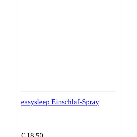
easysleep Einschlaf-Spray
€
18,50