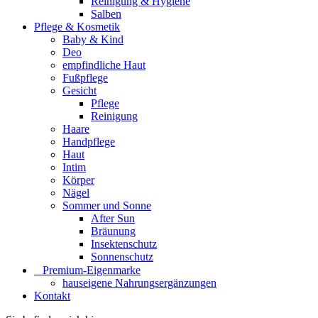
Reinigung & Hygiene
Salben
Pflege & Kosmetik
Baby & Kind
Deo
empfindliche Haut
Fußpflege
Gesicht
Pflege
Reinigung
Haare
Handpflege
Haut
Intim
Körper
Nägel
Sommer und Sonne
After Sun
Bräunung
Insektenschutz
Sonnenschutz
⠀​Premium-Eigenmarke
hauseigene Nahrungsergänzungen
Kontakt