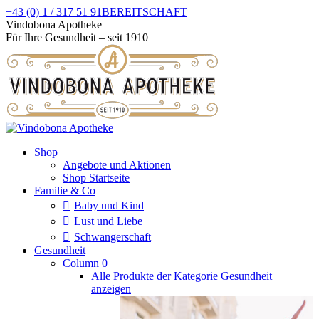
Zum
+43 (0) 1 / 317 51 91
BEREITSCHAFT
Inhalt
Facebook
Instagram
Vindobona Apotheke
springen
page
page
Für Ihre Gesundheit – seit 1910
opens
opens
in
in
new
new
window
window
Shop
Angebote und Aktionen
Shop Startseite
Familie & Co
Baby und Kind
Lust und Liebe
Schwangerschaft
Gesundheit
Column 0
Alle Produkte der Kategorie Gesundheit
anzeigen