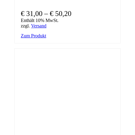
Preisspanne:
€
31,00
–
€
50,20
€ 31,00
Enthält 10% MwSt.
zzgl.
Versand
bis
Dieses
Zum Produkt
€ 50,20
Produkt
weist
mehrere
Varianten
auf.
Die
Optionen
können
auf
der
Produktseite
gewählt
werden