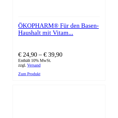
ÖKOPHARM® Für den Basen-
Haushalt mit Vitam...
Preisspanne:
€
24,90
–
€
39,90
€ 24,90
Enthält 10% MwSt.
zzgl.
Versand
bis
Dieses
Zum Produkt
€ 39,90
Produkt
weist
mehrere
Varianten
auf.
Die
Optionen
können
auf