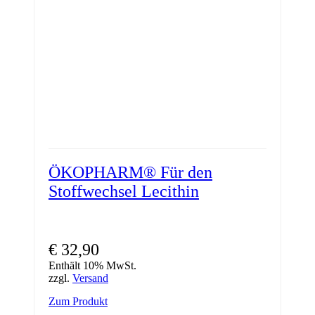
der
Produktseite
gewählt
werden
ÖKOPHARM® Für den
Stoffwechsel Lecithin
€
32,90
Enthält 10% MwSt.
zzgl.
Versand
Zum Produkt