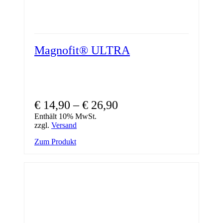
Magnofit® ULTRA
Preisspanne:
€
14,90
–
€
26,90
€ 14,90
Enthält 10% MwSt.
zzgl.
Versand
bis
Dieses
Zum Produkt
€ 26,90
Produkt
weist
mehrere
Varianten
auf.
Die
Optionen
können
auf