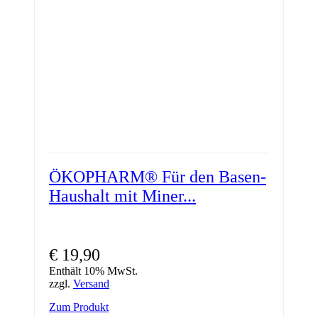
der
Produktseite
gewählt
werden
ÖKOPHARM® Für den Basen-
Haushalt mit Miner...
€
19,90
Enthält 10% MwSt.
zzgl.
Versand
Zum Produkt