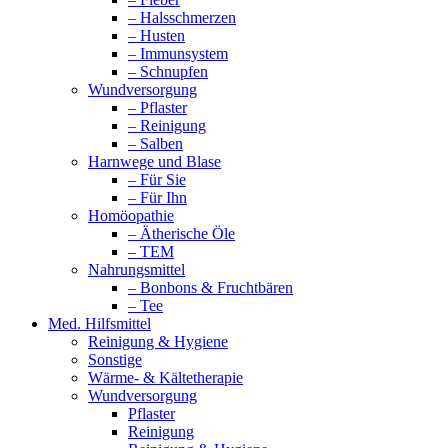
– Halsschmerzen
– Husten
– Immunsystem
– Schnupfen
Wundversorgung
– Pflaster
– Reinigung
– Salben
Harnwege und Blase
– Für Sie
– Für Ihn
Homöopathie
– Ätherische Öle
– TEM
Nahrungsmittel
– Bonbons & Fruchtbären
– Tee
Med. Hilfsmittel
Reinigung & Hygiene
Sonstige
Wärme- & Kältetherapie
Wundversorgung
Pflaster
Reinigung