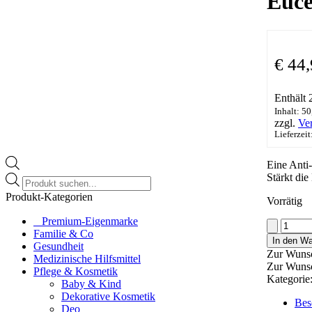
Euce
€
44,
Enthält
Inhalt: 50
zzgl.
Ve
Lieferzeit
Eine Anti
Stärkt die
Products
search
Produkt-Kategorien
Vorrätig
⠀​Premium-Eigenmarke
Eucerin
Familie & Co
Hyaluron-
In den W
Gesundheit
Filler
Zur Wunsc
Medizinische Hilfsmittel
+
Zur Wunsc
Pflege & Kosmetik
Elasticity
Kategorie
Baby & Kind
Tagespfle
Dekorative Kosmetik
Menge
Bes
Deo