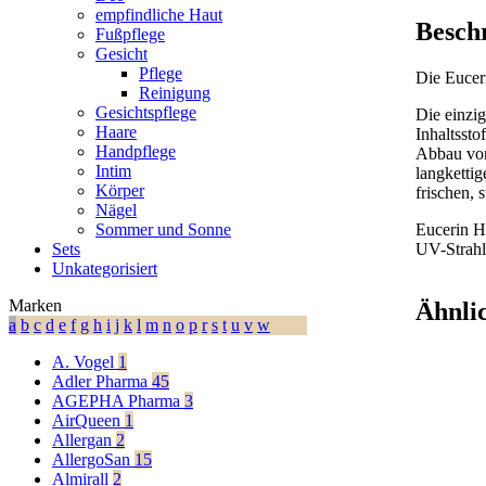
empfindliche Haut
Besch
Fußpflege
Gesicht
Pflege
Die Eucer
Reinigung
Gesichtspflege
Die einzig
Haare
Inhaltssto
Handpflege
Abbau von 
Intim
langkettig
Körper
frischen, 
Nägel
Eucerin H
Sommer und Sonne
UV-Strahl
Sets
Unkategorisiert
Marken
Ähnli
a
b
c
d
e
f
g
h
i
j
k
l
m
n
o
p
r
s
t
u
v
w
A. Vogel
1
Adler Pharma
45
AGEPHA Pharma
3
AirQueen
1
Allergan
2
AllergoSan
15
Almirall
2