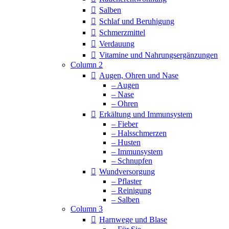
Salben
Schlaf und Beruhigung
Schmerzmittel
Verdauung
Vitamine und Nahrungsergänzungen
Column 2
Augen, Ohren und Nase
– Augen
– Nase
– Ohren
Erkältung und Immunsystem
– Fieber
– Halsschmerzen
– Husten
– Immunsystem
– Schnupfen
Wundversorgung
– Pflaster
– Reinigung
– Salben
Column 3
Harnwege und Blase