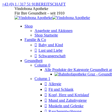
Zum
+43 (0) 1 / 317 51 91
BEREITSCHAFT
Inhalt
Facebook
Instagram
Vindobona Apotheke
springen
page
page
Für Ihre Gesundheit – seit 1910
opens
opens
in
in
Shop
new
new
Angebote und Aktionen
window
window
Shop Startseite
Familie & Co
Baby und Kind
Lust und Liebe
Schwangerschaft
Gesundheit
Column 0
Alle Produkte der Kategorie Gesundheit a
Column 1
Allergie
Fit und Schlank
Kopf, Herz und Kreislauf
Mund und Zahnhygiene
Muskeln und Gelenke
Raucherentwöhnung