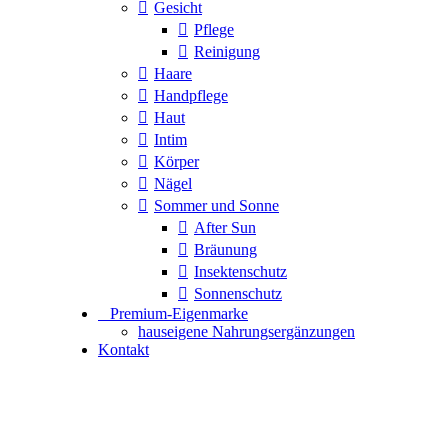
Gesicht
Pflege
Reinigung
Haare
Handpflege
Haut
Intim
Körper
Nägel
Sommer und Sonne
After Sun
Bräunung
Insektenschutz
Sonnenschutz
⠀​Premium-Eigenmarke
hauseigene Nahrungsergänzungen
Kontakt