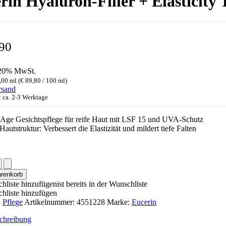
rin Hyaluron-Filler + Elasticity 
90
 20% MwSt.
,00 ml (
€
89,80
/ 100 ml)
rsand
: ca. 2-3 Werktage
-Age Gesichtspflege für reife Haut mit LSF 15 und UVA-Schutz
 Hautstruktur: Verbessert die Elastizität und mildert tiefe Falten
arenkorb
hliste hinzufügen
ist bereits in der Wunschliste
hliste hinzufügen
:
Pflege
Artikelnummer:
4551228
Marke:
Eucerin
ge
chreibung