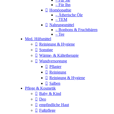
– Für Sie
– Für Ihn
Homöopathie
– Ätherische Öle
– TEM
Nahrungsmittel
– Bonbons & Fruchtbären
– Tee
Med. Hilfsmittel
Reinigung & Hygiene
Sonstige
Wärme- & Kältetherapie
Wundversorgung
Pflaster
Reinigung
Reinigung & Hygiene
Salben
Pflege & Kosmetik
Baby & Kind
Deo
empfindliche Haut
Fußpflege