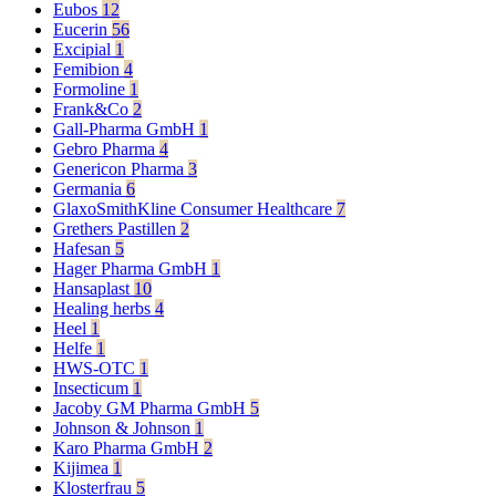
Eubos
12
Eucerin
56
Excipial
1
Femibion
4
Formoline
1
Frank&Co
2
Gall-Pharma GmbH
1
Gebro Pharma
4
Genericon Pharma
3
Germania
6
GlaxoSmithKline Consumer Healthcare
7
Grethers Pastillen
2
Hafesan
5
Hager Pharma GmbH
1
Hansaplast
10
Healing herbs
4
Heel
1
Helfe
1
HWS-OTC
1
Insecticum
1
Jacoby GM Pharma GmbH
5
Johnson & Johnson
1
Karo Pharma GmbH
2
Kijimea
1
Klosterfrau
5