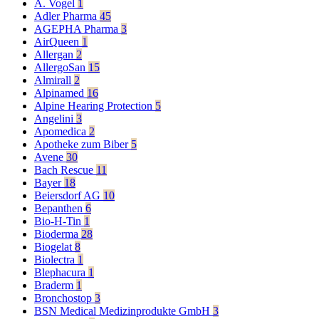
A. Vogel
1
Adler Pharma
45
AGEPHA Pharma
3
AirQueen
1
Allergan
2
AllergoSan
15
Almirall
2
Alpinamed
16
Alpine Hearing Protection
5
Angelini
3
Apomedica
2
Apotheke zum Biber
5
Avene
30
Bach Rescue
11
Bayer
18
Beiersdorf AG
10
Bepanthen
6
Bio-H-Tin
1
Bioderma
28
Biogelat
8
Biolectra
1
Blephacura
1
Braderm
1
Bronchostop
3
BSN Medical Medizinprodukte GmbH
3