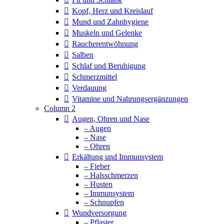
Kopf, Herz und Kreislauf
Mund und Zahnhygiene
Muskeln und Gelenke
Raucherentwöhnung
Salben
Schlaf und Beruhigung
Schmerzmittel
Verdauung
Vitamine und Nahrungsergänzungen
Column 2
Augen, Ohren und Nase
– Augen
– Nase
– Ohren
Erkältung und Immunsystem
– Fieber
– Halsschmerzen
– Husten
– Immunsystem
– Schnupfen
Wundversorgung
– Pflaster