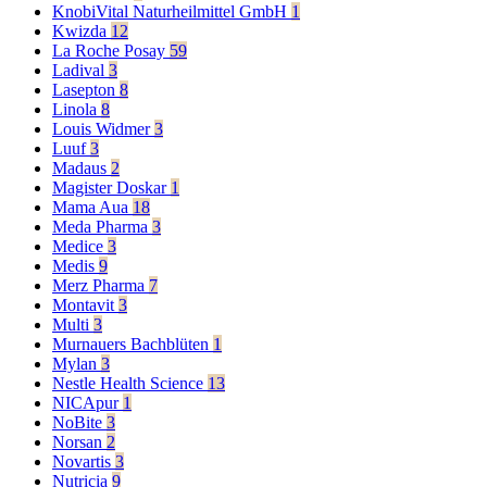
KnobiVital Naturheilmittel GmbH
1
Kwizda
12
La Roche Posay
59
Ladival
3
Lasepton
8
Linola
8
Louis Widmer
3
Luuf
3
Madaus
2
Magister Doskar
1
Mama Aua
18
Meda Pharma
3
Medice
3
Medis
9
Merz Pharma
7
Montavit
3
Multi
3
Murnauers Bachblüten
1
Mylan
3
Nestle Health Science
13
NICApur
1
NoBite
3
Norsan
2
Novartis
3
Nutricia
9