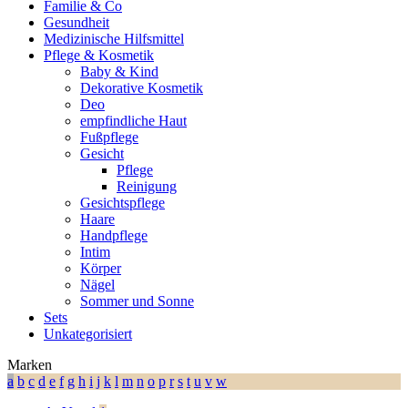
Familie & Co
Gesundheit
Medizinische Hilfsmittel
Pflege & Kosmetik
Baby & Kind
Dekorative Kosmetik
Deo
empfindliche Haut
Fußpflege
Gesicht
Pflege
Reinigung
Gesichtspflege
Haare
Handpflege
Intim
Körper
Nägel
Sommer und Sonne
Sets
Unkategorisiert
Marken
a
b
c
d
e
f
g
h
i
j
k
l
m
n
o
p
r
s
t
u
v
w