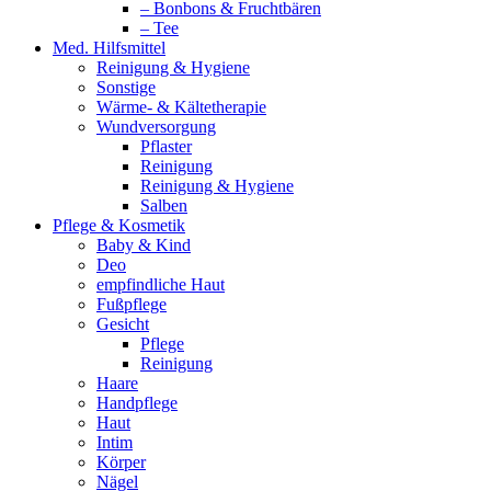
– Bonbons & Fruchtbären
– Tee
Med. Hilfsmittel
Reinigung & Hygiene
Sonstige
Wärme- & Kältetherapie
Wundversorgung
Pflaster
Reinigung
Reinigung & Hygiene
Salben
Pflege & Kosmetik
Baby & Kind
Deo
empfindliche Haut
Fußpflege
Gesicht
Pflege
Reinigung
Haare
Handpflege
Haut
Intim
Körper
Nägel