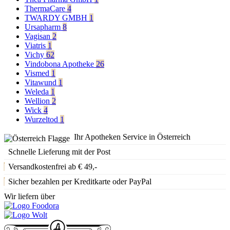
ThermaCare
4
TWARDY GMBH
1
Ursapharm
8
Vagisan
2
Viatris
1
Vichy
62
Vindobona Apotheke
26
Vismed
1
Vitawund
1
Weleda
1
Wellion
2
Wick
4
Wurzeltod
1
Ihr Apotheken Service in Österreich
Schnelle Lieferung mit der Post
Versandkostenfrei ab € 49,-
Sicher bezahlen per Kreditkarte oder PayPal
Wir liefern über