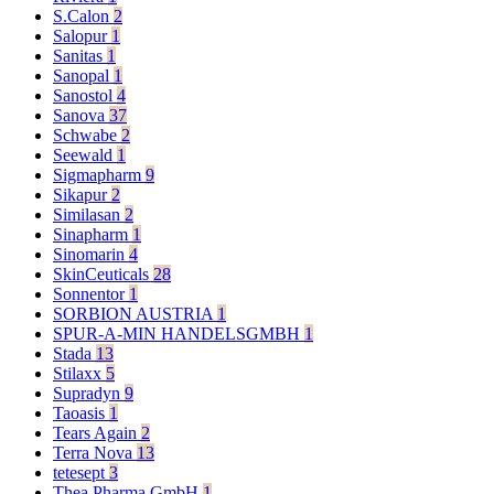
S.Calon
2
Salopur
1
Sanitas
1
Sanopal
1
Sanostol
4
Sanova
37
Schwabe
2
Seewald
1
Sigmapharm
9
Sikapur
2
Similasan
2
Sinapharm
1
Sinomarin
4
SkinCeuticals
28
Sonnentor
1
SORBION AUSTRIA
1
SPUR-A-MIN HANDELSGMBH
1
Stada
13
Stilaxx
5
Supradyn
9
Taoasis
1
Tears Again
2
Terra Nova
13
tetesept
3
Thea Pharma GmbH
1