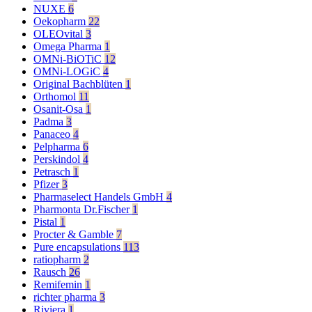
NUXE
6
Oekopharm
22
OLEOvital
3
Omega Pharma
1
OMNi-BiOTiC
12
OMNi-LOGiC
4
Original Bachblüten
1
Orthomol
11
Osanit-Osa
1
Padma
3
Panaceo
4
Pelpharma
6
Perskindol
4
Petrasch
1
Pfizer
3
Pharmaselect Handels GmbH
4
Pharmonta Dr.Fischer
1
Pistal
1
Procter & Gamble
7
Pure encapsulations
113
ratiopharm
2
Rausch
26
Remifemin
1
richter pharma
3
Riviera
1