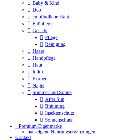
Baby & Kind
Deo
empfindliche Haut
Fußpflege
Gesicht
Pflege
Reinigung
Haare
Handpflege
Haut
Intim
Körper
Nägel
Sommer und Sonne
After Sun
Bräunung
Insektenschutz
Sonnenschutz
⠀​Premium-Eigenmarke
hauseigene Nahrungsergänzungen
Kontakt