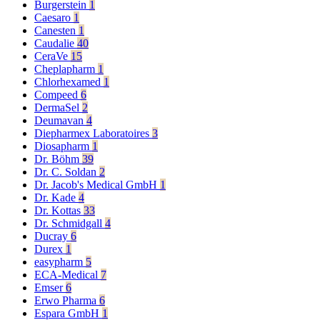
Burgerstein
1
Caesaro
1
Canesten
1
Caudalie
40
CeraVe
15
Cheplapharm
1
Chlorhexamed
1
Compeed
6
DermaSel
2
Deumavan
4
Diepharmex Laboratoires
3
Diosapharm
1
Dr. Böhm
39
Dr. C. Soldan
2
Dr. Jacob's Medical GmbH
1
Dr. Kade
4
Dr. Kottas
33
Dr. Schmidgall
4
Ducray
6
Durex
1
easypharm
5
ECA-Medical
7
Emser
6
Erwo Pharma
6
Espara GmbH
1