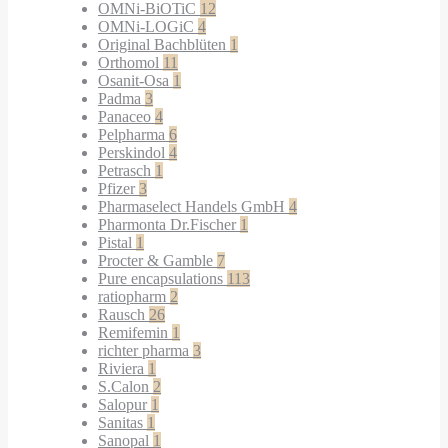
OMNi-BiOTiC
12
OMNi-LOGiC
4
Original Bachblüten
1
Orthomol
11
Osanit-Osa
1
Padma
3
Panaceo
4
Pelpharma
6
Perskindol
4
Petrasch
1
Pfizer
3
Pharmaselect Handels GmbH
4
Pharmonta Dr.Fischer
1
Pistal
1
Procter & Gamble
7
Pure encapsulations
113
ratiopharm
2
Rausch
26
Remifemin
1
richter pharma
3
Riviera
1
S.Calon
2
Salopur
1
Sanitas
1
Sanopal
1