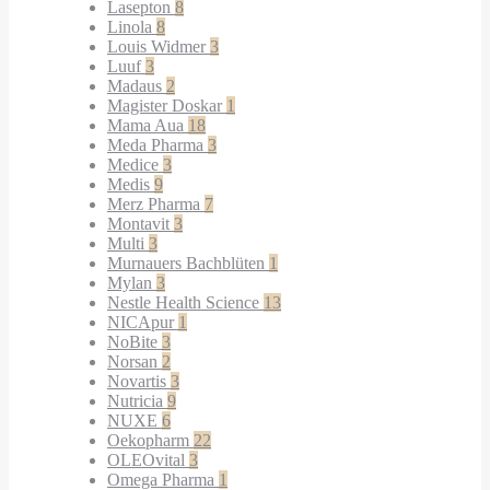
Lasepton
8
Linola
8
Louis Widmer
3
Luuf
3
Madaus
2
Magister Doskar
1
Mama Aua
18
Meda Pharma
3
Medice
3
Medis
9
Merz Pharma
7
Montavit
3
Multi
3
Murnauers Bachblüten
1
Mylan
3
Nestle Health Science
13
NICApur
1
NoBite
3
Norsan
2
Novartis
3
Nutricia
9
NUXE
6
Oekopharm
22
OLEOvital
3
Omega Pharma
1