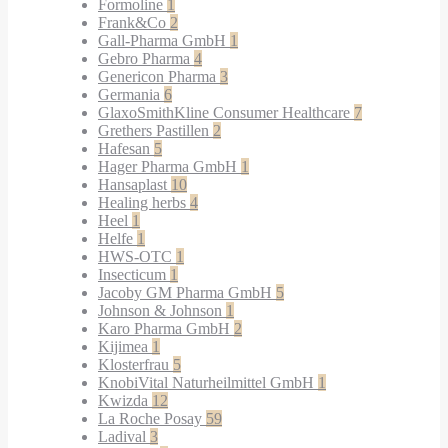
Formoline
1
Frank&Co
2
Gall-Pharma GmbH
1
Gebro Pharma
4
Genericon Pharma
3
Germania
6
GlaxoSmithKline Consumer Healthcare
7
Grethers Pastillen
2
Hafesan
5
Hager Pharma GmbH
1
Hansaplast
10
Healing herbs
4
Heel
1
Helfe
1
HWS-OTC
1
Insecticum
1
Jacoby GM Pharma GmbH
5
Johnson & Johnson
1
Karo Pharma GmbH
2
Kijimea
1
Klosterfrau
5
KnobiVital Naturheilmittel GmbH
1
Kwizda
12
La Roche Posay
59
Ladival
3