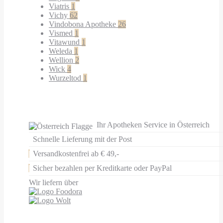
Viatris
1
Vichy
62
Vindobona Apotheke
26
Vismed
1
Vitawund
1
Weleda
1
Wellion
2
Wick
4
Wurzeltod
1
Ihr Apotheken Service in Österreich
Schnelle Lieferung mit der Post
Versandkostenfrei ab € 49,-
Sicher bezahlen per Kreditkarte oder PayPal
Wir liefern über