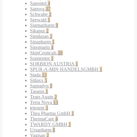
Sanostol
4
Sanova
37
Schwabe
2
Seewald
1
Sigmapharm
9
Sikapur
2
Similasan
2
Sinapharm
1
Sinomarin
4
SkinCeuticals
28
Sonnentor
1
SORBION AUSTRIA
1
SPUR-A-MIN HANDELSGMBH
1
Stada
13
Stilaxx
5
Supradyn
9
Taoasis
1
Tears Again
2
Terra Nova
13
tetesept
3
Thea Pharma GmbH
1
ThermaCare
4
TWARDY GMBH
1
Ursapharm
8
Vagisan
2