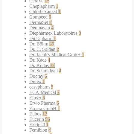
CeraVe
15
Cheplapharm
1
Chlorhexamed
1
Compeed
6
DermaSel
2
Deumavan
4
Diepharmex Laboratoires
3
Diosapharm
1
Dr. Böhm
39
Dr. C. Soldan
2
Dr. Jacob's Medical GmbH
1
Dr. Kade
4
Dr. Kottas
33
Dr. Schmidgall
4
Ducray
6
Durex
1
easypharm
5
ECA-Medical
7
Emser
6
Erwo Pharma
6
Espara GmbH
1
Eubos
12
Eucerin
56
Excipial
1
Femibion
4