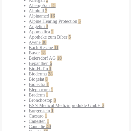
Allergan
2
AllergoSan
15
Almirall
2
Alpinamed
16
Alpine Hearing Protection
5
Angelini
3
Apomedica
2
Apotheke zum Biber
5
Avene
30
Bach Rescue
11
Bayer
18
Beiersdorf AG
10
Bepanthen
6
Bio-H-Tin
1
Bioderma
28
Biogelat
8
Biolectra
1
Blephacura
1
Braderm
1
Bronchostop
3
BSN Medical Medizinprodukte GmbH
3
Burgerstein
1
Caesaro
1
Canesten
1
Caudalie
40