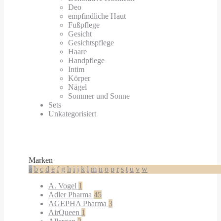
Deo
empfindliche Haut
Fußpflege
Gesicht
Gesichtspflege
Haare
Handpflege
Intim
Körper
Nägel
Sommer und Sonne
Sets
Unkategorisiert
Marken
a
b
c
d
e
f
g
h
i
j
k
l
m
n
o
p
r
s
t
u
v
w
A. Vogel
1
Adler Pharma
45
AGEPHA Pharma
3
AirQueen
1