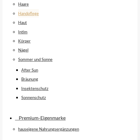
Haare
Handpflege
Haut
Intim
Körper
Nägel
Sommer und Sonne
After Sun
Bräunung
Insektenschutz
Sonnenschutz
⠀​Premium-Eigenmarke
hauseigene Nahrungsergänzungen