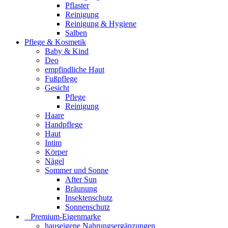
Pflaster
Reinigung
Reinigung & Hygiene
Salben
Pflege & Kosmetik
Baby & Kind
Deo
empfindliche Haut
Fußpflege
Gesicht
Pflege
Reinigung
Haare
Handpflege
Haut
Intim
Körper
Nägel
Sommer und Sonne
After Sun
Bräunung
Insektenschutz
Sonnenschutz
⠀​Premium-Eigenmarke
hauseigene Nahrungsergänzungen