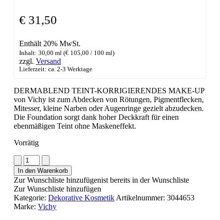
€
31,50
Enthält 20% MwSt.
Inhalt: 30,00 ml (
€
105,00
/ 100 ml)
zzgl.
Versand
Lieferzeit: ca. 2-3 Werktage
DERMABLEND TEINT-KORRIGIERENDES MAKE-UP
von Vichy ist zum Abdecken von Rötungen, Pigmentflecken,
Mitesser, kleine Narben oder Augenringe gezielt abzudecken.
Die Foundation sorgt dank hoher Deckkraft für einen
ebenmäßigen Teint ohne Maskeneffekt.
Vorrätig
VICHY
Dermablend
In den Warenkorb
Teint-
Zur Wunschliste hinzufügen
ist bereits in der Wunschliste
korrigierendes
Zur Wunschliste hinzufügen
Make-
Kategorie:
Dekorative Kosmetik
Artikelnummer:
3044653
up-
Marke:
Vichy
Fluid