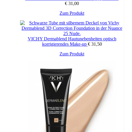
€
31,00
Dieses
Zum Produkt
Produkt
weist
mehrere
Varianten
VICHY Dermablend Hautunebenheiten optisch
auf.
korrigierendes Make-up
€
31,50
Die
Optionen
Dieses
Zum Produkt
können
Produkt
auf
weist
der
mehrere
Produktseite
Varianten
gewählt
auf.
werden
Die
Optionen
können
auf
der
Produktseite
gewählt
werden