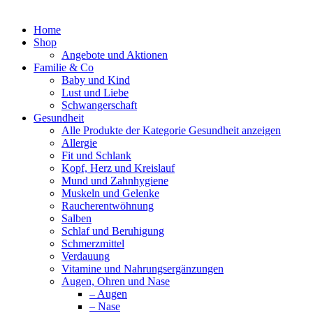
Zum
Inhalt
Home
springen
Shop
Angebote und Aktionen
Familie & Co
Baby und Kind
Lust und Liebe
Schwangerschaft
Gesundheit
Alle Produkte der Kategorie Gesundheit anzeigen
Allergie
Fit und Schlank
Kopf, Herz und Kreislauf
Mund und Zahnhygiene
Muskeln und Gelenke
Raucherentwöhnung
Salben
Schlaf und Beruhigung
Schmerzmittel
Verdauung
Vitamine und Nahrungsergänzungen
Augen, Ohren und Nase
– Augen
– Nase