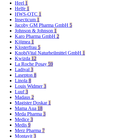
Heel
1
Helfe
1
HWS-OTC
1
Insecticum
1
Jacoby GM Pharma GmbH
5
Johnson & Johnson
1
Karo Pharma GmbH
2
Kijimea
1
Klosterfrau
5
KnobiVital Naturheilmittel GmbH
1
Kwizda
12
La Roche Posay
59
Ladival
3
Lasepton
8
Linola
8
Louis Widmer
3
Luuf
3
Madaus
2
Magister Doskar
1
Mama Aua
18
Meda Pharma
3
Medice
3
Medis
9
Merz Pharma
7
Montavit
3