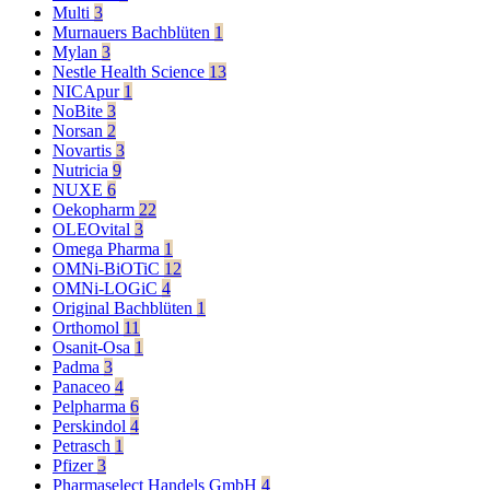
Multi
3
Murnauers Bachblüten
1
Mylan
3
Nestle Health Science
13
NICApur
1
NoBite
3
Norsan
2
Novartis
3
Nutricia
9
NUXE
6
Oekopharm
22
OLEOvital
3
Omega Pharma
1
OMNi-BiOTiC
12
OMNi-LOGiC
4
Original Bachblüten
1
Orthomol
11
Osanit-Osa
1
Padma
3
Panaceo
4
Pelpharma
6
Perskindol
4
Petrasch
1
Pfizer
3
Pharmaselect Handels GmbH
4