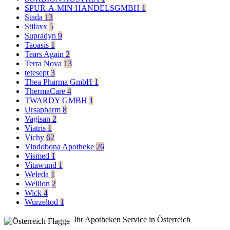
SPUR-A-MIN HANDELSGMBH
1
Stada
13
Stilaxx
5
Supradyn
9
Taoasis
1
Tears Again
2
Terra Nova
13
tetesept
3
Thea Pharma GmbH
1
ThermaCare
4
TWARDY GMBH
1
Ursapharm
8
Vagisan
2
Viatris
1
Vichy
62
Vindobona Apotheke
26
Vismed
1
Vitawund
1
Weleda
1
Wellion
2
Wick
4
Wurzeltod
1
Ihr Apotheken Service in Österreich