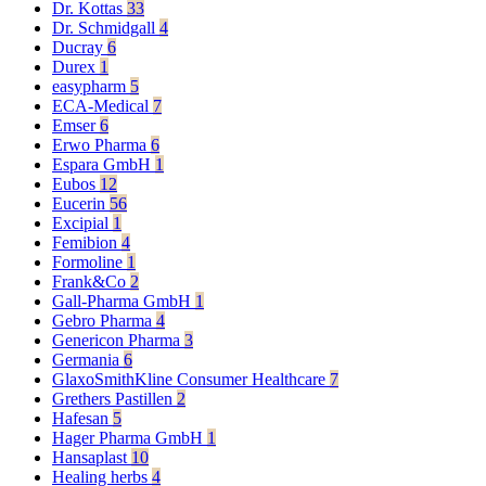
Dr. Kottas
33
Dr. Schmidgall
4
Ducray
6
Durex
1
easypharm
5
ECA-Medical
7
Emser
6
Erwo Pharma
6
Espara GmbH
1
Eubos
12
Eucerin
56
Excipial
1
Femibion
4
Formoline
1
Frank&Co
2
Gall-Pharma GmbH
1
Gebro Pharma
4
Genericon Pharma
3
Germania
6
GlaxoSmithKline Consumer Healthcare
7
Grethers Pastillen
2
Hafesan
5
Hager Pharma GmbH
1
Hansaplast
10
Healing herbs
4