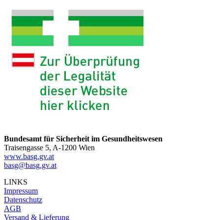
Bundesamt für Sicherheit im Gesundheitswesen
Traisengasse 5, A-1200 Wien
www.basg.gv.at
basg@basg.gv.at
LINKS
Impressum
Datenschutz
AGB
Versand & Lieferung