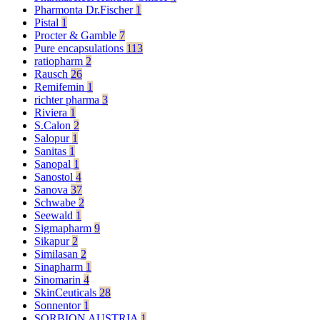
Pharmonta Dr.Fischer
1
Pistal
1
Procter & Gamble
7
Pure encapsulations
113
ratiopharm
2
Rausch
26
Remifemin
1
richter pharma
3
Riviera
1
S.Calon
2
Salopur
1
Sanitas
1
Sanopal
1
Sanostol
4
Sanova
37
Schwabe
2
Seewald
1
Sigmapharm
9
Sikapur
2
Similasan
2
Sinapharm
1
Sinomarin
4
SkinCeuticals
28
Sonnentor
1
SORBION AUSTRIA
1