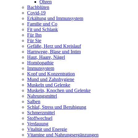
Ohren
Bachblüten
Covid-19
Erkältung und Immunsystem
Familie und Co
Fit und Schlank
Für Ihn
Für Sie
Gefäße, Herz und Kreislauf
Harnwege, Blase und Intim
Haut, Haare, Nägel
Homöopathie
Immunsystem
Kopf und Konzentration
Mund und Zahnhygiene
Muskeln und Gelenke
Muskeln, Knochen und Gelenke
Nahrungsmittel
Salben
Schlaf, Stress und Beruhigung
Schmerzmittel
Stoffwechsel
Verdauung
Vitalität und Energie
Vitamine und Nahrungsergänzungen