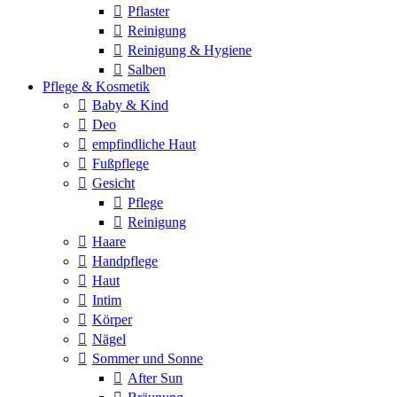
Pflaster
Reinigung
Reinigung & Hygiene
Salben
Pflege & Kosmetik
Baby & Kind
Deo
empfindliche Haut
Fußpflege
Gesicht
Pflege
Reinigung
Haare
Handpflege
Haut
Intim
Körper
Nägel
Sommer und Sonne
After Sun