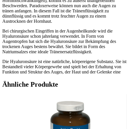
Hormonschwankungen), kommt es zu äußerst unangenehmen
Beschwerden. Paradoxerweise können nun auch die Augen zu
tränen anfangen. In diesem Fall ist die Tränenflüssigkeit zu
dünnflüssig und es kommt trotz feuchter Augen zu einem
Austrocknen der Hornhaut.
Bei chirurgischen Eingriffen in der Augenheilkunde wird die
Hyaluronsäure schon jahrelang verwendet. In Form von
Augentropfen hat sich die Hyaluronsäure zur Bekämpfung des
trockenen Auges bestens bewährt. Sie bildet in Form des
Natriumsalzes eine ideale Tränenersatzflüssigkeit.
Die Hyaluronsäure ist eine natürliche, körpereigene Substanz. Sie ist
Bestandteil vieler Körpergewebe und spielt bei der Erhaltung von
Funktion und Struktur des Auges, der Haut und der Gelenke eine
große Rolle.
Ähnliche Produkte
Warum wir Ihnen Hylo-comod Augentropfen empfehlen:
Hylo-comod bildet einen lang haftenden Film auf der
Augenoberfläche, ohne die Sehleistung zu beeinflussen.
Durch das spezielle Comod Abgabe- und Abdichtungssystem
kann auf die Zugabe von Konservierungsmitteln verzichtet
werden: Hylo-comod ist konservierungsmittelfrei!
Hylo-comod ist auch für Kontaktlinsenträger und Allergiker
geeignet.