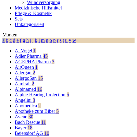
Wundversorgung
Medizinische Hilfsmittel
Pflege & Kosmetik
Sets
Unkategorisiert
Marken
a
b
c
d
e
f
g
h
i
j
k
l
m
n
o
p
r
s
t
u
v
w
A. Vogel
1
Adler Pharma
45
AGEPHA Pharma
3
AirQueen
1
Allergan
2
AllergoSan
15
Almirall
2
Alpinamed
16
Alpine Hearing Protection
5
Angelini
3
Apomedica
2
Apotheke zum Biber
5
Avene
30
Bach Rescue
11
Bayer
18
Beiersdorf AG
10