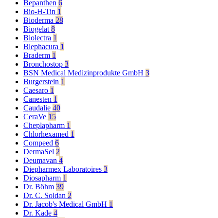
Bepanthen
6
Bio-H-Tin
1
Bioderma
28
Biogelat
8
Biolectra
1
Blephacura
1
Braderm
1
Bronchostop
3
BSN Medical Medizinprodukte GmbH
3
Burgerstein
1
Caesaro
1
Canesten
1
Caudalie
40
CeraVe
15
Cheplapharm
1
Chlorhexamed
1
Compeed
6
DermaSel
2
Deumavan
4
Diepharmex Laboratoires
3
Diosapharm
1
Dr. Böhm
39
Dr. C. Soldan
2
Dr. Jacob's Medical GmbH
1
Dr. Kade
4