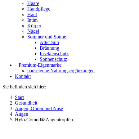
Haare
Handpflege
Haut
Intim
Körper
Nägel
Sommer und Sonne
After Sun
Bräunung
Insektenschutz
Sonnenschutz
⠀​Premium-Eigenmarke
hauseigene Nahrungsergänzungen
Kontakt
Sie befinden sich hier:
Start
Gesundheit
Augen, Ohren und Nase
Augen
Hylo-Comod® Augentropfen