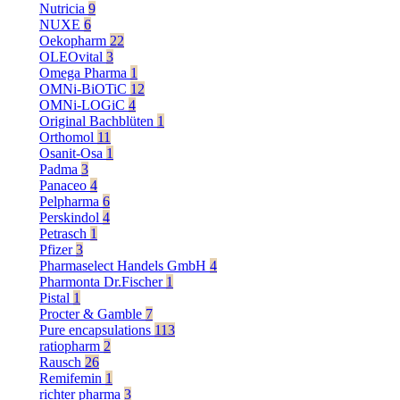
Nutricia
9
NUXE
6
Oekopharm
22
OLEOvital
3
Omega Pharma
1
OMNi-BiOTiC
12
OMNi-LOGiC
4
Original Bachblüten
1
Orthomol
11
Osanit-Osa
1
Padma
3
Panaceo
4
Pelpharma
6
Perskindol
4
Petrasch
1
Pfizer
3
Pharmaselect Handels GmbH
4
Pharmonta Dr.Fischer
1
Pistal
1
Procter & Gamble
7
Pure encapsulations
113
ratiopharm
2
Rausch
26
Remifemin
1
richter pharma
3