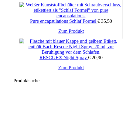
auf
der
Produktseite
gewählt
Pure encapsulations Schlaf Formel
€
35,50
werden
Zum Produkt
RESCUE® Night Spray
€
20,90
Zum Produkt
Produktsuche