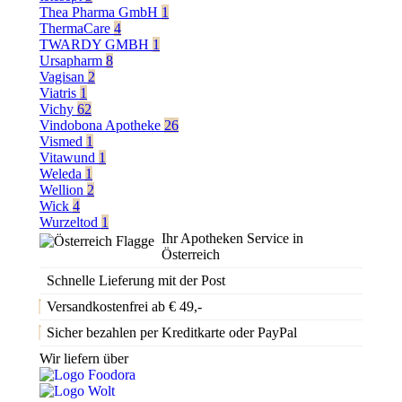
Thea Pharma GmbH
1
ThermaCare
4
TWARDY GMBH
1
Ursapharm
8
Vagisan
2
Viatris
1
Vichy
62
Vindobona Apotheke
26
Vismed
1
Vitawund
1
Weleda
1
Wellion
2
Wick
4
Wurzeltod
1
Ihr Apotheken Service in
Österreich
Schnelle Lieferung mit der Post
Versandkostenfrei ab € 49,-
Sicher bezahlen per Kreditkarte oder PayPal
Wir liefern über