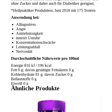
ohne Zucker und daher auch für Diabetiker geeignet.
*Heilpraktiker Produkttest, Juni 2018 mit 175 Testern
Anwendung bei:
Alltagsstress
Angst
Antriebslosigkeit
innerer Unruhe
Konzentrationsschwäche
Leistungsabfall
Nervosität
Durchschnittliche Nährwerte pro 100ml
Energie 816 kJ / 196 kcal
Fett 0 g: davon gesättigte Fettsäuren 0 g
Kohlenhydrate 81 g: davon Zucker 0 g
Ballaststoffe 0 g
Eiweiß 0 g
Ähnliche Produkte
Salz 0 g