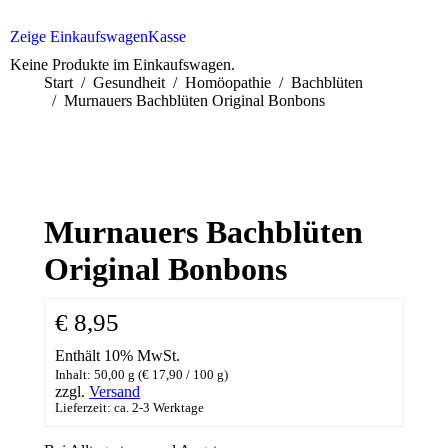
Zeige Einkaufswagen
Kasse
Keine Produkte im Einkaufswagen.
Sie befinden sich hier:
Start
Gesundheit
Homöopathie
Bachblüten
Murnauers Bachblüten Original Bonbons
Murnauers Bachblüten
Original Bonbons
€
8,95
Enthält 10% MwSt.
Inhalt: 50,00 g (
€
17,90
/ 100 g)
zzgl.
Versand
Lieferzeit: ca. 2-3 Werktage