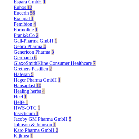
Espara GmbH
1
Eubos
12
Eucerin
56
Excipial
1
Femibion
4
Formoline
1
Frank&Co
2
Gall-Pharma GmbH
1
Gebro Pharma
4
Genericon Pharma
3
Germania
6
GlaxoSmithKline Consumer Healthcare
7
Grethers Pastillen
2
Hafesan
5
Hager Pharma GmbH
1
Hansaplast
10
Healing herbs
4
Heel
1
Helfe
1
HWS-OTC
1
Insecticum
1
Jacoby GM Pharma GmbH
5
Johnson & Johnson
1
Karo Pharma GmbH
2
Kijimea
1