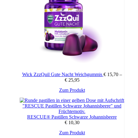
Wick ZzzQuil Gute Nacht Weichgummis
€
15,70
–
Preisspanne:
€
25,95
€ 15,70
Dieses
Zum Produkt
bis
Produkt
€ 25,95
weist
mehrere
Varianten
RESCUE® Pastillen Schwarze Johannisbeere
auf.
€
10,30
Die
Optionen
Zum Produkt
können