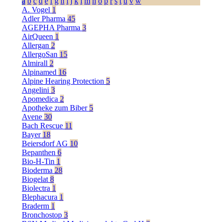
a
b
c
d
e
f
g
h
i
j
k
l
m
n
o
p
r
s
t
u
v
w
A. Vogel
1
Adler Pharma
45
AGEPHA Pharma
3
AirQueen
1
Allergan
2
AllergoSan
15
Almirall
2
Alpinamed
16
Alpine Hearing Protection
5
Angelini
3
Apomedica
2
Apotheke zum Biber
5
Avene
30
Bach Rescue
11
Bayer
18
Beiersdorf AG
10
Bepanthen
6
Bio-H-Tin
1
Bioderma
28
Biogelat
8
Biolectra
1
Blephacura
1
Braderm
1
Bronchostop
3