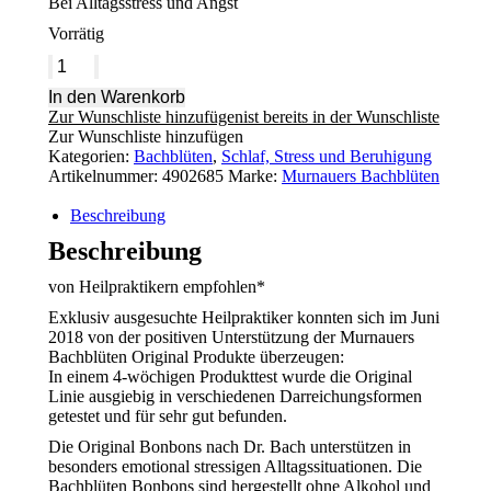
Bei Alltagsstress und Angst
Vorrätig
Murnauers
Bachblüten
In den Warenkorb
Original
Zur Wunschliste hinzufügen
ist bereits in der Wunschliste
Bonbons
Zur Wunschliste hinzufügen
Menge
Kategorien:
Bachblüten
,
Schlaf, Stress und Beruhigung
Artikelnummer:
4902685
Marke:
Murnauers Bachblüten
Beschreibung
Beschreibung
von Heilpraktikern empfohlen*
Exklusiv ausgesuchte Heilpraktiker konnten sich im Juni
2018 von der positiven Unterstützung der Murnauers
Bachblüten Original Produkte überzeugen:
In einem 4-wöchigen Produkttest wurde die Original
Linie ausgiebig in verschiedenen Darreichungsformen
getestet und für sehr gut befunden.
Die Original Bonbons nach Dr. Bach unterstützen in
besonders emotional stressigen Alltagssituationen. Die
Bachblüten Bonbons sind hergestellt ohne Alkohol und