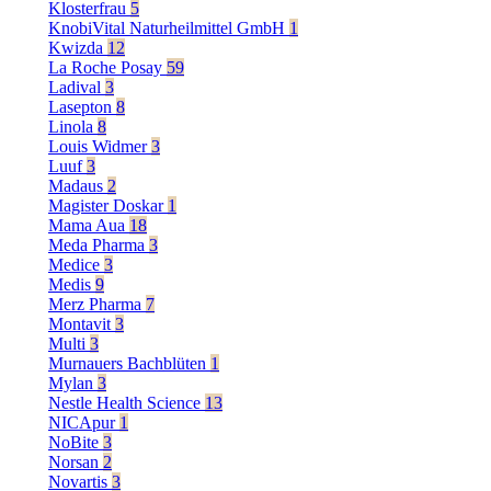
Klosterfrau
5
KnobiVital Naturheilmittel GmbH
1
Kwizda
12
La Roche Posay
59
Ladival
3
Lasepton
8
Linola
8
Louis Widmer
3
Luuf
3
Madaus
2
Magister Doskar
1
Mama Aua
18
Meda Pharma
3
Medice
3
Medis
9
Merz Pharma
7
Montavit
3
Multi
3
Murnauers Bachblüten
1
Mylan
3
Nestle Health Science
13
NICApur
1
NoBite
3
Norsan
2
Novartis
3