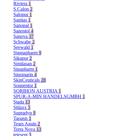
Riviera
1
S.Calon
2
Salopur
1
Sanitas
1
Sanopal
1
Sanostol
4
Sanova
37
Schwabe
2
Seewald
1
Sigmapharm
9
Sikapur
2
Similasan
2
Sinapharm
1
Sinomarin
4
SkinCeuticals
28
Sonnentor
1
SORBION AUSTRIA
1
SPUR-A-MIN HANDELSGMBH
1
Stada
13
Stilaxx
5
Supradyn
9
Taoasis
1
Tears Again
2
Terra Nova
13
tetesept
3