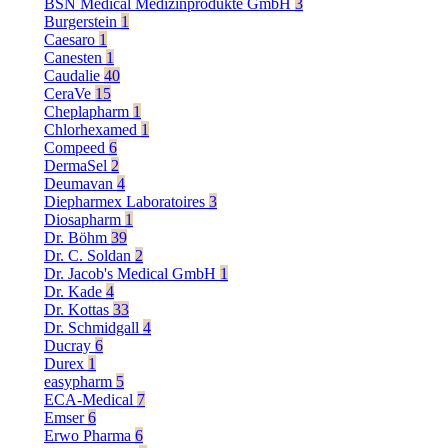
BSN Medical Medizinprodukte GmbH
3
Burgerstein
1
Caesaro
1
Canesten
1
Caudalie
40
CeraVe
15
Cheplapharm
1
Chlorhexamed
1
Compeed
6
DermaSel
2
Deumavan
4
Diepharmex Laboratoires
3
Diosapharm
1
Dr. Böhm
39
Dr. C. Soldan
2
Dr. Jacob's Medical GmbH
1
Dr. Kade
4
Dr. Kottas
33
Dr. Schmidgall
4
Ducray
6
Durex
1
easypharm
5
ECA-Medical
7
Emser
6
Erwo Pharma
6