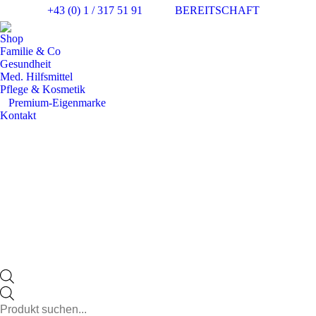
+43 (0) 1 / 317 51 91
BEREITSCHAFT
Facebo
In
page
pa
Shop
opens
op
Familie & Co
in
in
Gesundheit
Med. Hilfsmittel
new
n
Pflege & Kosmetik
windo
w
⠀​Premium-Eigenmarke
Kontakt
Products
search