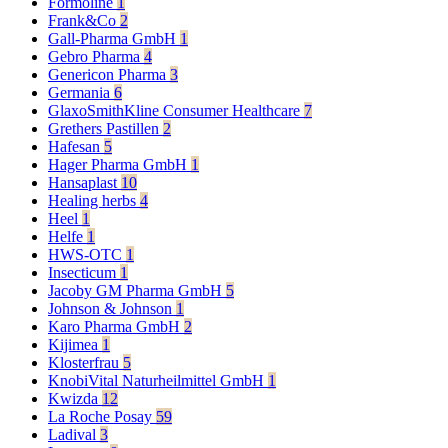
Formoline
1
Frank&Co
2
Gall-Pharma GmbH
1
Gebro Pharma
4
Genericon Pharma
3
Germania
6
GlaxoSmithKline Consumer Healthcare
7
Grethers Pastillen
2
Hafesan
5
Hager Pharma GmbH
1
Hansaplast
10
Healing herbs
4
Heel
1
Helfe
1
HWS-OTC
1
Insecticum
1
Jacoby GM Pharma GmbH
5
Johnson & Johnson
1
Karo Pharma GmbH
2
Kijimea
1
Klosterfrau
5
KnobiVital Naturheilmittel GmbH
1
Kwizda
12
La Roche Posay
59
Ladival
3