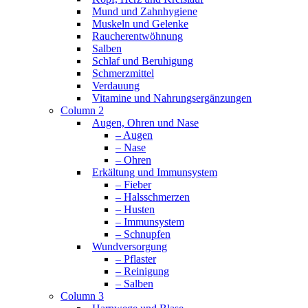
Mund und Zahnhygiene
Muskeln und Gelenke
Raucherentwöhnung
Salben
Schlaf und Beruhigung
Schmerzmittel
Verdauung
Vitamine und Nahrungsergänzungen
Column 2
Augen, Ohren und Nase
– Augen
– Nase
– Ohren
Erkältung und Immunsystem
– Fieber
– Halsschmerzen
– Husten
– Immunsystem
– Schnupfen
Wundversorgung
– Pflaster
– Reinigung
– Salben
Column 3