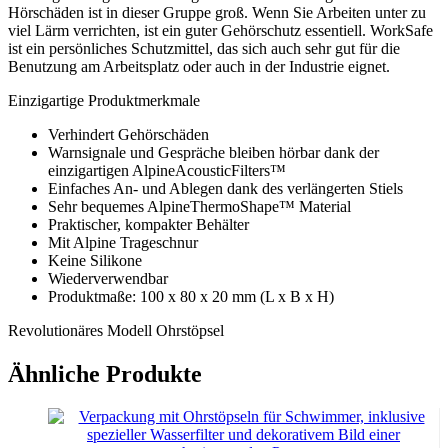
Hörschäden ist in dieser Gruppe groß. Wenn Sie Arbeiten unter zu
viel Lärm verrichten, ist ein guter Gehörschutz essentiell. WorkSafe
ist ein persönliches Schutzmittel, das sich auch sehr gut für die
Benutzung am Arbeitsplatz oder auch in der Industrie eignet.
Einzigartige Produktmerkmale
Verhindert Gehörschäden
Warnsignale und Gespräche bleiben hörbar dank der
einzigartigen AlpineAcousticFilters™
Einfaches An- und Ablegen dank des verlängerten Stiels
Sehr bequemes AlpineThermoShape™ Material
Praktischer, kompakter Behälter
Mit Alpine Trageschnur
Keine Silikone
Wiederverwendbar
Produktmaße: 100 x 80 x 20 mm (L x B x H)
Revolutionäres Modell Ohrstöpsel
Zwanzig Jahre Erfahrung hat es Alpine ermöglicht ein ideales, neues
Modell Ohrstöpsel zu entwickeln. Die sehr gut durchdachte und
Ähnliche Produkte
ausführlich getestete Form der Ohrstöpsel sorgt für eine
naturgemäße, flache Dämpfung und eine hervorragende Passform.
AlpineAcousticFilters™ – Sicherheit über alles