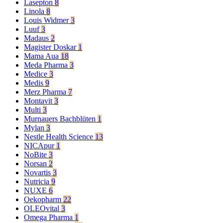
Lasepton
8
Linola
8
Louis Widmer
3
Luuf
3
Madaus
2
Magister Doskar
1
Mama Aua
18
Meda Pharma
3
Medice
3
Medis
9
Merz Pharma
7
Montavit
3
Multi
3
Murnauers Bachblüten
1
Mylan
3
Nestle Health Science
13
NICApur
1
NoBite
3
Norsan
2
Novartis
3
Nutricia
9
NUXE
6
Oekopharm
22
OLEOvital
3
Omega Pharma
1