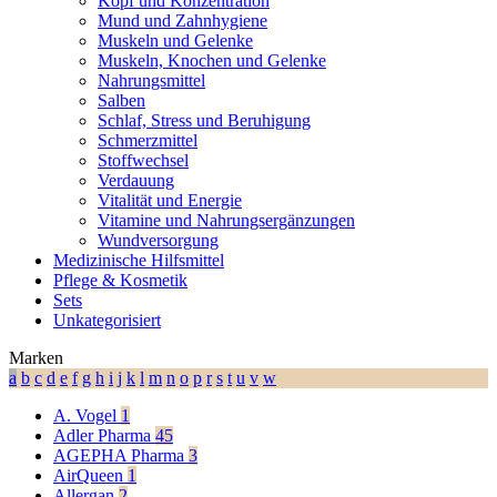
Kopf und Konzentration
Mund und Zahnhygiene
Muskeln und Gelenke
Muskeln, Knochen und Gelenke
Nahrungsmittel
Salben
Schlaf, Stress und Beruhigung
Schmerzmittel
Stoffwechsel
Verdauung
Vitalität und Energie
Vitamine und Nahrungsergänzungen
Wundversorgung
Medizinische Hilfsmittel
Pflege & Kosmetik
Sets
Unkategorisiert
Marken
a
b
c
d
e
f
g
h
i
j
k
l
m
n
o
p
r
s
t
u
v
w
A. Vogel
1
Adler Pharma
45
AGEPHA Pharma
3
AirQueen
1
Allergan
2