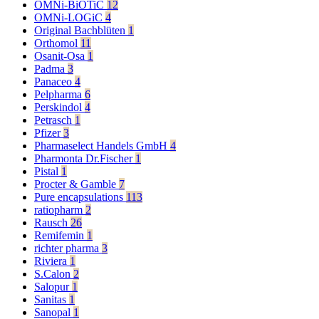
OMNi-BiOTiC
12
OMNi-LOGiC
4
Original Bachblüten
1
Orthomol
11
Osanit-Osa
1
Padma
3
Panaceo
4
Pelpharma
6
Perskindol
4
Petrasch
1
Pfizer
3
Pharmaselect Handels GmbH
4
Pharmonta Dr.Fischer
1
Pistal
1
Procter & Gamble
7
Pure encapsulations
113
ratiopharm
2
Rausch
26
Remifemin
1
richter pharma
3
Riviera
1
S.Calon
2
Salopur
1
Sanitas
1
Sanopal
1