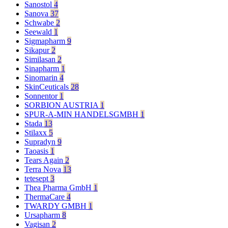
Sanostol
4
Sanova
37
Schwabe
2
Seewald
1
Sigmapharm
9
Sikapur
2
Similasan
2
Sinapharm
1
Sinomarin
4
SkinCeuticals
28
Sonnentor
1
SORBION AUSTRIA
1
SPUR-A-MIN HANDELSGMBH
1
Stada
13
Stilaxx
5
Supradyn
9
Taoasis
1
Tears Again
2
Terra Nova
13
tetesept
3
Thea Pharma GmbH
1
ThermaCare
4
TWARDY GMBH
1
Ursapharm
8
Vagisan
2