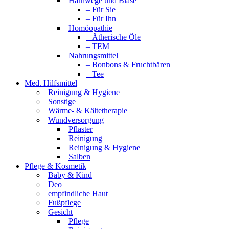
Harnwege und Blase
– Für Sie
– Für Ihn
Homöopathie
– Ätherische Öle
– TEM
Nahrungsmittel
– Bonbons & Fruchtbären
– Tee
Med. Hilfsmittel
Reinigung & Hygiene
Sonstige
Wärme- & Kältetherapie
Wundversorgung
Pflaster
Reinigung
Reinigung & Hygiene
Salben
Pflege & Kosmetik
Baby & Kind
Deo
empfindliche Haut
Fußpflege
Gesicht
Pflege