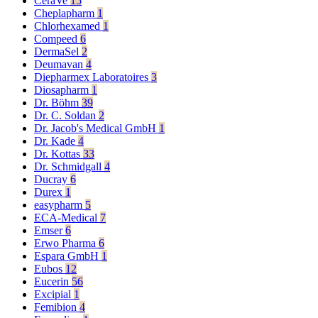
CeraVe
15
Cheplapharm
1
Chlorhexamed
1
Compeed
6
DermaSel
2
Deumavan
4
Diepharmex Laboratoires
3
Diosapharm
1
Dr. Böhm
39
Dr. C. Soldan
2
Dr. Jacob's Medical GmbH
1
Dr. Kade
4
Dr. Kottas
33
Dr. Schmidgall
4
Ducray
6
Durex
1
easypharm
5
ECA-Medical
7
Emser
6
Erwo Pharma
6
Espara GmbH
1
Eubos
12
Eucerin
56
Excipial
1
Femibion
4