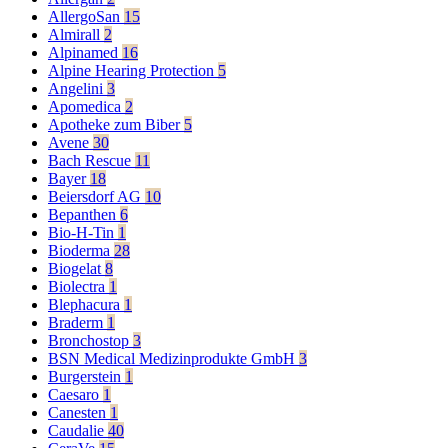
AllergoSan
15
Almirall
2
Alpinamed
16
Alpine Hearing Protection
5
Angelini
3
Apomedica
2
Apotheke zum Biber
5
Avene
30
Bach Rescue
11
Bayer
18
Beiersdorf AG
10
Bepanthen
6
Bio-H-Tin
1
Bioderma
28
Biogelat
8
Biolectra
1
Blephacura
1
Braderm
1
Bronchostop
3
BSN Medical Medizinprodukte GmbH
3
Burgerstein
1
Caesaro
1
Canesten
1
Caudalie
40