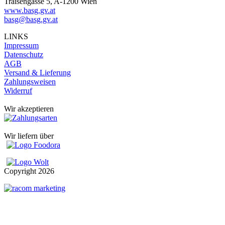
Traisengasse 5, A-1200 Wien
www.basg.gv.at
basg@basg.gv.at
LINKS
Impressum
Datenschutz
AGB
Versand & Lieferung
Zahlungsweisen
Widerruf
Wir akzeptieren
Wir liefern über
Copyright
2026