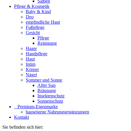
Salben
Pflege & Kosmetik
Baby & Kind
Deo
empfindliche Haut
Fußpflege
Gesicht
Pflege
Reinigung
Haare
Handpflege
Haut
Intim
Körper
Nägel
Sommer und Sonne
After Sun
Bräunung
Insektenschutz
Sonnenschutz
⠀​Premium-Eigenmarke
hauseigene Nahrungsergänzungen
Kontakt
Sie befinden sich hier: