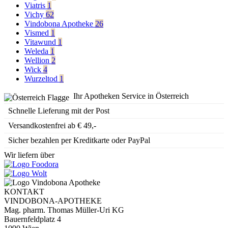
Viatris
1
Vichy
62
Vindobona Apotheke
26
Vismed
1
Vitawund
1
Weleda
1
Wellion
2
Wick
4
Wurzeltod
1
Ihr Apotheken Service in Österreich
Schnelle Lieferung mit der Post
Versandkostenfrei ab € 49,-
Sicher bezahlen per Kreditkarte oder PayPal
Wir liefern über
KONTAKT
VINDOBONA-APOTHEKE
Mag. pharm. Thomas Müller-Uri KG
Bauernfeldplatz 4