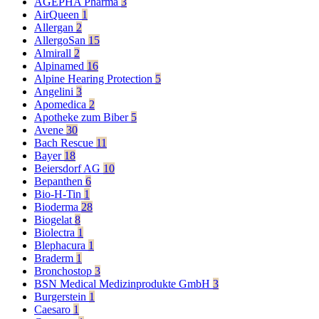
AGEPHA Pharma
3
AirQueen
1
Allergan
2
AllergoSan
15
Almirall
2
Alpinamed
16
Alpine Hearing Protection
5
Angelini
3
Apomedica
2
Apotheke zum Biber
5
Avene
30
Bach Rescue
11
Bayer
18
Beiersdorf AG
10
Bepanthen
6
Bio-H-Tin
1
Bioderma
28
Biogelat
8
Biolectra
1
Blephacura
1
Braderm
1
Bronchostop
3
BSN Medical Medizinprodukte GmbH
3
Burgerstein
1
Caesaro
1