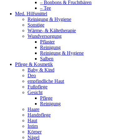
– Bonbons & Fruchtbären
– Tee
Med. Hilfsmittel
Reinigung & Hygiene
Sonstige
Wärme- & Kältetherapie
Wundversorgung
Pflaster
Reinigung
Reinigung & Hygiene
Salben
Pflege & Kosmetik
Baby & Kind
Deo
empfindliche Haut
Fußpflege
Gesicht
Pflege
Reinigung
Haare
Handpflege
Haut
Intim
Körper
Nägel