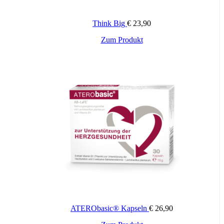
Anwendung:
Think Big
€
23,90
Täglich 1 Toffee lutschen.
Zum Produkt
Wichtige Hinweise:
Nahrungsergänzungsmittel stellen keinen Ersatz für eine
abwechslungsreiche und ausgewogene Ernährung sowie für eine
gesunde Lebensweise dar. Die angegebene empfohlene Tagesdosis
nicht überschreiten. Für Kinder unerreichbar aufbewahren.
ATERObasic® Kapseln
€
26,90