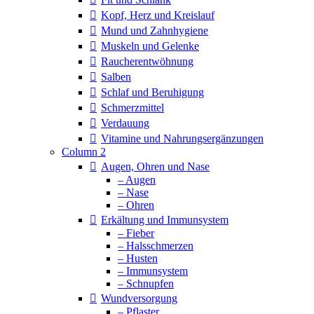
Kopf, Herz und Kreislauf
Mund und Zahnhygiene
Muskeln und Gelenke
Raucherentwöhnung
Salben
Schlaf und Beruhigung
Schmerzmittel
Verdauung
Vitamine und Nahrungsergänzungen
Column 2
Augen, Ohren und Nase
– Augen
– Nase
– Ohren
Erkältung und Immunsystem
– Fieber
– Halsschmerzen
– Husten
– Immunsystem
– Schnupfen
Wundversorgung
– Pflaster