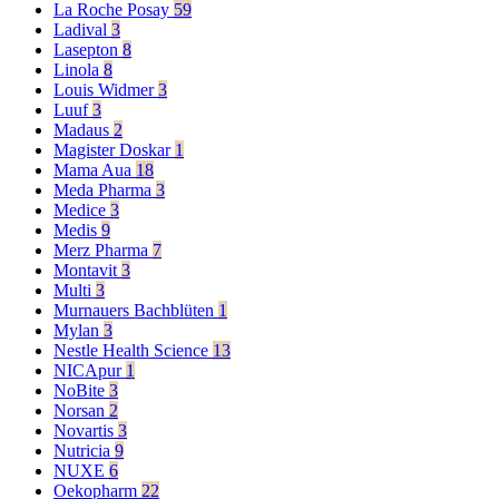
La Roche Posay
59
Ladival
3
Lasepton
8
Linola
8
Louis Widmer
3
Luuf
3
Madaus
2
Magister Doskar
1
Mama Aua
18
Meda Pharma
3
Medice
3
Medis
9
Merz Pharma
7
Montavit
3
Multi
3
Murnauers Bachblüten
1
Mylan
3
Nestle Health Science
13
NICApur
1
NoBite
3
Norsan
2
Novartis
3
Nutricia
9
NUXE
6
Oekopharm
22