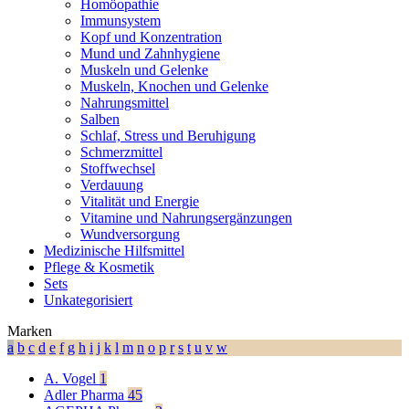
Homöopathie
Immunsystem
Kopf und Konzentration
Mund und Zahnhygiene
Muskeln und Gelenke
Muskeln, Knochen und Gelenke
Nahrungsmittel
Salben
Schlaf, Stress und Beruhigung
Schmerzmittel
Stoffwechsel
Verdauung
Vitalität und Energie
Vitamine und Nahrungsergänzungen
Wundversorgung
Medizinische Hilfsmittel
Pflege & Kosmetik
Sets
Unkategorisiert
Marken
a
b
c
d
e
f
g
h
i
j
k
l
m
n
o
p
r
s
t
u
v
w
A. Vogel
1
Adler Pharma
45