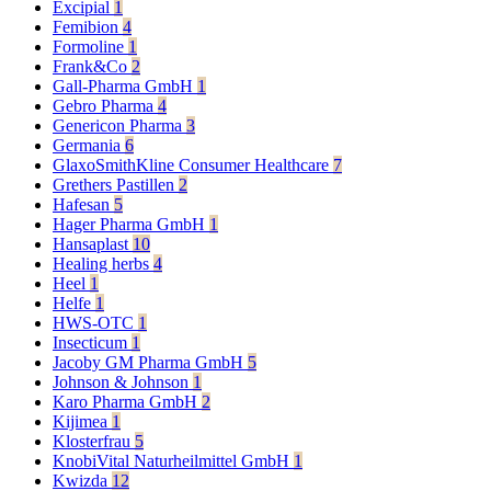
Excipial
1
Femibion
4
Formoline
1
Frank&Co
2
Gall-Pharma GmbH
1
Gebro Pharma
4
Genericon Pharma
3
Germania
6
GlaxoSmithKline Consumer Healthcare
7
Grethers Pastillen
2
Hafesan
5
Hager Pharma GmbH
1
Hansaplast
10
Healing herbs
4
Heel
1
Helfe
1
HWS-OTC
1
Insecticum
1
Jacoby GM Pharma GmbH
5
Johnson & Johnson
1
Karo Pharma GmbH
2
Kijimea
1
Klosterfrau
5
KnobiVital Naturheilmittel GmbH
1
Kwizda
12