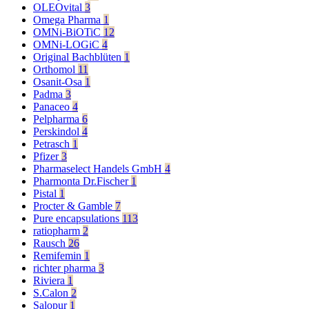
OLEOvital
3
Omega Pharma
1
OMNi-BiOTiC
12
OMNi-LOGiC
4
Original Bachblüten
1
Orthomol
11
Osanit-Osa
1
Padma
3
Panaceo
4
Pelpharma
6
Perskindol
4
Petrasch
1
Pfizer
3
Pharmaselect Handels GmbH
4
Pharmonta Dr.Fischer
1
Pistal
1
Procter & Gamble
7
Pure encapsulations
113
ratiopharm
2
Rausch
26
Remifemin
1
richter pharma
3
Riviera
1
S.Calon
2
Salopur
1