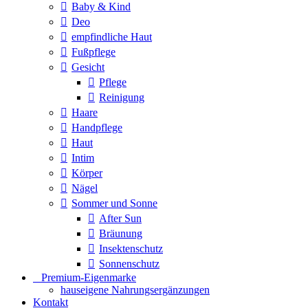
Baby & Kind
Deo
empfindliche Haut
Fußpflege
Gesicht
Pflege
Reinigung
Haare
Handpflege
Haut
Intim
Körper
Nägel
Sommer und Sonne
After Sun
Bräunung
Insektenschutz
Sonnenschutz
⠀​Premium-Eigenmarke
hauseigene Nahrungsergänzungen
Kontakt