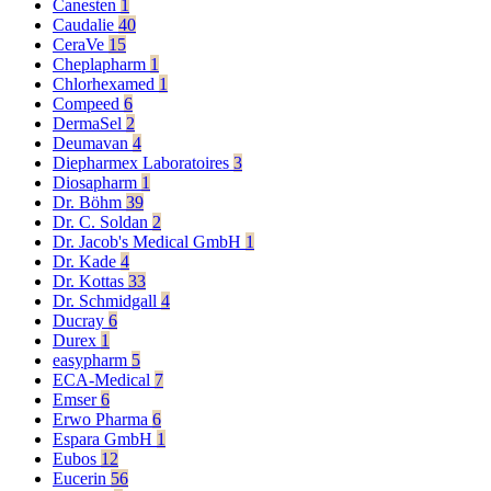
Canesten
1
Caudalie
40
CeraVe
15
Cheplapharm
1
Chlorhexamed
1
Compeed
6
DermaSel
2
Deumavan
4
Diepharmex Laboratoires
3
Diosapharm
1
Dr. Böhm
39
Dr. C. Soldan
2
Dr. Jacob's Medical GmbH
1
Dr. Kade
4
Dr. Kottas
33
Dr. Schmidgall
4
Ducray
6
Durex
1
easypharm
5
ECA-Medical
7
Emser
6
Erwo Pharma
6
Espara GmbH
1
Eubos
12
Eucerin
56