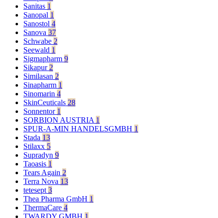
Sanitas
1
Sanopal
1
Sanostol
4
Sanova
37
Schwabe
2
Seewald
1
Sigmapharm
9
Sikapur
2
Similasan
2
Sinapharm
1
Sinomarin
4
SkinCeuticals
28
Sonnentor
1
SORBION AUSTRIA
1
SPUR-A-MIN HANDELSGMBH
1
Stada
13
Stilaxx
5
Supradyn
9
Taoasis
1
Tears Again
2
Terra Nova
13
tetesept
3
Thea Pharma GmbH
1
ThermaCare
4
TWARDY GMBH
1