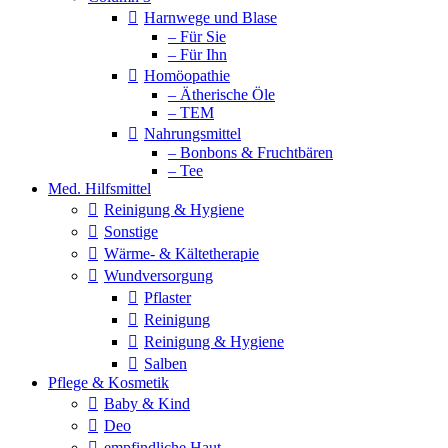
Harnwege und Blase
– Für Sie
– Für Ihn
Homöopathie
– Ätherische Öle
– TEM
Nahrungsmittel
– Bonbons & Fruchtbären
– Tee
Med. Hilfsmittel
Reinigung & Hygiene
Sonstige
Wärme- & Kältetherapie
Wundversorgung
Pflaster
Reinigung
Reinigung & Hygiene
Salben
Pflege & Kosmetik
Baby & Kind
Deo
empfindliche Haut