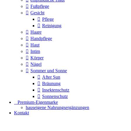
Fußpflege
Gesicht
Pflege
Reinigung
Haare
Handpflege
Haut
Intim
Körper
Nägel
Sommer und Sonne
After Sun
Bräunung
Insektenschutz
Sonnenschutz
⠀​Premium-Eigenmarke
hauseigene Nahrungsergänzungen
Kontakt