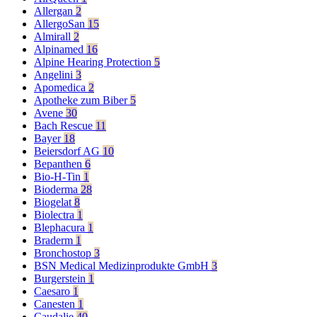
Allergan
2
AllergoSan
15
Almirall
2
Alpinamed
16
Alpine Hearing Protection
5
Angelini
3
Apomedica
2
Apotheke zum Biber
5
Avene
30
Bach Rescue
11
Bayer
18
Beiersdorf AG
10
Bepanthen
6
Bio-H-Tin
1
Bioderma
28
Biogelat
8
Biolectra
1
Blephacura
1
Braderm
1
Bronchostop
3
BSN Medical Medizinprodukte GmbH
3
Burgerstein
1
Caesaro
1
Canesten
1
Caudalie
40