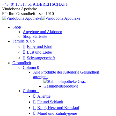
Zum
+43 (0) 1 / 317 51 91
BEREITSCHAFT
Inhalt
Facebook
Instagram
Vindobona Apotheke
springen
page
page
Für Ihre Gesundheit – seit 1910
opens
opens
in
in
Shop
new
new
Angebote und Aktionen
window
window
Shop Startseite
Familie & Co
Baby und Kind
Lust und Liebe
Schwangerschaft
Gesundheit
Column 0
Alle Produkte der Kategorie Gesundheit
anzeigen
Column 1
Allergie
Fit und Schlank
Kopf, Herz und Kreislauf
Mund und Zahnhygiene