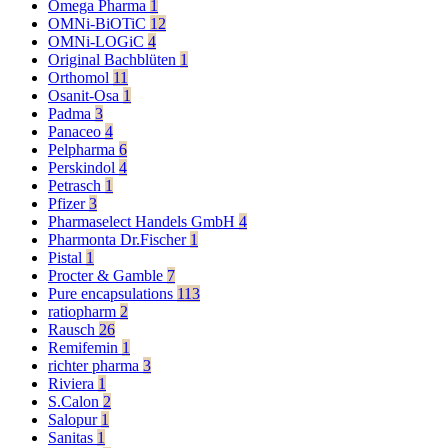
Omega Pharma
1
OMNi-BiOTiC
12
OMNi-LOGiC
4
Original Bachblüten
1
Orthomol
11
Osanit-Osa
1
Padma
3
Panaceo
4
Pelpharma
6
Perskindol
4
Petrasch
1
Pfizer
3
Pharmaselect Handels GmbH
4
Pharmonta Dr.Fischer
1
Pistal
1
Procter & Gamble
7
Pure encapsulations
113
ratiopharm
2
Rausch
26
Remifemin
1
richter pharma
3
Riviera
1
S.Calon
2
Salopur
1
Sanitas
1