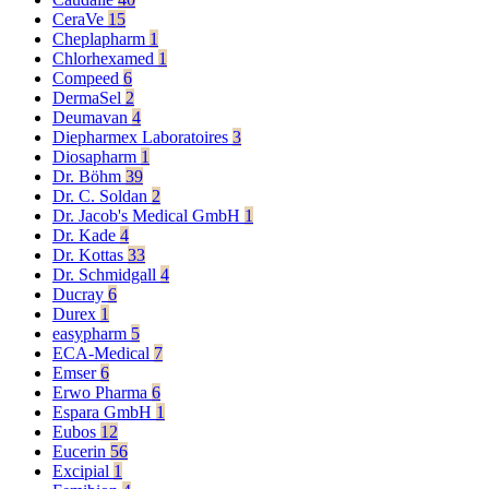
CeraVe
15
Cheplapharm
1
Chlorhexamed
1
Compeed
6
DermaSel
2
Deumavan
4
Diepharmex Laboratoires
3
Diosapharm
1
Dr. Böhm
39
Dr. C. Soldan
2
Dr. Jacob's Medical GmbH
1
Dr. Kade
4
Dr. Kottas
33
Dr. Schmidgall
4
Ducray
6
Durex
1
easypharm
5
ECA-Medical
7
Emser
6
Erwo Pharma
6
Espara GmbH
1
Eubos
12
Eucerin
56
Excipial
1