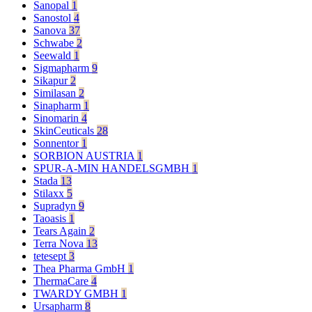
Sanopal
1
Sanostol
4
Sanova
37
Schwabe
2
Seewald
1
Sigmapharm
9
Sikapur
2
Similasan
2
Sinapharm
1
Sinomarin
4
SkinCeuticals
28
Sonnentor
1
SORBION AUSTRIA
1
SPUR-A-MIN HANDELSGMBH
1
Stada
13
Stilaxx
5
Supradyn
9
Taoasis
1
Tears Again
2
Terra Nova
13
tetesept
3
Thea Pharma GmbH
1
ThermaCare
4
TWARDY GMBH
1
Ursapharm
8