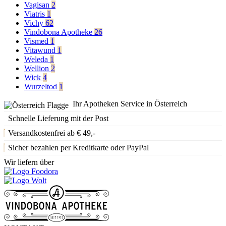
Vagisan
2
Viatris
1
Vichy
62
Vindobona Apotheke
26
Vismed
1
Vitawund
1
Weleda
1
Wellion
2
Wick
4
Wurzeltod
1
Ihr Apotheken Service in Österreich
Schnelle Lieferung mit der Post
Versandkostenfrei ab € 49,-
Sicher bezahlen per Kreditkarte oder PayPal
Wir liefern über