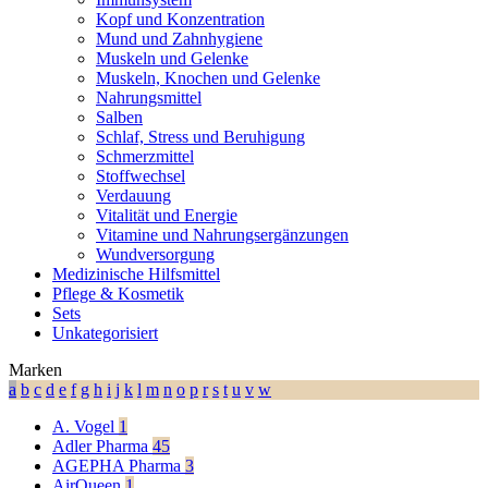
Kopf und Konzentration
Mund und Zahnhygiene
Muskeln und Gelenke
Muskeln, Knochen und Gelenke
Nahrungsmittel
Salben
Schlaf, Stress und Beruhigung
Schmerzmittel
Stoffwechsel
Verdauung
Vitalität und Energie
Vitamine und Nahrungsergänzungen
Wundversorgung
Medizinische Hilfsmittel
Pflege & Kosmetik
Sets
Unkategorisiert
Marken
a
b
c
d
e
f
g
h
i
j
k
l
m
n
o
p
r
s
t
u
v
w
A. Vogel
1
Adler Pharma
45
AGEPHA Pharma
3
AirQueen
1