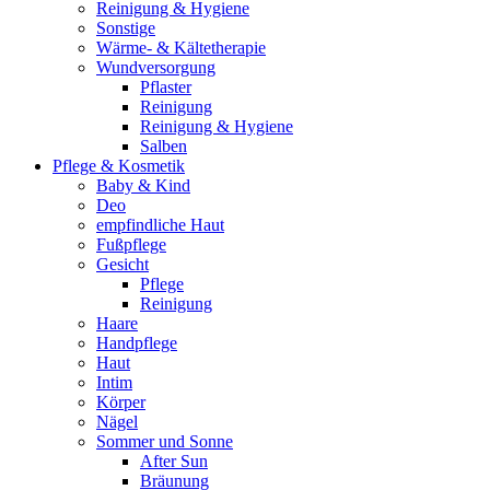
Reinigung & Hygiene
Sonstige
Wärme- & Kältetherapie
Wundversorgung
Pflaster
Reinigung
Reinigung & Hygiene
Salben
Pflege & Kosmetik
Baby & Kind
Deo
empfindliche Haut
Fußpflege
Gesicht
Pflege
Reinigung
Haare
Handpflege
Haut
Intim
Körper
Nägel
Sommer und Sonne
After Sun
Bräunung