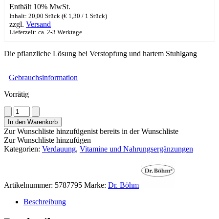
Enthält 10% MwSt.
Inhalt: 20,00 Stück (
€
1,30
/ 1 Stück)
zzgl.
Versand
Lieferzeit: ca. 2-3 Werktage
Die pflanzliche Lösung bei Verstopfung und hartem Stuhlgang
Gebrauchsinformation
Vorrätig
Dr.
Böhm®
In den Warenkorb
Darm
Zur Wunschliste hinzufügen
ist bereits in der Wunschliste
aktiv
Zur Wunschliste hinzufügen
Menge
Kategorien:
Verdauung
,
Vitamine und Nahrungsergänzungen
Artikelnummer:
5787795
Marke:
Dr. Böhm
Beschreibung