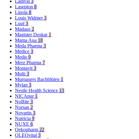
Ladival
3
Lasepton
8
Linola
8
Louis Widmer
3
Luuf
3
Madaus
2
Magister Doskar
1
Mama Aua
18
Meda Pharma
3
Medice
3
Medis
9
Merz Pharma
7
Montavit
3
Multi
3
Murnauers Bachblüten
1
Mylan
3
Nestle Health Science
13
NICApur
1
NoBite
3
Norsan
2
Novartis
3
Nutricia
9
NUXE
6
Oekopharm
22
OLEOvital
3