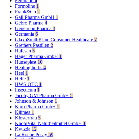
Femibion
4
Formoline
1
Frank&Co
2
Gall-Pharma GmbH
1
Gebro Pharma
4
Genericon Pharma
3
Germania
6
GlaxoSmithKline Consumer Healthcare
7
Grethers Pastillen
2
Hafesan
5
Hager Pharma GmbH
1
Hansaplast
10
Healing herbs
4
Heel
1
Helfe
1
HWS-OTC
1
Insecticum
1
Jacoby GM Pharma GmbH
5
Johnson & Johnson
1
Karo Pharma GmbH
2
Kijimea
1
Klosterfrau
5
KnobiVital Naturheilmittel GmbH
1
Kwizda
12
La Roche Posay
59