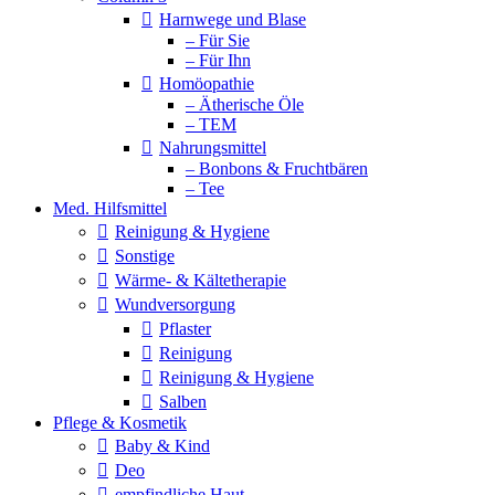
Harnwege und Blase
– Für Sie
– Für Ihn
Homöopathie
– Ätherische Öle
– TEM
Nahrungsmittel
– Bonbons & Fruchtbären
– Tee
Med. Hilfsmittel
Reinigung & Hygiene
Sonstige
Wärme- & Kältetherapie
Wundversorgung
Pflaster
Reinigung
Reinigung & Hygiene
Salben
Pflege & Kosmetik
Baby & Kind
Deo
empfindliche Haut