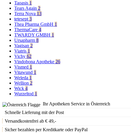
Taoasis
1
Tears Again
2
Terra Nova
13
tetesept
3
Thea Pharma GmbH
1
ThermaCare
4
TWARDY GMBH
1
Ursapharm
8
Vagisan
2
Viatris
1
Vichy
62
Vindobona Apotheke
26
Vismed
1
Vitawund
1
Weleda
1
Wellion
2
Wick
4
Wurzeltod
1
Ihr Apotheken Service in Österreich
Schnelle Lieferung mit der Post
Versandkostenfrei ab € 49,-
Sicher bezahlen per Kreditkarte oder PayPal