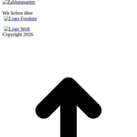
Wir liefern über
Copyright
2026
t
T