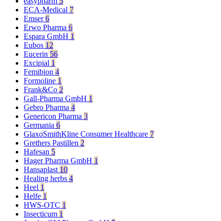
easypharm
5
ECA-Medical
7
Emser
6
Erwo Pharma
6
Espara GmbH
1
Eubos
12
Eucerin
56
Excipial
1
Femibion
4
Formoline
1
Frank&Co
2
Gall-Pharma GmbH
1
Gebro Pharma
4
Genericon Pharma
3
Germania
6
GlaxoSmithKline Consumer Healthcare
7
Grethers Pastillen
2
Hafesan
5
Hager Pharma GmbH
1
Hansaplast
10
Healing herbs
4
Heel
1
Helfe
1
HWS-OTC
1
Insecticum
1