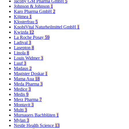
Jacoby GM Pharma GmbH
5
Johnson & Johnson
1
Karo Pharma GmbH
2
Kijimea
1
Klosterfrau
5
KnobiVital Naturheilmittel GmbH
1
Kwizda
12
La Roche Posay
59
Ladival
3
Lasepton
8
Linola
8
Louis Widmer
3
Luuf
3
Madaus
2
Magister Doskar
1
Mama Aua
18
Meda Pharma
3
Medice
3
Medis
9
Merz Pharma
7
Montavit
3
Multi
3
Murnauers Bachblüten
1
Mylan
3
Nestle Health Science
13