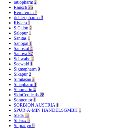
ratiopharm
2
Rausch
26
Remifemin
1
richter pharma
3
Riviera
1
S.Calon
2
Salopur
1
Sanitas
1
Sanopal
1
Sanostol
4
Sanova
37
Schwabe
2
Seewald
1
Sigmapharm
9
Sikapur
2
Similasan
2
Sinapharm
1
Sinomarin
4
SkinCeuticals
28
Sonnentor
1
SORBION AUSTRIA
1
SPUR-A-MIN HANDELSGMBH
1
Stada
13
Stilaxx
5
Supradyn
9