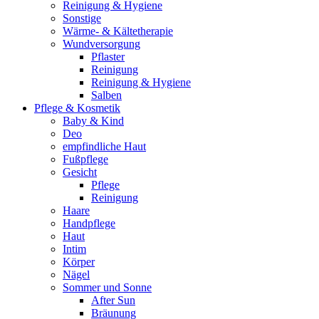
Reinigung & Hygiene
Sonstige
Wärme- & Kältetherapie
Wundversorgung
Pflaster
Reinigung
Reinigung & Hygiene
Salben
Pflege & Kosmetik
Baby & Kind
Deo
empfindliche Haut
Fußpflege
Gesicht
Pflege
Reinigung
Haare
Handpflege
Haut
Intim
Körper
Nägel
Sommer und Sonne
After Sun
Bräunung