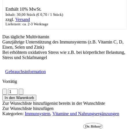
Enthält 10% MwSt.
Inhalt: 30,00 Stück (
€
0,70
/ 1 Stück)
zzgl.
Versand
Lieferzeit: ca. 2-3 Werktage
Das tägliche Multivitamin
Ganzjährige Unterstützung des Immunsystems (z.B. Vitamin C, D,
Eisen, Selen und Zink)
Bei erhöhtem oxidativen Stress wie z.B. bei körperlicher Belastung,
Stress und Schlafmangel
Gebrauchsinformation
Vorrätig
Dr.
Böhm®
In den Warenkorb
Immun
Zur Wunschliste hinzufügen
ist bereits in der Wunschliste
complex
Zur Wunschliste hinzufügen
Menge
Kategorien:
Immunsystem
,
Vitamine und Nahrungsergänzungen