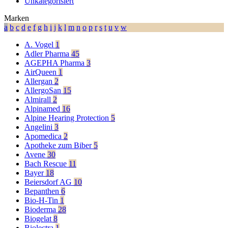
Unkategorisiert
Marken
a
b
c
d
e
f
g
h
i
j
k
l
m
n
o
p
r
s
t
u
v
w
A. Vogel
1
Adler Pharma
45
AGEPHA Pharma
3
AirQueen
1
Allergan
2
AllergoSan
15
Almirall
2
Alpinamed
16
Alpine Hearing Protection
5
Angelini
3
Apomedica
2
Apotheke zum Biber
5
Avene
30
Bach Rescue
11
Bayer
18
Beiersdorf AG
10
Bepanthen
6
Bio-H-Tin
1
Bioderma
28
Biogelat
8
Biolectra
1