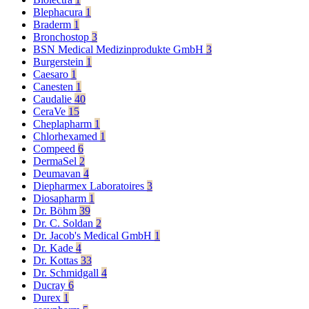
Blephacura
1
Braderm
1
Bronchostop
3
BSN Medical Medizinprodukte GmbH
3
Burgerstein
1
Caesaro
1
Canesten
1
Caudalie
40
CeraVe
15
Cheplapharm
1
Chlorhexamed
1
Compeed
6
DermaSel
2
Deumavan
4
Diepharmex Laboratoires
3
Diosapharm
1
Dr. Böhm
39
Dr. C. Soldan
2
Dr. Jacob's Medical GmbH
1
Dr. Kade
4
Dr. Kottas
33
Dr. Schmidgall
4
Ducray
6
Durex
1