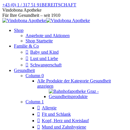
Zum
+43 (0) 1 / 317 51 91
BEREITSCHAFT
Inhalt
Facebook
Instagram
Vindobona Apotheke
springen
page
page
Für Ihre Gesundheit – seit 1910
opens
opens
in
in
Shop
new
new
Angebote und Aktionen
window
window
Shop Startseite
Familie & Co
Baby und Kind
Lust und Liebe
Schwangerschaft
Gesundheit
Column 0
Alle Produkte der Kategorie Gesundheit
anzeigen
Column 1
Allergie
Fit und Schlank
Kopf, Herz und Kreislauf
Mund und Zahnhygiene