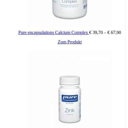
Pre
Pure encapsulations Calcium Complex
€
39,70
–
€
67,90
€ 3
Dieses
Zum Produkt
bis
Produkt
€ 6
weist
mehrere
Varianten
auf.
Die
Optionen
können
auf
der
Produktseite
gewählt
werden