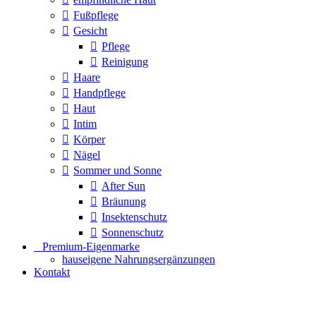
Fußpflege
Gesicht
Pflege
Reinigung
Haare
Handpflege
Haut
Intim
Körper
Nägel
Sommer und Sonne
After Sun
Bräunung
Insektenschutz
Sonnenschutz
⠀​Premium-Eigenmarke
hauseigene Nahrungsergänzungen
Kontakt