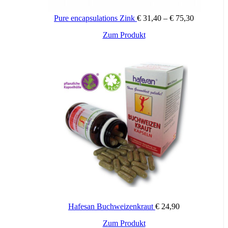
Preisspann
Pure encapsulations Zink
€
31,40
–
€
75,30
€ 31,40
Dieses
Zum Produkt
bis
Produkt
€ 75,30
weist
mehrere
Varianten
auf.
Die
Optionen
können
auf
der
Produktseite
gewählt
werden
Hafesan Buchweizenkraut
€
24,90
Zum Produkt