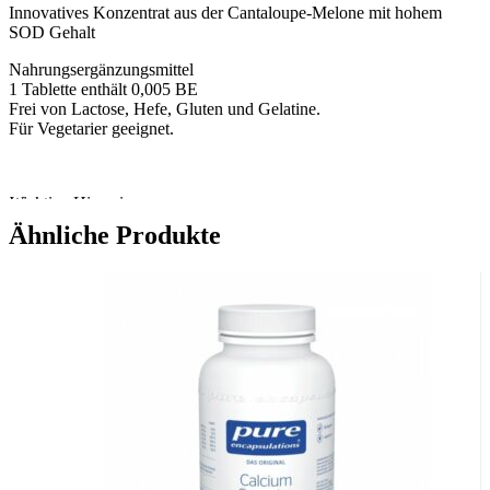
Innovatives Konzentrat aus der Cantaloupe-Melone mit hohem
SOD Gehalt
Nahrungsergänzungsmittel
1 Tablette enthält 0,005 BE
Frei von Lactose, Hefe, Gluten und Gelatine.
Für Vegetarier geeignet.
Wichtige Hinweise:
Nahrungsergänzungsmittel stellen keinen Ersatz für eine
Ähnliche Produkte
abwechslungsreiche und ausgewogene Ernährung sowie für eine
gesunde Lebensweise dar. Die angegebene empfohlene Tagesdosis
nicht überschreiten. Für Kinder unerreichbar aufbewahren.