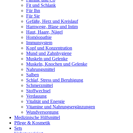
Fit und Schlank
Für Ihn
Für Sie
Gefäße, Herz und Kreislauf
Harnwege, Blase und Intim
Haut, Haare, Nägel
Homöopathie
Immunsystem
Kopf und Konzentration
Mund und Zahnhygiene
Muskeln und Gelenke
Muskeln, Knochen und Gelenke
Nahrungsmittel
Salben
Schlaf, Stress und Beruhigung
Schmerzmittel
Stoffwechsel
Verdauung
Vitalität und Energie
Vitamine und Nahrungsergänzungen
Wundversorgung
Medizinische Hilfsmittel
Pflege & Kosmetik
Sets