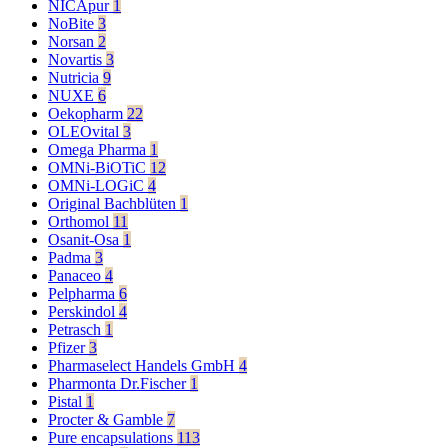
NICApur
1
NoBite
3
Norsan
2
Novartis
3
Nutricia
9
NUXE
6
Oekopharm
22
OLEOvital
3
Omega Pharma
1
OMNi-BiOTiC
12
OMNi-LOGiC
4
Original Bachblüten
1
Orthomol
11
Osanit-Osa
1
Padma
3
Panaceo
4
Pelpharma
6
Perskindol
4
Petrasch
1
Pfizer
3
Pharmaselect Handels GmbH
4
Pharmonta Dr.Fischer
1
Pistal
1
Procter & Gamble
7
Pure encapsulations
113