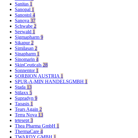
Sanitas
1
Sanopal
1
Sanostol
4
Sanova
37
Schwabe
2
Seewald
1
Sigmapharm
9
Sikapur
2
Similasan
2
Sinapharm
1
Sinomarin
4
SkinCeuticals
28
Sonnentor
1
SORBION AUSTRIA
1
SPUR-A-MIN HANDELSGMBH
1
Stada
13
Stilaxx
5
Supradyn
9
Taoasis
1
Tears Again
2
Terra Nova
13
tetesept
3
Thea Pharma GmbH
1
ThermaCare
4
TWARDY GMBH
1