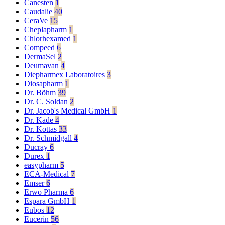
Canesten
1
Caudalie
40
CeraVe
15
Cheplapharm
1
Chlorhexamed
1
Compeed
6
DermaSel
2
Deumavan
4
Diepharmex Laboratoires
3
Diosapharm
1
Dr. Böhm
39
Dr. C. Soldan
2
Dr. Jacob's Medical GmbH
1
Dr. Kade
4
Dr. Kottas
33
Dr. Schmidgall
4
Ducray
6
Durex
1
easypharm
5
ECA-Medical
7
Emser
6
Erwo Pharma
6
Espara GmbH
1
Eubos
12
Eucerin
56