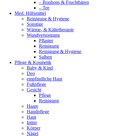
– Bonbons & Fruchtbären
– Tee
Med. Hilfsmittel
Reinigung & Hygiene
Sonstige
Wärme- & Kältetherapie
Wundversorgung
Pflaster
Reinigung
Reinigung & Hygiene
Salben
Pflege & Kosmetik
Baby & Kind
Deo
empfindliche Haut
Fußpflege
Gesicht
Pflege
Reinigung
Haare
Handpflege
Haut
Intim
Körper
Nägel