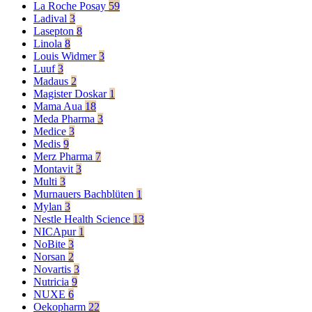
La Roche Posay
59
Ladival
3
Lasepton
8
Linola
8
Louis Widmer
3
Luuf
3
Madaus
2
Magister Doskar
1
Mama Aua
18
Meda Pharma
3
Medice
3
Medis
9
Merz Pharma
7
Montavit
3
Multi
3
Murnauers Bachblüten
1
Mylan
3
Nestle Health Science
13
NICApur
1
NoBite
3
Norsan
2
Novartis
3
Nutricia
9
NUXE
6
Oekopharm
22