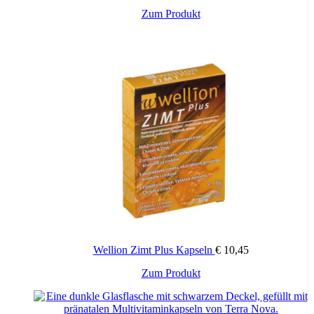
Molybdän
50 µg
100
Zum Produkt
Glucosaminsulfat
800 mg
***
Chondroitinsulfat
300 mg
***
Hyaluronsäure
50 mg
***
Kollagenhydrolysat
5 g
***
Apfel-Extrakt
50 mg
***
Citrus-Bioflavonoide
25 mg
***
Lutein
800 µg
***
Lycopin
200 µg
***
Astaxanthin
200 µg
***
Bromelain-haltiger Ananasstamm-
104 mg
***
Extrakt
(500 FIPE****)
67 mg
Papain-haltiger Papaya-Latex-Extrakt
***
(185 FIPE****)
Omega-3-Fettsäuren, davon
750 mg
***
Eicosapentaensäure (EPA)
500 mg
***
Docosahexaensäure (DHA)
200 mg
***
Wellion Zimt Plus Kapseln
€
10,45
Zum Produkt
° RE = Retinoläquivalente
°° I.E. = Internationale Einheiten