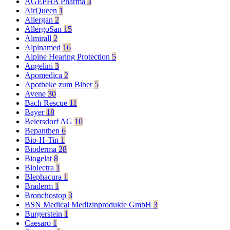
AGEPHA Pharma
3
AirQueen
1
Allergan
2
AllergoSan
15
Almirall
2
Alpinamed
16
Alpine Hearing Protection
5
Angelini
3
Apomedica
2
Apotheke zum Biber
5
Avene
30
Bach Rescue
11
Bayer
18
Beiersdorf AG
10
Bepanthen
6
Bio-H-Tin
1
Bioderma
28
Biogelat
8
Biolectra
1
Blephacura
1
Braderm
1
Bronchostop
3
BSN Medical Medizinprodukte GmbH
3
Burgerstein
1
Caesaro
1