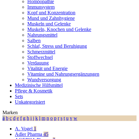
Homöopathie
Immunsystem
Kopf und Konzentration
Mund und Zahnhygiene
Muskeln und Gelenke
Muskeln, Knochen und Gelenke
Nahrungsmittel
Salben
Schlaf, Stress und Beruhigung
Schmerzmittel
Stoffwechsel
Verdauung
Vitalität und Energie
Vitamine und Nahrungsergänzungen
Wundversorgung
Medizinische Hilfsmittel
Pflege & Kosmetik
Sets
Unkategorisiert
Marken
a
b
c
d
e
f
g
h
i
j
k
l
m
n
o
p
r
s
t
u
v
w
A. Vogel
1
Adler Pharma
45