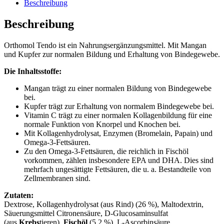
Beschreibung
Beschreibung
Orthomol Tendo ist ein Nahrungsergänzungsmittel. Mit Mangan
und Kupfer zur normalen Bildung und Erhaltung von Bindegewebe.
Die Inhaltsstoffe:
Mangan trägt zu einer normalen Bildung von Bindegewebe
bei.
Kupfer trägt zur Erhaltung von normalem Bindegewebe bei.
Vitamin C trägt zu einer normalen Kollagenbildung für eine
normale Funktion von Knorpel und Knochen bei.
Mit Kollagenhydrolysat, Enzymen (Bromelain, Papain) und
Omega-3-Fettsäuren.
Zu den Omega-3-Fettsäuren, die reichlich in Fischöl
vorkommen, zählen insbesondere EPA und DHA. Dies sind
mehrfach ungesättigte Fettsäuren, die u. a. Bestandteile von
Zellmembranen sind.
Zutaten:
Dextrose, Kollagenhydrolysat (aus Rind) (26 %), Maltodextrin,
Säuerungsmittel Citronensäure, D-Glucosaminsulfat
(aus
Krebs
tieren),
Fischöl
(5,2 %), L-Ascorbinsäure,