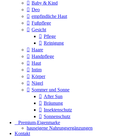
Baby & Kind
Deo
empfindliche Haut
Fußpflege
Gesicht
Pflege
Reinigung
Haare
Handpflege
Haut
Intim
Körper
Nägel
Sommer und Sonne
After Sun
Bräunung
Insektenschutz
Sonnenschutz
⠀​Premium-Eigenmarke
hauseigene Nahrungsergänzungen
Kontakt