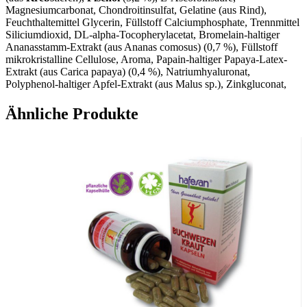
Magnesiumcarbonat, Chondroitinsulfat, Gelatine (aus Rind),
Feuchthaltemittel Glycerin, Füllstoff Calciumphosphate, Trennmittel
Siliciumdioxid, DL-alpha-Tocopherylacetat, Bromelain-haltiger
Ananasstamm-Extrakt (aus Ananas comosus) (0,7 %), Füllstoff
mikrokristalline Cellulose, Aroma, Papain-haltiger Papaya-Latex-
Extrakt (aus Carica papaya) (0,4 %), Natriumhyaluronat,
Polyphenol-haltiger Apfel-Extrakt (aus Malus sp.), Zinkgluconat,
Süßungsmittel Acesulfam K, Bioflavonoid-haltiger Citrusfrucht-
Extrakt (aus Citrus sp.), Nicotinamid, Emulgator
Soja
-Lecithine,
Ähnliche Produkte
Calcium-D-pantothenat, Trennmittel vernetzte
Carboxymethylcellulose, Überzugmittel Ethylcellulose,
Hahnenkammextrakt, Pyridoxinhydrochlorid, Mangansulfat,
Riboflavin, Thiaminmononitrat, Farbstoff Eisenoxide, Beta-Carotin,
Trennmittel Magnesiumsalze der Speisefettsäuren, Kupfersulfat,
Stabilisator Natriumalginat, Überzugmittel Hydroxypropylcellulose,
Überzugmittel Hydroxypropylmethylcellulose, Trennmittel Talkum,
Astaxanthin, Lutein aus Tagetes erecta-Extrakt, Retinylacetat,
Farbstoff Calciumcarbonat, Pteroylmonoglutaminsäure, Lycopin
(aus Solanum lycopersicum), D-Biotin, Natriummolybdat,
Natriumselenat, Cholecalciferol, Cyanocobalamin
Nährwerte:
pro
Zusammensetzung
%RM**
Tagesportion