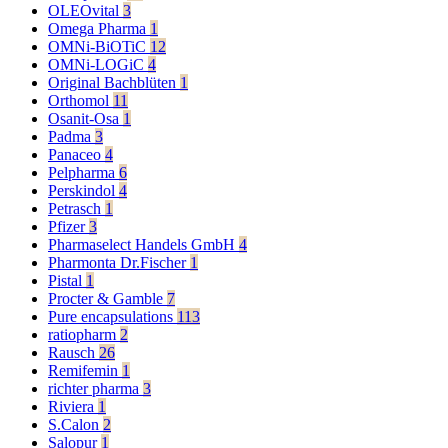
OLEOvital
3
Omega Pharma
1
OMNi-BiOTiC
12
OMNi-LOGiC
4
Original Bachblüten
1
Orthomol
11
Osanit-Osa
1
Padma
3
Panaceo
4
Pelpharma
6
Perskindol
4
Petrasch
1
Pfizer
3
Pharmaselect Handels GmbH
4
Pharmonta Dr.Fischer
1
Pistal
1
Procter & Gamble
7
Pure encapsulations
113
ratiopharm
2
Rausch
26
Remifemin
1
richter pharma
3
Riviera
1
S.Calon
2
Salopur
1