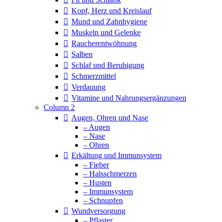
Kopf, Herz und Kreislauf
Mund und Zahnhygiene
Muskeln und Gelenke
Raucherentwöhnung
Salben
Schlaf und Beruhigung
Schmerzmittel
Verdauung
Vitamine und Nahrungsergänzungen
Column 2
Augen, Ohren und Nase
– Augen
– Nase
– Ohren
Erkältung und Immunsystem
– Fieber
– Halsschmerzen
– Husten
– Immunsystem
– Schnupfen
Wundversorgung
– Pflaster