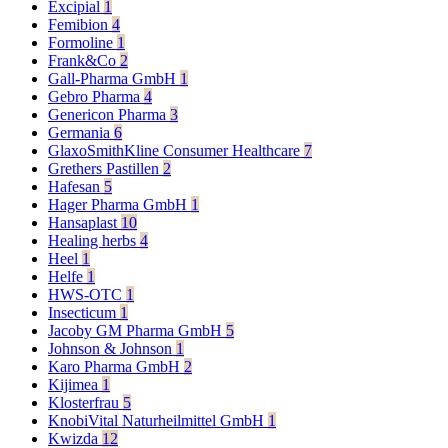
Excipial
1
Femibion
4
Formoline
1
Frank&Co
2
Gall-Pharma GmbH
1
Gebro Pharma
4
Genericon Pharma
3
Germania
6
GlaxoSmithKline Consumer Healthcare
7
Grethers Pastillen
2
Hafesan
5
Hager Pharma GmbH
1
Hansaplast
10
Healing herbs
4
Heel
1
Helfe
1
HWS-OTC
1
Insecticum
1
Jacoby GM Pharma GmbH
5
Johnson & Johnson
1
Karo Pharma GmbH
2
Kijimea
1
Klosterfrau
5
KnobiVital Naturheilmittel GmbH
1
Kwizda
12