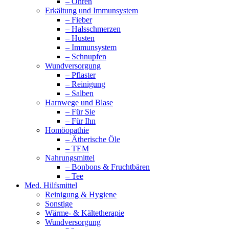
– Ohren
Erkältung und Immunsystem
– Fieber
– Halsschmerzen
– Husten
– Immunsystem
– Schnupfen
Wundversorgung
– Pflaster
– Reinigung
– Salben
Harnwege und Blase
– Für Sie
– Für Ihn
Homöopathie
– Ätherische Öle
– TEM
Nahrungsmittel
– Bonbons & Fruchtbären
– Tee
Med. Hilfsmittel
Reinigung & Hygiene
Sonstige
Wärme- & Kältetherapie
Wundversorgung