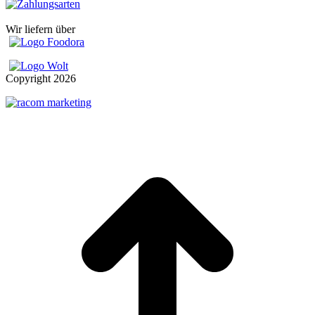
Wir liefern über
Copyright
2026
t
T