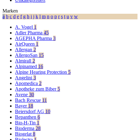
Unkategorisiert
Marken
a
b
c
d
e
f
g
h
i
j
k
l
m
n
o
p
r
s
t
u
v
w
A. Vogel
1
Adler Pharma
45
AGEPHA Pharma
3
AirQueen
1
Allergan
2
AllergoSan
15
Almirall
2
Alpinamed
16
Alpine Hearing Protection
5
Angelini
3
Apomedica
2
Apotheke zum Biber
5
Avene
30
Bach Rescue
11
Bayer
18
Beiersdorf AG
10
Bepanthen
6
Bio-H-Tin
1
Bioderma
28
Biogelat
8
Biolectra
1