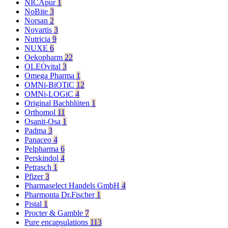
NICApur
1
NoBite
3
Norsan
2
Novartis
3
Nutricia
9
NUXE
6
Oekopharm
22
OLEOvital
3
Omega Pharma
1
OMNi-BiOTiC
12
OMNi-LOGiC
4
Original Bachblüten
1
Orthomol
11
Osanit-Osa
1
Padma
3
Panaceo
4
Pelpharma
6
Perskindol
4
Petrasch
1
Pfizer
3
Pharmaselect Handels GmbH
4
Pharmonta Dr.Fischer
1
Pistal
1
Procter & Gamble
7
Pure encapsulations
113