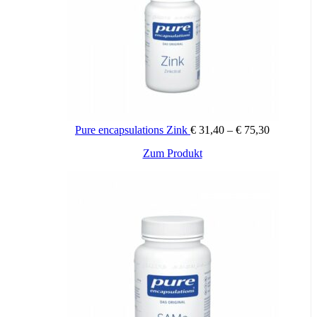
Preisspann
Pure encapsulations Zink
€
31,40
–
€
75,30
€ 31,40
Dieses
Zum Produkt
bis
Produkt
€ 75,30
weist
mehrere
Varianten
auf.
Die
Optionen
können
auf
der
Produktseite
gewählt