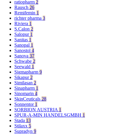
ratiopharm
2
Rausch
26
Remifemin
1
richter pharma
3
Riviera
1
S.Calon
2
Salopur
1
Sanitas
1
Sanopal
1
Sanostol
4
Sanova
37
Schwabe
2
Seewald
1
Sigmapharm
9
Sikapur
2
Similasan
2
Sinapharm
1
Sinomarin
4
SkinCeuticals
28
Sonnentor
1
SORBION AUSTRIA
1
SPUR-A-MIN HANDELSGMBH
1
Stada
13
Stilaxx
5
Supradyn
9