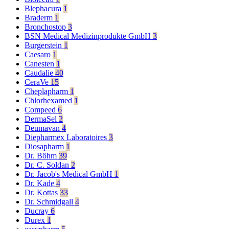
Blephacura
1
Braderm
1
Bronchostop
3
BSN Medical Medizinprodukte GmbH
3
Burgerstein
1
Caesaro
1
Canesten
1
Caudalie
40
CeraVe
15
Cheplapharm
1
Chlorhexamed
1
Compeed
6
DermaSel
2
Deumavan
4
Diepharmex Laboratoires
3
Diosapharm
1
Dr. Böhm
39
Dr. C. Soldan
2
Dr. Jacob's Medical GmbH
1
Dr. Kade
4
Dr. Kottas
33
Dr. Schmidgall
4
Ducray
6
Durex
1