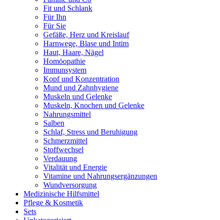
Fit und Schlank
Für Ihn
Für Sie
Gefäße, Herz und Kreislauf
Harnwege, Blase und Intim
Haut, Haare, Nägel
Homöopathie
Immunsystem
Kopf und Konzentration
Mund und Zahnhygiene
Muskeln und Gelenke
Muskeln, Knochen und Gelenke
Nahrungsmittel
Salben
Schlaf, Stress und Beruhigung
Schmerzmittel
Stoffwechsel
Verdauung
Vitalität und Energie
Vitamine und Nahrungsergänzungen
Wundversorgung
Medizinische Hilfsmittel
Pflege & Kosmetik
Sets