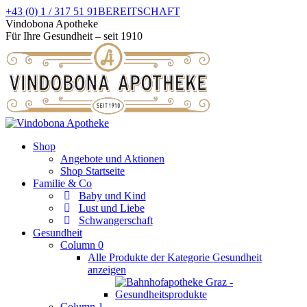
Zum
+43 (0) 1 / 317 51 91
BEREITSCHAFT
Inhalt
Facebook
Instagram
Vindobona Apotheke
springen
page
page
Für Ihre Gesundheit – seit 1910
opens
opens
in
in
new
new
window
window
Shop
Angebote und Aktionen
Shop Startseite
Familie & Co
Baby und Kind
Lust und Liebe
Schwangerschaft
Gesundheit
Column 0
Alle Produkte der Kategorie Gesundheit
anzeigen
Column 1