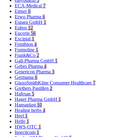
easypharm
5
ECA-Medical
7
Emser
6
Erwo Pharma
6
Espara GmbH
1
Eubos
12
Eucerin
56
Excipial
1
Femibion
4
Formoline
1
Frank&Co
2
Gall-Pharma GmbH
1
Gebro Pharma
4
Genericon Pharma
3
Germania
6
GlaxoSmithKline Consumer Healthcare
7
Grethers Pastillen
2
Hafesan
5
Hager Pharma GmbH
1
Hansaplast
10
Healing herbs
4
Heel
1
Helfe
1
HWS-OTC
1
Insecticum
1