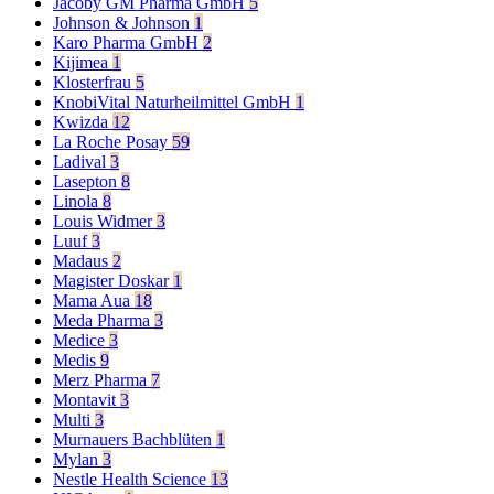
Jacoby GM Pharma GmbH
5
Johnson & Johnson
1
Karo Pharma GmbH
2
Kijimea
1
Klosterfrau
5
KnobiVital Naturheilmittel GmbH
1
Kwizda
12
La Roche Posay
59
Ladival
3
Lasepton
8
Linola
8
Louis Widmer
3
Luuf
3
Madaus
2
Magister Doskar
1
Mama Aua
18
Meda Pharma
3
Medice
3
Medis
9
Merz Pharma
7
Montavit
3
Multi
3
Murnauers Bachblüten
1
Mylan
3
Nestle Health Science
13