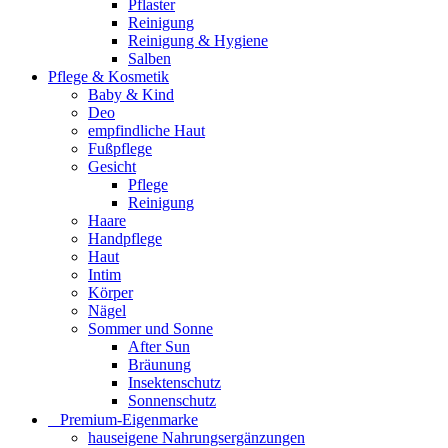
Pflaster
Reinigung
Reinigung & Hygiene
Salben
Pflege & Kosmetik
Baby & Kind
Deo
empfindliche Haut
Fußpflege
Gesicht
Pflege
Reinigung
Haare
Handpflege
Haut
Intim
Körper
Nägel
Sommer und Sonne
After Sun
Bräunung
Insektenschutz
Sonnenschutz
⠀​Premium-Eigenmarke
hauseigene Nahrungsergänzungen