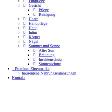
Fußpflege
Gesicht
Pflege
Reinigung
Haare
Handpflege
Haut
Intim
Körper
Nägel
Sommer und Sonne
After Sun
Bräunung
Insektenschutz
Sonnenschutz
⠀​Premium-Eigenmarke
hauseigene Nahrungsergänzungen
Kontakt