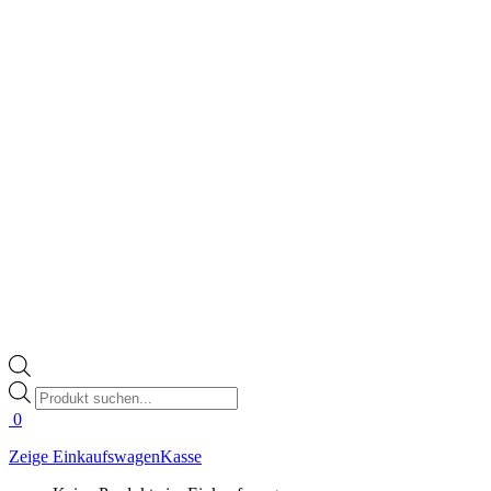
Products
search
0
Zeige Einkaufswagen
Kasse