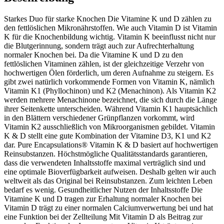
Starkes Duo für starke Knochen Die Vitamine K und D zählen zu
den fettlöslichen Mikronährstoffen. Wie auch Vitamin D ist Vitamin
K für die Knochenbildung wichtig. Vitamin K beeinflusst nicht nur
die Blutgerinnung, sondern trägt auch zur Aufrechterhaltung
normaler Knochen bei. Da die Vitamine K und D zu den
fettlöslichen Vitaminen zählen, ist der gleichzeitige Verzehr von
hochwertigen Ölen förderlich, um deren Aufnahme zu steigern. Es
gibt zwei natürlich vorkommende Formen von Vitamin K, nämlich
Vitamin K1 (Phyllochinon) und K2 (Menachinon). Als Vitamin K2
werden mehrere Menachinone bezeichnet, die sich durch die Länge
ihrer Seitenkette unterscheiden. Während Vitamin K1 hauptsächlich
in den Blättern verschiedener Grünpflanzen vorkommt, wird
Vitamin K2 ausschließlich von Mikroorganismen gebildet. Vitamin
K & D stellt eine gute Kombination der Vitamine D3, K1 und K2
dar. Pure Encapsulations® Vitamin K & D basiert auf hochwertigen
Reinsubstanzen. Höchstmögliche Qualitätsstandards garantieren,
dass die verwendeten Inhaltsstoffe maximal verträglich sind und
eine optimale Bioverfügbarkeit aufweisen. Deshalb gelten wir auch
weltweit als das Original bei Reinsubstanzen. Zum leichten Leben
bedarf es wenig. Gesundheitlicher Nutzen der Inhaltsstoffe Die
Vitamine K und D tragen zur Erhaltung normaler Knochen bei
Vitamin D trägt zu einer normalen Calciumverwertung bei und hat
eine Funktion bei der Zellteilung Mit Vitamin D als Beitrag zur