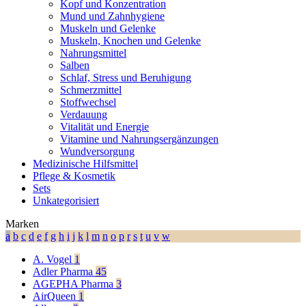
Kopf und Konzentration
Mund und Zahnhygiene
Muskeln und Gelenke
Muskeln, Knochen und Gelenke
Nahrungsmittel
Salben
Schlaf, Stress und Beruhigung
Schmerzmittel
Stoffwechsel
Verdauung
Vitalität und Energie
Vitamine und Nahrungsergänzungen
Wundversorgung
Medizinische Hilfsmittel
Pflege & Kosmetik
Sets
Unkategorisiert
Marken
a
b
c
d
e
f
g
h
i
j
k
l
m
n
o
p
r
s
t
u
v
w
A. Vogel
1
Adler Pharma
45
AGEPHA Pharma
3
AirQueen
1