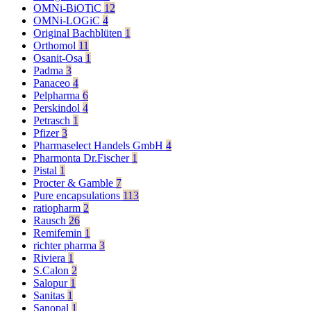
OMNi-BiOTiC
12
OMNi-LOGiC
4
Original Bachblüten
1
Orthomol
11
Osanit-Osa
1
Padma
3
Panaceo
4
Pelpharma
6
Perskindol
4
Petrasch
1
Pfizer
3
Pharmaselect Handels GmbH
4
Pharmonta Dr.Fischer
1
Pistal
1
Procter & Gamble
7
Pure encapsulations
113
ratiopharm
2
Rausch
26
Remifemin
1
richter pharma
3
Riviera
1
S.Calon
2
Salopur
1
Sanitas
1
Sanopal
1