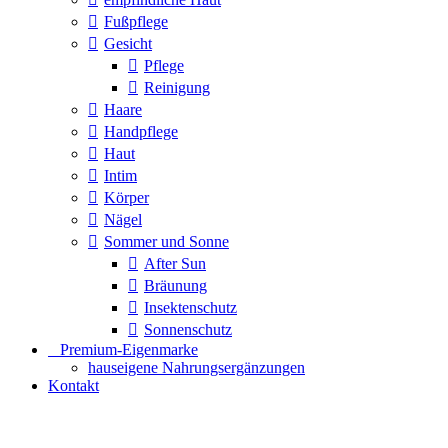
Fußpflege
Gesicht
Pflege
Reinigung
Haare
Handpflege
Haut
Intim
Körper
Nägel
Sommer und Sonne
After Sun
Bräunung
Insektenschutz
Sonnenschutz
⠀​Premium-Eigenmarke
hauseigene Nahrungsergänzungen
Kontakt