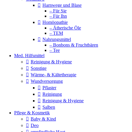
Harnwege und Blase
– Für Sie
– Für Ihn
Homöopathie
– Ätherische Öle
– TEM
Nahrungsmittel
– Bonbons & Fruchtbären
– Tee
Med. Hilfsmittel
Reinigung & Hygiene
Sonstige
Wärme- & Kältetherapie
Wundversorgung
Pflaster
Reinigung
Reinigung & Hygiene
Salben
Pflege & Kosmetik
Baby & Kind
Deo
empfindliche Haut