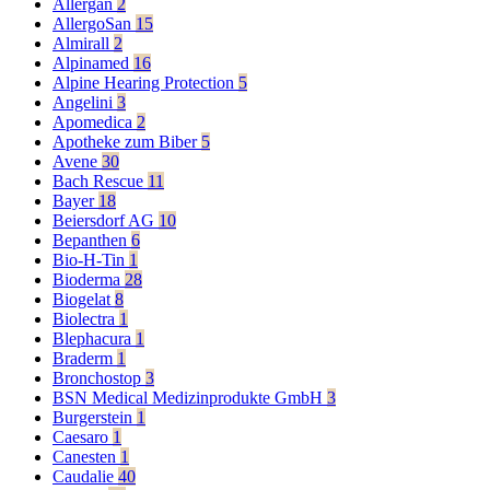
Allergan
2
AllergoSan
15
Almirall
2
Alpinamed
16
Alpine Hearing Protection
5
Angelini
3
Apomedica
2
Apotheke zum Biber
5
Avene
30
Bach Rescue
11
Bayer
18
Beiersdorf AG
10
Bepanthen
6
Bio-H-Tin
1
Bioderma
28
Biogelat
8
Biolectra
1
Blephacura
1
Braderm
1
Bronchostop
3
BSN Medical Medizinprodukte GmbH
3
Burgerstein
1
Caesaro
1
Canesten
1
Caudalie
40