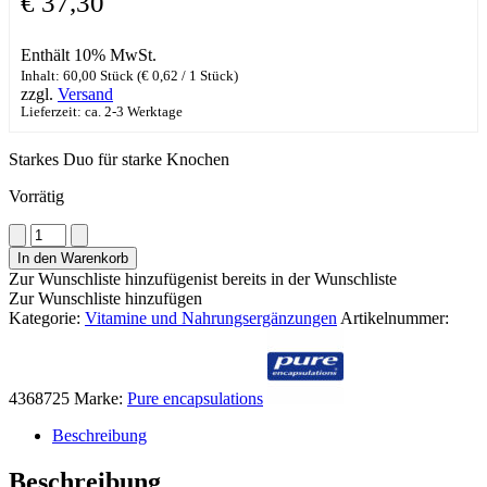
€
37,30
Enthält 10% MwSt.
Inhalt: 60,00 Stück (
€
0,62
/ 1 Stück)
zzgl.
Versand
Lieferzeit: ca. 2-3 Werktage
Starkes Duo für starke Knochen
Vorrätig
Pure
encapsulations
In den Warenkorb
Vitamin
Zur Wunschliste hinzufügen
ist bereits in der Wunschliste
K
Zur Wunschliste hinzufügen
&
Kategorie:
Vitamine und Nahrungsergänzungen
Artikelnummer:
D
Menge
4368725
Marke:
Pure encapsulations
Beschreibung
Beschreibung