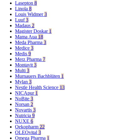
Lasepton
8
Linola
8
Louis Widmer
3
Luuf
3
Madaus
2
Magister Doskar
1
Mama Aua
18
Meda Pharma
3
Medice
3
Medis
9
Merz Pharma
7
Montavit
3
Multi
3
Murnauers Bachblüten
1
Mylan
3
Nestle Health Science
13
NICApur
1
NoBite
3
Norsan
2
Novartis
3
Nutricia
9
NUXE
6
Oekopharm
22
OLEOvital
3
Omega Pharma
1