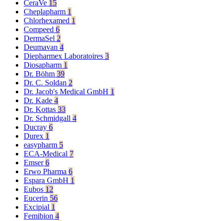
CeraVe
15
Cheplapharm
1
Chlorhexamed
1
Compeed
6
DermaSel
2
Deumavan
4
Diepharmex Laboratoires
3
Diosapharm
1
Dr. Böhm
39
Dr. C. Soldan
2
Dr. Jacob's Medical GmbH
1
Dr. Kade
4
Dr. Kottas
33
Dr. Schmidgall
4
Ducray
6
Durex
1
easypharm
5
ECA-Medical
7
Emser
6
Erwo Pharma
6
Espara GmbH
1
Eubos
12
Eucerin
56
Excipial
1
Femibion
4