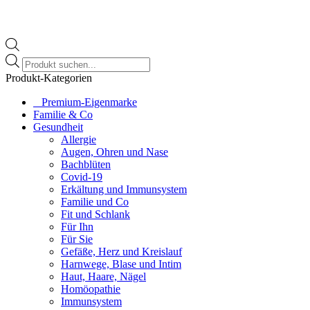
Products
search
Produkt-Kategorien
⠀​Premium-Eigenmarke
Familie & Co
Gesundheit
Allergie
Augen, Ohren und Nase
Bachblüten
Covid-19
Erkältung und Immunsystem
Familie und Co
Fit und Schlank
Für Ihn
Für Sie
Gefäße, Herz und Kreislauf
Harnwege, Blase und Intim
Haut, Haare, Nägel
Homöopathie
Immunsystem