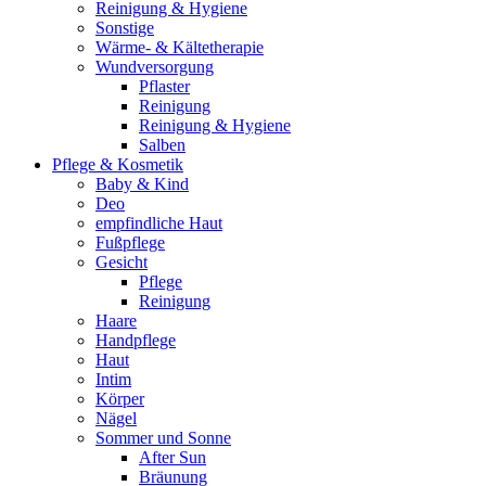
Reinigung & Hygiene
Sonstige
Wärme- & Kältetherapie
Wundversorgung
Pflaster
Reinigung
Reinigung & Hygiene
Salben
Pflege & Kosmetik
Baby & Kind
Deo
empfindliche Haut
Fußpflege
Gesicht
Pflege
Reinigung
Haare
Handpflege
Haut
Intim
Körper
Nägel
Sommer und Sonne
After Sun
Bräunung