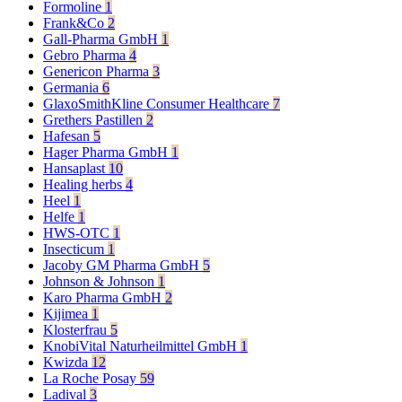
Formoline
1
Frank&Co
2
Gall-Pharma GmbH
1
Gebro Pharma
4
Genericon Pharma
3
Germania
6
GlaxoSmithKline Consumer Healthcare
7
Grethers Pastillen
2
Hafesan
5
Hager Pharma GmbH
1
Hansaplast
10
Healing herbs
4
Heel
1
Helfe
1
HWS-OTC
1
Insecticum
1
Jacoby GM Pharma GmbH
5
Johnson & Johnson
1
Karo Pharma GmbH
2
Kijimea
1
Klosterfrau
5
KnobiVital Naturheilmittel GmbH
1
Kwizda
12
La Roche Posay
59
Ladival
3