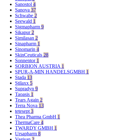
Sanostol
4
Sanova
37
Schwabe
2
Seewald
1
Sigmapharm
9
Sikapur
2
Similasan
2
Sinapharm
1
Sinomarin
4
SkinCeuticals
28
Sonnentor
1
SORBION AUSTRIA
1
SPUR-A-MIN HANDELSGMBH
1
Stada
13
Stilaxx
5
Supradyn
9
Taoasis
1
Tears Again
2
Terra Nova
13
tetesept
3
Thea Pharma GmbH
1
ThermaCare
4
TWARDY GMBH
1
Ursapharm
8
Vagisan
2