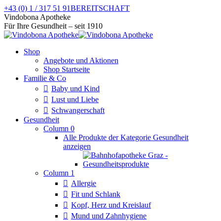
Zum
+43 (0) 1 / 317 51 91
BEREITSCHAFT
Inhalt
Facebook
Instagram
Vindobona Apotheke
springen
page
page
Für Ihre Gesundheit – seit 1910
opens
opens
in
in
Shop
new
new
Angebote und Aktionen
window
window
Shop Startseite
Familie & Co
Baby und Kind
Lust und Liebe
Schwangerschaft
Gesundheit
Column 0
Alle Produkte der Kategorie Gesundheit
anzeigen
Column 1
Allergie
Fit und Schlank
Kopf, Herz und Kreislauf
Mund und Zahnhygiene