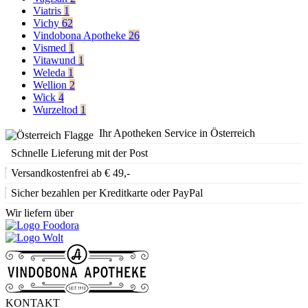
Viatris
1
Vichy
62
Vindobona Apotheke
26
Vismed
1
Vitawund
1
Weleda
1
Wellion
2
Wick
4
Wurzeltod
1
Ihr Apotheken Service in Österreich
Schnelle Lieferung mit der Post
Versandkostenfrei ab € 49,-
Sicher bezahlen per Kreditkarte oder PayPal
Wir liefern über
KONTAKT