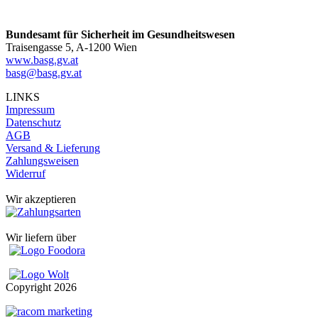
Bundesamt für Sicherheit im Gesundheitswesen
Traisengasse 5, A-1200 Wien
www.basg.gv.at
basg@basg.gv.at
LINKS
Impressum
Datenschutz
AGB
Versand & Lieferung
Zahlungsweisen
Widerruf
Wir akzeptieren
Wir liefern über
Copyright
2026