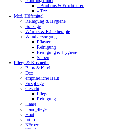
Nahrungsmittel
– Bonbons & Fruchtbären
– Tee
Med. Hilfsmittel
Reinigung & Hygiene
Sonstige
Wärme- & Kältetherapie
Wundversorgung
Pflaster
Reinigung
Reinigung & Hygiene
Salben
Pflege & Kosmetik
Baby & Kind
Deo
empfindliche Haut
Fußpflege
Gesicht
Pflege
Reinigung
Haare
Handpflege
Haut
Intim
Körper