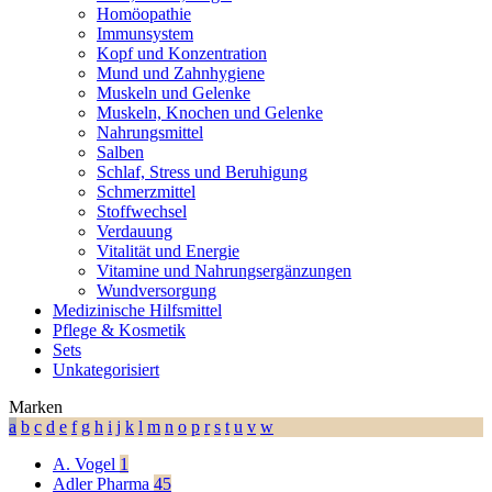
Homöopathie
Immunsystem
Kopf und Konzentration
Mund und Zahnhygiene
Muskeln und Gelenke
Muskeln, Knochen und Gelenke
Nahrungsmittel
Salben
Schlaf, Stress und Beruhigung
Schmerzmittel
Stoffwechsel
Verdauung
Vitalität und Energie
Vitamine und Nahrungsergänzungen
Wundversorgung
Medizinische Hilfsmittel
Pflege & Kosmetik
Sets
Unkategorisiert
Marken
a
b
c
d
e
f
g
h
i
j
k
l
m
n
o
p
r
s
t
u
v
w
A. Vogel
1
Adler Pharma
45