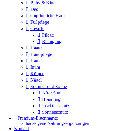
Baby & Kind
Deo
empfindliche Haut
Fußpflege
Gesicht
Pflege
Reinigung
Haare
Handpflege
Haut
Intim
Körper
Nägel
Sommer und Sonne
After Sun
Bräunung
Insektenschutz
Sonnenschutz
⠀​Premium-Eigenmarke
hauseigene Nahrungsergänzungen
Kontakt