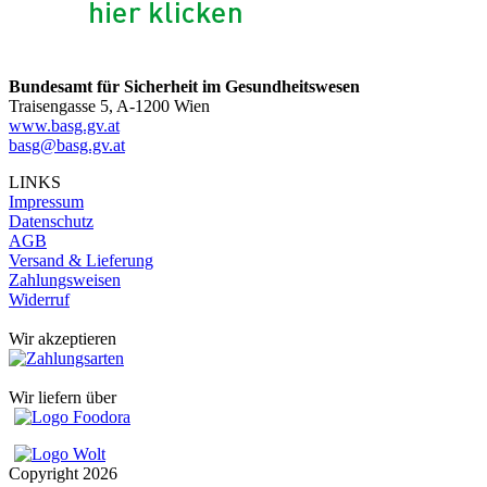
Bundesamt für Sicherheit im Gesundheitswesen
Traisengasse 5, A-1200 Wien
www.basg.gv.at
basg@basg.gv.at
LINKS
Impressum
Datenschutz
AGB
Versand & Lieferung
Zahlungsweisen
Widerruf
Wir akzeptieren
Wir liefern über
Copyright
2026