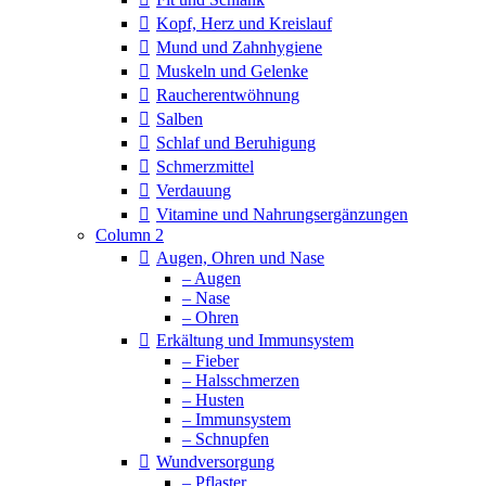
Kopf, Herz und Kreislauf
Mund und Zahnhygiene
Muskeln und Gelenke
Raucherentwöhnung
Salben
Schlaf und Beruhigung
Schmerzmittel
Verdauung
Vitamine und Nahrungsergänzungen
Column 2
Augen, Ohren und Nase
– Augen
– Nase
– Ohren
Erkältung und Immunsystem
– Fieber
– Halsschmerzen
– Husten
– Immunsystem
– Schnupfen
Wundversorgung
– Pflaster