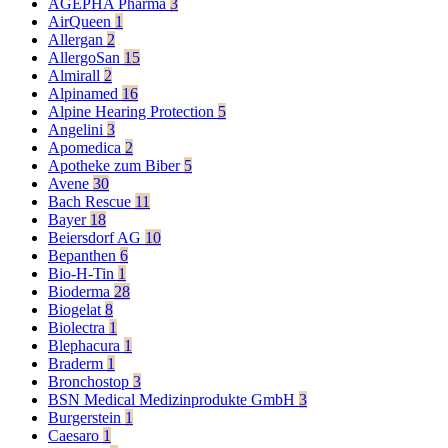
AGEPHA Pharma
3
AirQueen
1
Allergan
2
AllergoSan
15
Almirall
2
Alpinamed
16
Alpine Hearing Protection
5
Angelini
3
Apomedica
2
Apotheke zum Biber
5
Avene
30
Bach Rescue
11
Bayer
18
Beiersdorf AG
10
Bepanthen
6
Bio-H-Tin
1
Bioderma
28
Biogelat
8
Biolectra
1
Blephacura
1
Braderm
1
Bronchostop
3
BSN Medical Medizinprodukte GmbH
3
Burgerstein
1
Caesaro
1