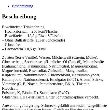
Beschreibung
Beschreibung
Eiweißreiche Trinknahrung
– Hochkalorisch – 250 kcal/Flasche
– Eiweißreich – 18,8 g Eiweiß/Flasche
– Ohne Ballaststoffe (außer Schokolade)
– Glutenfrei
– Lactosearm < 0,5 g/100ml
Zutaten (Sorte Vanille): Wasser, Milcheiweiß (Casein, Molke),
Glucosesirup, Saccharose, pflanzliches Öl (Rapsöl), Mineralstoffe
(Kaliumchlorid, Kaliumcitrat, Natriumcitrat, Magnesiumcitrat,
Magnesiumoxid, Eisensulfat, Zinksulfat, Mangansulfat,
Kupfersulfat, Natriumfluorid, Chromchlorid, Natriummolybdat,
Kaliumjodid, Natriumselenat), Emulgator (E471), Aroma, Stärke,
Vitamine (C, E, Niacin, Pantothensäure, B6, A, Thiamin,
Riboflavin,
Folsäure, K, Biotin, D), Stabilisator (E407).
Glutenfrei. UHT-sterilisiert. Unter Schutzatmosphäre verpackt.
Anwendung / Lagerung: Schmeckt gekühlt am besten. Ungeöffnete
Flasche kühl und trocken lagern. Geöffnete Flasche wieder