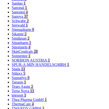
Sanitas
1
Sanopal
1
Sanostol
4
Sanova
37
Schwabe
2
Seewald
1
Sigmapharm
9
Sikapur
2
Similasan
2
Sinapharm
1
Sinomarin
4
SkinCeuticals
28
Sonnentor
1
SORBION AUSTRIA
1
SPUR-A-MIN HANDELSGMBH
1
Stada
13
Stilaxx
5
Supradyn
9
Taoasis
1
Tears Again
2
Terra Nova
13
tetesept
3
Thea Pharma GmbH
1
ThermaCare
4
TWARDY GMBH
1