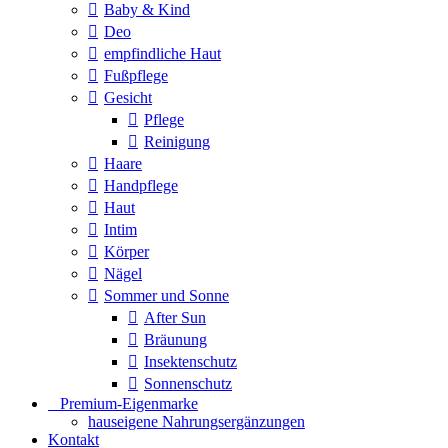
Baby & Kind
Deo
empfindliche Haut
Fußpflege
Gesicht
Pflege
Reinigung
Haare
Handpflege
Haut
Intim
Körper
Nägel
Sommer und Sonne
After Sun
Bräunung
Insektenschutz
Sonnenschutz
⠀​Premium-Eigenmarke
hauseigene Nahrungsergänzungen
Kontakt