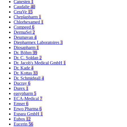
Canesten
1
Caudalie
40
CeraVe
15
Cheplapharm
1
Chlorhexamed
1
Compeed
6
DermaSel
2
Deumavan
4
Diepharmex Laboratoires
3
Diosapharm
1
Dr. Böhm
39
Dr. C. Soldan
2
Dr. Jacob's Medical GmbH
1
Dr. Kade
4
Dr. Kottas
33
Dr. Schmidgall
4
Ducray
6
Durex
1
easypharm
5
ECA-Medical
7
Emser
6
Erwo Pharma
6
Espara GmbH
1
Eubos
12
Eucerin
56