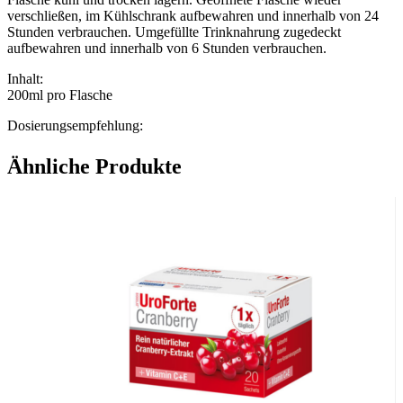
verschließen, im Kühlschrank aufbewahren und innerhalb von 24
Stunden verbrauchen. Umgefüllte Trinknahrung zugedeckt
aufbewahren und innerhalb von 6 Stunden verbrauchen.
Inhalt:
200ml pro Flasche
Dosierungsempfehlung:
Zur ergänzenden Ernährung: 1-3 Flaschen pro Tag.
Zur ausschließlichen Ernährung: Empfehlung des Arztes beachten.
Ähnliche Produkte
Wichtige Hinweise:
Nahrungsergänzungsmittel stellen keinen Ersatz für eine
abwechslungsreiche und ausgewogene Ernährung sowie für eine
gesunde Lebensweise dar. Die angegebene empfohlene Tagesdosis
nicht überschreiten. Für Kinder unerreichbar aufbewahren.