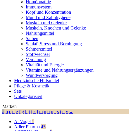
Homöopathie
Immunsystem
Kopf und Konzentration
Mund und Zahnhygiene
Muskeln und Gelenke
Muskeln, Knochen und Gelenke
Nahrungsmittel
Salben
Schlaf, Stress und Beruhigung
Schmerzmittel
Stoffwechsel
Verdauung
Vitalität und Energie
Vitamine und Nahrungsergänzungen
Wundversorgung
Medizinische Hilfsmittel
Pflege & Kosmetik
Sets
Unkategorisiert
Marken
a
b
c
d
e
f
g
h
i
j
k
l
m
n
o
p
r
s
t
u
v
w
A. Vogel
1
Adler Pharma
45