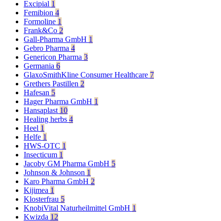
Excipial
1
Femibion
4
Formoline
1
Frank&Co
2
Gall-Pharma GmbH
1
Gebro Pharma
4
Genericon Pharma
3
Germania
6
GlaxoSmithKline Consumer Healthcare
7
Grethers Pastillen
2
Hafesan
5
Hager Pharma GmbH
1
Hansaplast
10
Healing herbs
4
Heel
1
Helfe
1
HWS-OTC
1
Insecticum
1
Jacoby GM Pharma GmbH
5
Johnson & Johnson
1
Karo Pharma GmbH
2
Kijimea
1
Klosterfrau
5
KnobiVital Naturheilmittel GmbH
1
Kwizda
12