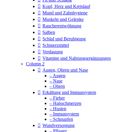
Kopf, Herz und Kreislauf
Mund und Zahnhygiene
Muskeln und Gelenke
Raucherentwöhnung
Salben
Schlaf und Beruhigung
Schmerzmittel
Verdauung
Vitamine und Nahrungsergänzungen
Column 2
Augen, Ohren und Nase
– Augen
– Nase
– Ohren
Erkältung und Immunsystem
– Fieber
– Halsschmerzen
– Husten
– Immunsystem
– Schnupfen
Wundversorgung
– Pflaster