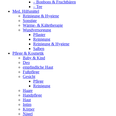
– Bonbons & Fruchtbären
– Tee
Med. Hilfsmittel
Reinigung & Hygiene
Sonstige
Wärme- & Kältetherapie
Wundversorgung
Pflaster
Reinigung
Reinigung & Hygiene
Salben
Pflege & Kosmetik
Baby & Kind
Deo
empfindliche Haut
Fußpflege
Gesicht
Pflege
Reinigung
Haare
Handpflege
Haut
Intim
Körper
Nägel