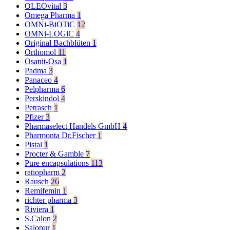
OLEOvital
3
Omega Pharma
1
OMNi-BiOTiC
12
OMNi-LOGiC
4
Original Bachblüten
1
Orthomol
11
Osanit-Osa
1
Padma
3
Panaceo
4
Pelpharma
6
Perskindol
4
Petrasch
1
Pfizer
3
Pharmaselect Handels GmbH
4
Pharmonta Dr.Fischer
1
Pistal
1
Procter & Gamble
7
Pure encapsulations
113
ratiopharm
2
Rausch
26
Remifemin
1
richter pharma
3
Riviera
1
S.Calon
2
Salopur
1