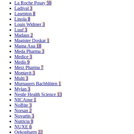
La Roche Posay
59
Ladival
3
Lasepton
8
Linola
8
Louis Widmer
3
Luuf
3
Madaus
2
Magister Doskar
1
Mama Aua
18
Meda Pharma
3
Medice
3
Medis
9
Merz Pharma
7
Montavit
3
Multi
3
Murnauers Bachblüten
1
Mylan
3
Nestle Health Science
13
NICApur
1
NoBite
3
Norsan
2
Novartis
3
Nutricia
9
NUXE
6
Oekopharm
22