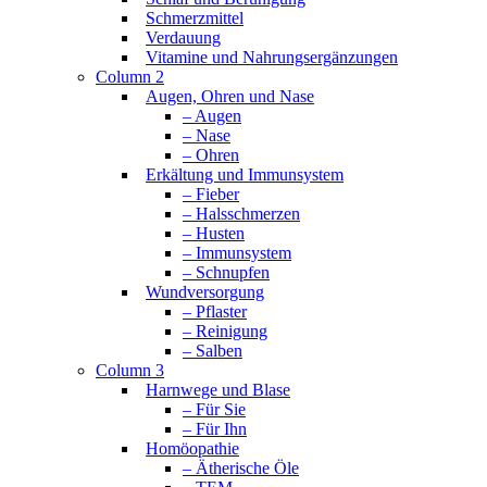
Schmerzmittel
Verdauung
Vitamine und Nahrungsergänzungen
Column 2
Augen, Ohren und Nase
– Augen
– Nase
– Ohren
Erkältung und Immunsystem
– Fieber
– Halsschmerzen
– Husten
– Immunsystem
– Schnupfen
Wundversorgung
– Pflaster
– Reinigung
– Salben
Column 3
Harnwege und Blase
– Für Sie
– Für Ihn
Homöopathie
– Ätherische Öle