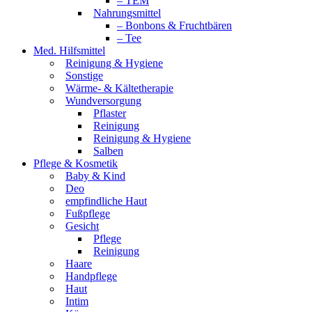
– TEM
Nahrungsmittel
– Bonbons & Fruchtbären
– Tee
Med. Hilfsmittel
Reinigung & Hygiene
Sonstige
Wärme- & Kältetherapie
Wundversorgung
Pflaster
Reinigung
Reinigung & Hygiene
Salben
Pflege & Kosmetik
Baby & Kind
Deo
empfindliche Haut
Fußpflege
Gesicht
Pflege
Reinigung
Haare
Handpflege
Haut
Intim