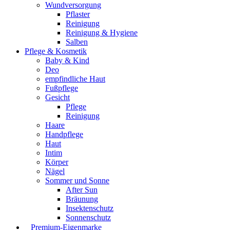
Wundversorgung
Pflaster
Reinigung
Reinigung & Hygiene
Salben
Pflege & Kosmetik
Baby & Kind
Deo
empfindliche Haut
Fußpflege
Gesicht
Pflege
Reinigung
Haare
Handpflege
Haut
Intim
Körper
Nägel
Sommer und Sonne
After Sun
Bräunung
Insektenschutz
Sonnenschutz
⠀​Premium-Eigenmarke