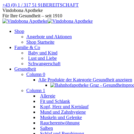
Zum
+43 (0) 1 / 317 51 91
BEREITSCHAFT
Inhalt
Facebook
Instagram
Vindobona Apotheke
springen
page
page
Für Ihre Gesundheit – seit 1910
opens
opens
in
in
Shop
new
new
Angebote und Aktionen
window
window
Shop Startseite
Familie & Co
Baby und Kind
Lust und Liebe
Schwangerschaft
Gesundheit
Column 0
Alle Produkte der Kategorie Gesundheit anzeigen
Column 1
Allergie
Fit und Schlank
Kopf, Herz und Kreislauf
Mund und Zahnhygiene
Muskeln und Gelenke
Raucherentwöhnung
Salben
Schlaf und Beruhigung