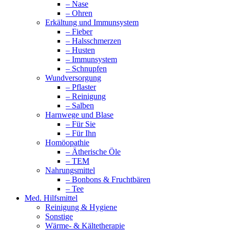
– Nase
– Ohren
Erkältung und Immunsystem
– Fieber
– Halsschmerzen
– Husten
– Immunsystem
– Schnupfen
Wundversorgung
– Pflaster
– Reinigung
– Salben
Harnwege und Blase
– Für Sie
– Für Ihn
Homöopathie
– Ätherische Öle
– TEM
Nahrungsmittel
– Bonbons & Fruchtbären
– Tee
Med. Hilfsmittel
Reinigung & Hygiene
Sonstige
Wärme- & Kältetherapie